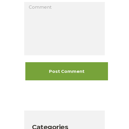
Categories