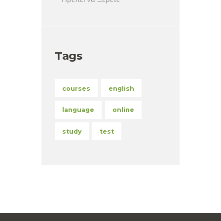
Tags
courses
english
language
online
study
test