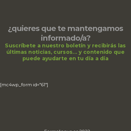
¿quieres que te mantengamos
informado/a?
Suscríbete a nuestro boletín y recibirás las
últimas noticias, cursos... y contenido que
puede ayudarte en tu día a día
[mc4wp_form id="61"]