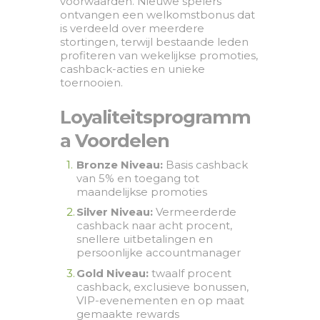
voorwaarden. Nieuwe spelers
ontvangen een welkomstbonus dat
is verdeeld over meerdere
stortingen, terwijl bestaande leden
profiteren van wekelijkse promoties,
cashback-acties en unieke
toernooien.
Loyaliteitsprogramm
a Voordelen
Bronze Niveau:
Basis cashback
van 5% en toegang tot
maandelijkse promoties
Silver Niveau:
Vermeerderde
cashback naar acht procent,
snellere uitbetalingen en
persoonlijke accountmanager
Gold Niveau:
twaalf procent
cashback, exclusieve bonussen,
VIP-evenementen en op maat
gemaakte rewards