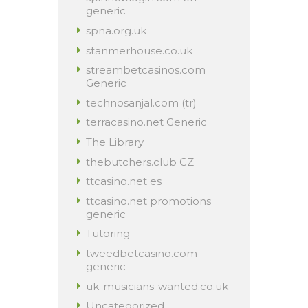
generic
spna.org.uk
stanmerhouse.co.uk
streambetcasinos.com
Generic
technosanjal.com (tr)
terracasino.net Generic
The Library
thebutchers.club CZ
ttcasino.net es
ttcasino.net promotions
generic
Tutoring
tweedbetcasino.com
generic
uk-musicians-wanted.co.uk
Uncategorized