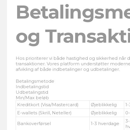
Betalingsm
og Transakt
Hos prioriterer vi både hastighed og sikkerhed når
transaktioner. Vores platform understøtter moderne 
afvikling af både indbetalinger og udbetalinger.
Betalingsmetode
Indbetalingstid
Udbetalingstid
Min/Max beløb
Kreditkort (Visa/Mastercard)
Øjeblikkelig
1
E-wallets (Skrill, Neteller)
Øjeblikkelig
0-
3-
Bankoverførsel
1-3 hverdage
h