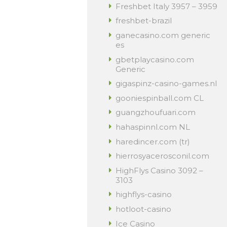
Freshbet Italy 3957 – 3959
freshbet-brazil
ganecasino.com generic
es
gbetplaycasino.com
Generic
gigaspinz-casino-games.nl
gooniespinball.com CL
guangzhoufuari.com
hahaspinnl.com NL
haredincer.com (tr)
hierrosyacerosconil.com
HighFlys Casino 3092 –
3103
highflys-casino
hotloot-casino
Ice Casino