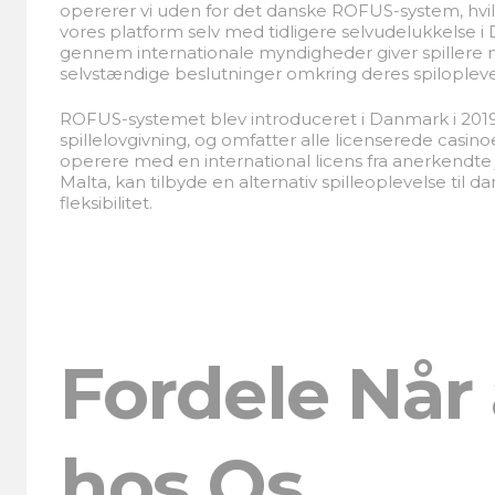
opererer vi uden for det danske ROFUS-system, hvil
vores platform selv med tidligere selvudelukkelse 
gennem internationale myndigheder giver spillere m
selvstændige beslutninger omkring deres spilopleve
ROFUS-systemet blev introduceret i Danmark i 201
spillelovgivning, og omfatter alle licenserede casi
operere med en international licens fra anerkendte 
Malta, kan tilbyde en alternativ spilleoplevelse til da
fleksibilitet.
Fordele Når 
hos Os