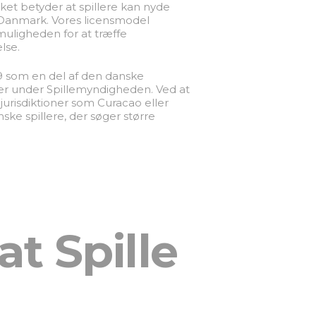
ket betyder at spillere kan nyde
i Danmark. Vores licensmodel
uligheden for at træffe
lse.
9 som en del af den danske
noer under Spillemyndigheden. Ved at
jurisdiktioner som Curacao eller
nske spillere, der søger større
at Spille