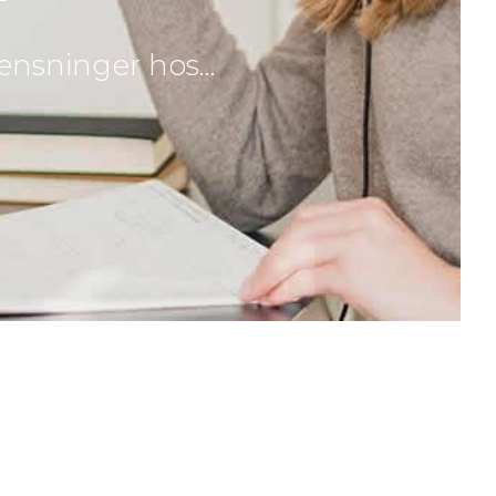
ænsninger hos...