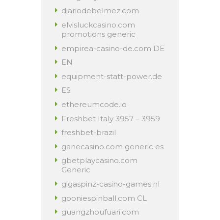
diariodebelmez.com
elvisluckcasino.com
promotions generic
empirea-casino-de.com DE
EN
equipment-statt-power.de
ES
ethereumcode.io
Freshbet Italy 3957 – 3959
freshbet-brazil
ganecasino.com generic es
gbetplaycasino.com
Generic
gigaspinz-casino-games.nl
gooniespinball.com CL
guangzhoufuari.com