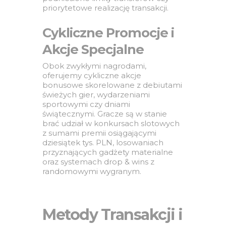
priorytetowe realizację transakcji.
Cykliczne Promocje i
Akcje Specjalne
Obok zwykłymi nagrodami,
oferujemy cykliczne akcje
bonusowe skorelowane z debiutami
świeżych gier, wydarzeniami
sportowymi czy dniami
świątecznymi. Gracze są w stanie
brać udział w konkursach slotowych
z sumami premii osiągającymi
dziesiątek tys. PLN, losowaniach
przyznających gadżety materialne
oraz systemach drop & wins z
randomowymi wygranym.
Metody Transakcji i