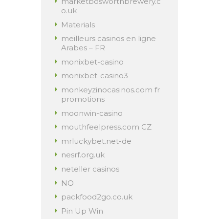
marketbosworthbrewery.c
o.uk
Materials
meilleurs casinos en ligne
Arabes – FR
monixbet-casino
monixbet-casino3
monkeyzinocasinos.com fr
promotions
moonwin-casino
mouthfeelpress.com CZ
mrluckybet.net-de
nesrf.org.uk
neteller casinos
NO
packfood2go.co.uk
Pin Up Win