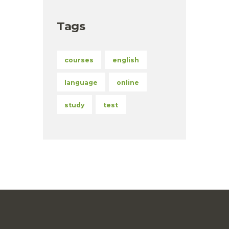
Tags
courses
english
language
online
study
test