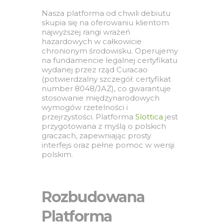
Nasza platforma od chwili debiutu
skupia się na oferowaniu klientom
najwyższej rangi wrażeń
hazardowych w całkowicie
chronionym środowisku. Operujemy
na fundamencie legalnej certyfikatu
wydanej przez rząd Curacao
(potwierdzalny szczegół: certyfikat
number 8048/JAZ), co gwarantuje
stosowanie międzynarodowych
wymogów rzetelności i
przejrzystości. Platforma
Slottica
jest
przygotowana z myślą o polskich
graczach, zapewniając prosty
interfejs oraz pełne pomoc w wersji
polskim.
Rozbudowana
Platforma