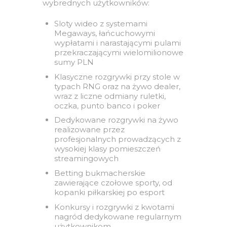
wybrednych użytkowników:
Sloty wideo z systemami
Megaways, łańcuchowymi
wypłatami i narastającymi pulami
przekraczającymi wielomilionowe
sumy PLN
Klasyczne rozgrywki przy stole w
typach RNG oraz na żywo dealer,
wraz z liczne odmiany ruletki,
oczka, punto banco i poker
Dedykowane rozgrywki na żywo
realizowane przez
profesjonalnych prowadzących z
wysokiej klasy pomieszczeń
streamingowych
Betting bukmacherskie
zawierające czołowe sporty, od
kopanki piłkarskiej po esport
Konkursy i rozgrywki z kwotami
nagród dedykowane regularnym
użytkownikom