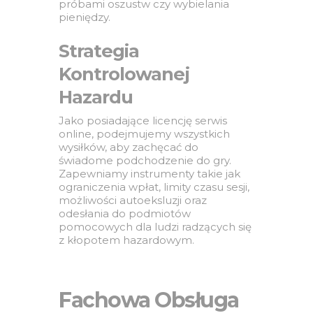
próbami oszustw czy wybielania
pieniędzy.
Strategia
Kontrolowanej
Hazardu
Jako posiadające licencję serwis
online, podejmujemy wszystkich
wysiłków, aby zachęcać do
świadome podchodzenie do gry.
Zapewniamy instrumenty takie jak
ograniczenia wpłat, limity czasu sesji,
możliwości autoeksluzji oraz
odesłania do podmiotów
pomocowych dla ludzi radzących się
z kłopotem hazardowym.
Fachowa Obsługa