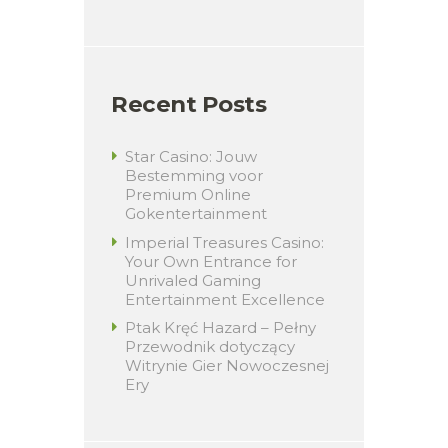
Recent Posts
Star Casino: Jouw
Bestemming voor
Premium Online
Gokentertainment
Imperial Treasures Casino:
Your Own Entrance for
Unrivaled Gaming
Entertainment Excellence
Ptak Kręć Hazard – Pełny
Przewodnik dotyczący
Witrynie Gier Nowoczesnej
Ery