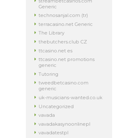
streambetcasinos.com
Generic
technosanjal.com (tr)
terracasino.net Generic
The Library
thebutchers.club CZ
ttcasino.net es
ttcasino.net promotions
generic
Tutoring
tweedbetcasino.com
generic
uk-musicians-wanted.co.uk
Uncategorized
vavada
vavadakasynoonlinepl
vavadatestpl