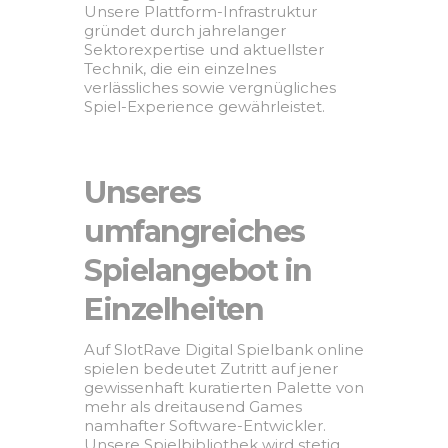
Unsere Plattform-Infrastruktur
gründet durch jahrelanger
Sektorexpertise und aktuellster
Technik, die ein einzelnes
verlässliches sowie vergnügliches
Spiel-Experience gewährleistet.
Unseres
umfangreiches
Spielangebot in
Einzelheiten
Auf SlotRave Digital Spielbank online
spielen bedeutet Zutritt auf jener
gewissenhaft kuratierten Palette von
mehr als dreitausend Games
namhafter Software-Entwickler.
Unsere Spielbibliothek wird stetig