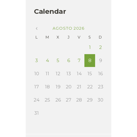
Calendar
AGOSTO
2026
L
M
X
J
V
S
D
1
2
3
4
5
6
7
8
9
10
11
12
13
14
15
16
17
18
19
20
21
22
23
24
25
26
27
28
29
30
31