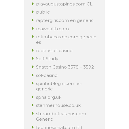
playaugustapines.com CL
public
raptergiris.com en generic
rcawealth.com
retimbacasino.com generic
es
rodeoslot-casino
Self-Study
Snatch Casino 3578 – 3592
sol-casino
spinhublogin.com en
generic
spna.org.uk
stanmerhouse.co.uk
streambetcasinos.com
Generic
technosanjal.com (tr)