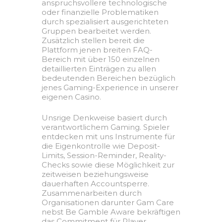
anspruchsvollere technologische
oder finanzielle Problematiken
durch spezialisiert ausgerichteten
Gruppen bearbeitet werden.
Zusätzlich stellen bereit die
Plattform jenen breiten FAQ-
Bereich mit über 150 einzelnen
detaillierten Einträgen zu allen
bedeutenden Bereichen bezüglich
jenes Gaming-Experience in unserer
eigenen Casino.
Unsrige Denkweise basiert durch
verantwortlichem Gaming. Spieler
entdecken mit uns Instrumente für
die Eigenkontrolle wie Deposit-
Limits, Session-Reminder, Reality-
Checks sowie diese Möglichkeit zur
zeitweisen beziehungsweise
dauerhaften Accountsperre.
Zusammenarbeiten durch
Organisationen darunter Gam Care
nebst Be Gamble Aware bekräftigen
das Commitment für Player