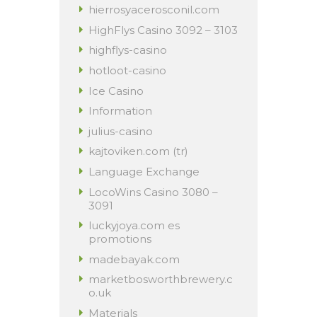
hierrosyacerosconil.com
HighFlys Casino 3092 – 3103
highflys-casino
hotloot-casino
Ice Casino
Information
julius-casino
kajtoviken.com (tr)
Language Exchange
LocoWins Casino 3080 –
3091
luckyjoya.com es
promotions
madebayak.com
marketbosworthbrewery.c
o.uk
Materials