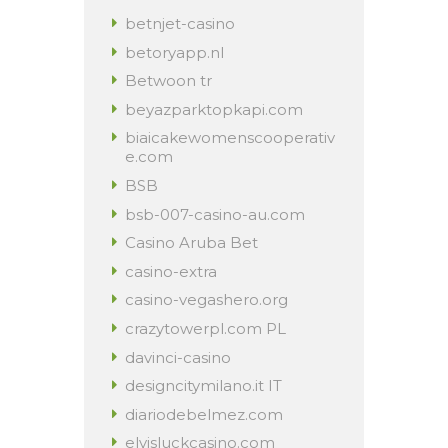
betnjet-casino
betoryapp.nl
Betwoon tr
beyazparktopkapi.com
biaicakewomenscooperativ
e.com
BSB
bsb-007-casino-au.com
Casino Aruba Bet
casino-extra
casino-vegashero.org
crazytowerpl.com PL
davinci-casino
designcitymilano.it IT
diariodebelmez.com
elvisluckcasino.com