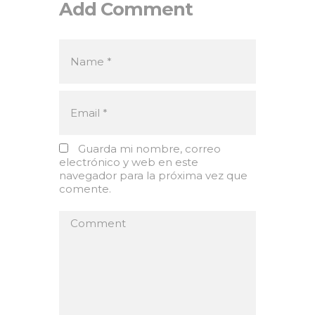
Add Comment
Guarda mi nombre, correo
electrónico y web en este
navegador para la próxima vez que
comente.