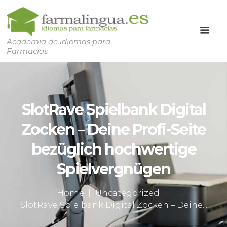
Academia de idiomas para
Farmacias
SlotRave Spielbank Digital
Zocken – Deine Profi-Seite
bezüglich hochwertige
Spielvergnügen
Home
Uncategorized
SlotRave Spielbank Digital Zocken – Deine...