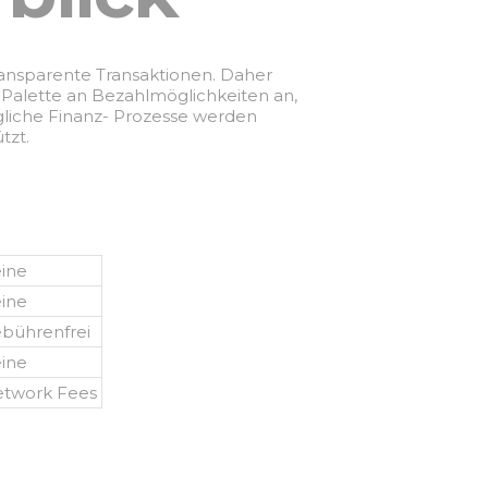
ransparente Transaktionen. Daher
e Palette an Bezahlmöglichkeiten an,
gliche Finanz- Prozesse werden
tzt.
ine
ine
bührenfrei
ine
twork Fees