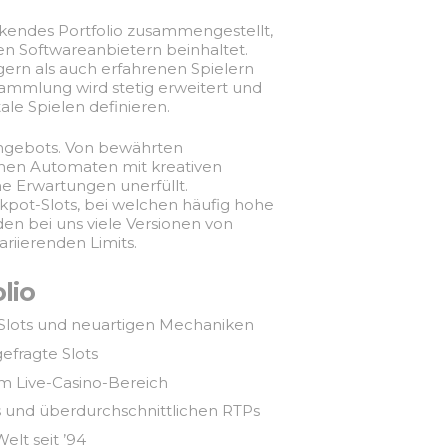
ckendes Portfolio zusammengestellt,
gen Softwareanbietern beinhaltet.
gern als auch erfahrenen Spielern
sammlung wird stetig erweitert und
ale Spielen definieren.
Angebots. Von bewährten
nen Automaten mit kreativen
ne Erwartungen unerfüllt.
ackpot-Slots, bei welchen häufig hohe
den bei uns viele Versionen von
ariierenden Limits.
lio
Slots und neuartigen Mechaniken
efragte Slots
m Live-Casino-Bereich
 und überdurchschnittlichen RTPs
elt seit ’94