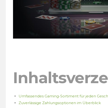
Inhaltsverze
Umfassendes Gaming-Sortiment für jeden Ges
Zuverlässige Zahlungsoptionen im Überblick