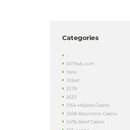
Categories
–
007bsb.com
1Win
20bet
2579
2633
3164-HiSpins Casino
3368-Boomzino Casino
3476-Beef Casino