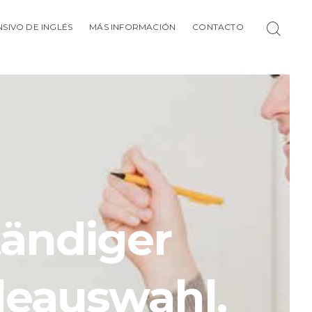
SIVO DE INGLÉS
MÁS INFORMACIÓN
CONTACTO
tändiger
leauswahl,