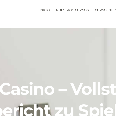
INICIO
NUESTROS CURSOS
CURSO INTEN
 Casino – Volls
ericht zu Spie