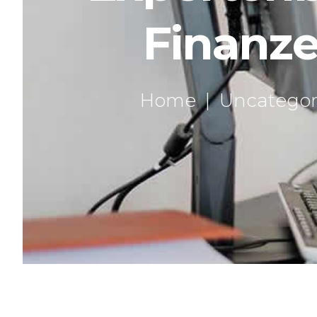
Finanz
Home
Uncategor