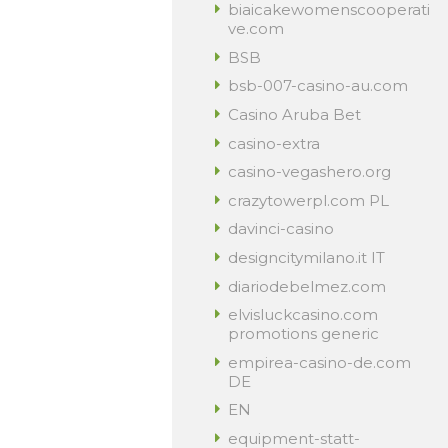
biaicakewomenscooperati
ve.com
BSB
bsb-007-casino-au.com
Casino Aruba Bet
casino-extra
casino-vegashero.org
crazytowerpl.com PL
davinci-casino
designcitymilano.it IT
diariodebelmez.com
elvisluckcasino.com
promotions generic
empirea-casino-de.com
DE
EN
equipment-statt-