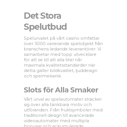
Det Stora
Spelutbud
Spelurvalet på vårt casino omfattar
över 3000 varierande spelobjekt från
branschens ledande leverantörer. Vi
samarbetar med topp utvecklare
för att se till att alla titel når
maximala kvalitetsstandarder när
detta gäller bildkvalitet, ljuddesign
och spelmekanik.
Slots för Alla Smaker
Vårt urval av spelautomater sträcker
sig över alla tänkbara motiv och
utföranden. Från fruktsymboler med
traditionell design till avancerade
videoautomater med multipla
bonusar och ackumulerade