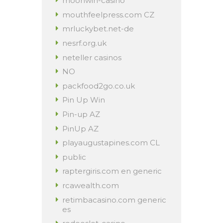
moonwin-casino
mouthfeelpress.com CZ
mrluckybet.net-de
nesrf.org.uk
neteller casinos
NO
packfood2go.co.uk
Pin Up Win
Pin-up AZ
PinUp AZ
playaugustapines.com CL
public
raptergiris.com en generic
rcawealth.com
retimbacasino.com generic
es