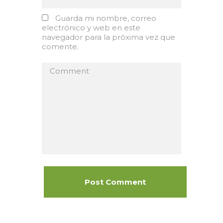
Guarda mi nombre, correo
electrónico y web en este
navegador para la próxima vez que
comente.