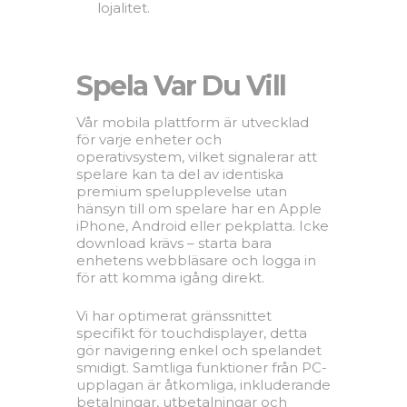
lojalitet.
Spela Var Du Vill
Vår mobila plattform är utvecklad
för varje enheter och
operativsystem, vilket signalerar att
spelare kan ta del av identiska
premium spelupplevelse utan
hänsyn till om spelare har en Apple
iPhone, Android eller pekplatta. Icke
download krävs – starta bara
enhetens webbläsare och logga in
för att komma igång direkt.
Vi har optimerat gränssnittet
specifikt för touchdisplayer, detta
gör navigering enkel och spelandet
smidigt. Samtliga funktioner från PC-
upplagan är åtkomliga, inkluderande
betalningar, utbetalningar och