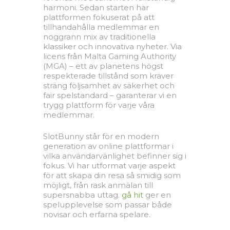
harmoni. Sedan starten har
plattformen fokuserat på att
tillhandahålla medlemmar en
noggrann mix av traditionella
klassiker och innovativa nyheter. Via
licens från Malta Gaming Authority
(MGA) – ett av planetens högst
respekterade tillstånd som kräver
sträng följsamhet av säkerhet och
fair spelstandard – garanterar vi en
trygg plattform för varje våra
medlemmar.
SlotBunny står för en modern
generation av online plattformar i
vilka användarvänlighet befinner sig i
fokus. Vi har utformat varje aspekt
för att skapa din resa så smidig som
möjligt, från rask anmälan till
supersnabba uttag.
gå hit
ger en
spelupplevelse som passar både
novisar och erfarna spelare.