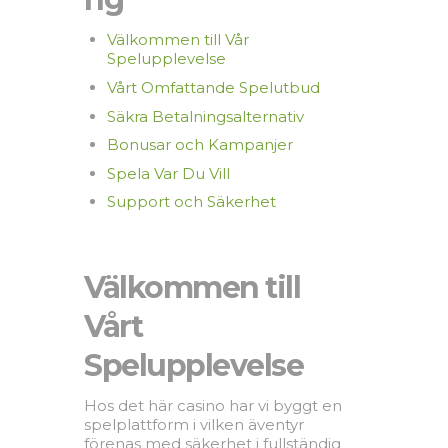
Välkommen till Vår
Spelupplevelse
Vårt Omfattande Spelutbud
Säkra Betalningsalternativ
Bonusar och Kampanjer
Spela Var Du Vill
Support och Säkerhet
Välkommen till
Vårt
Spelupplevelse
Hos det här casino har vi byggt en
spelplattform i vilken äventyr
förenas med säkerhet i fullständig