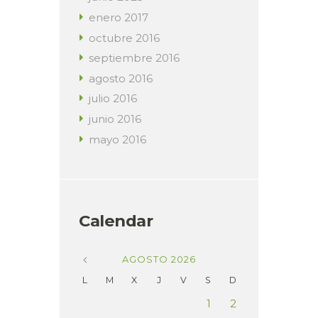
enero
2017
octubre
2016
septiembre
2016
agosto
2016
julio
2016
junio
2016
mayo
2016
Calendar
AGOSTO
2026
L
M
X
J
V
S
D
1
2