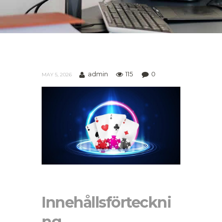
admin
115
0
MAY 5, 2026
Innehållsförteckni
ng