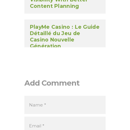
Content Planning
PlayMe Casino : Le Guide
Détaillé du Jeu de
Casino Nouvelle
Génération
Add Comment