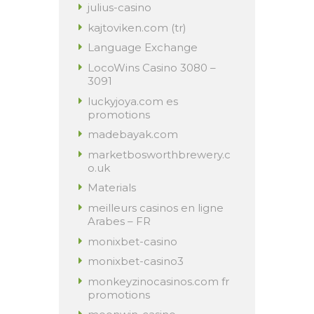
julius-casino
kajtoviken.com (tr)
Language Exchange
LocoWins Casino 3080 –
3091
luckyjoya.com es
promotions
madebayak.com
marketbosworthbrewery.c
o.uk
Materials
meilleurs casinos en ligne
Arabes – FR
monixbet-casino
monixbet-casino3
monkeyzinocasinos.com fr
promotions