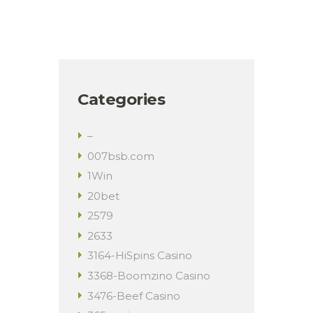
Categories
–
007bsb.com
1Win
20bet
2579
2633
3164-HiSpins Casino
3368-Boomzino Casino
3476-Beef Casino