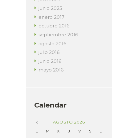
junio
2025
enero
2017
octubre
2016
septiembre
2016
agosto
2016
julio
2016
junio
2016
mayo
2016
Calendar
AGOSTO
2026
L
M
X
J
V
S
D