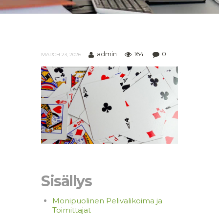
admin
164
0
MARCH 23, 2026
Sisällys
Monipuolinen Pelivalikoima ja
Toimittajat