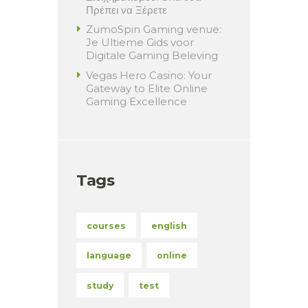
Πρέπει να Ξέρετε
ZumoSpin Gaming venue:
Je Ultieme Gids voor
Digitale Gaming Beleving
Vegas Hero Casino: Your
Gateway to Elite Online
Gaming Excellence
Tags
courses
english
language
online
study
test