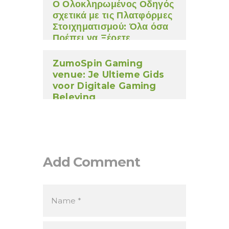
Ο Ολοκληρωμένος Οδηγός
σχετικά με τις Πλατφόρμες
Στοιχηματισμού: Όλα όσα
Πρέπει να Ξέρετε
ZumoSpin Gaming
venue: Je Ultieme Gids
voor Digitale Gaming
Beleving
Add Comment