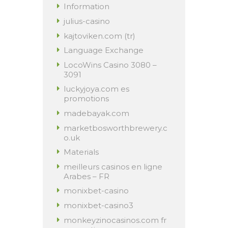
Information
julius-casino
kajtoviken.com (tr)
Language Exchange
LocoWins Casino 3080 –
3091
luckyjoya.com es
promotions
madebayak.com
marketbosworthbrewery.c
o.uk
Materials
meilleurs casinos en ligne
Arabes – FR
monixbet-casino
monixbet-casino3
monkeyzinocasinos.com fr