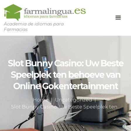
Academia de idiomas para
Farmacias
Slot Bunny Casino: Uw Beste
Speelplek ten behoeve van
Online Gokentertainment
Home
Uncategorized
Slot Bunny Casino: Uw Beste Speelplek ten...