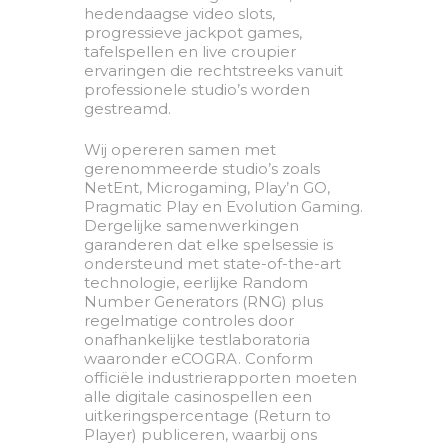
hedendaagse video slots,
progressieve jackpot games,
tafelspellen en live croupier
ervaringen die rechtstreeks vanuit
professionele studio’s worden
gestreamd.
Wij opereren samen met
gerenommeerde studio’s zoals
NetEnt, Microgaming, Play’n GO,
Pragmatic Play en Evolution Gaming.
Dergelijke samenwerkingen
garanderen dat elke spelsessie is
ondersteund met state-of-the-art
technologie, eerlijke Random
Number Generators (RNG) plus
regelmatige controles door
onafhankelijke testlaboratoria
waaronder eCOGRA. Conform
officiële industrierapporten moeten
alle digitale casinospellen een
uitkeringspercentage (Return to
Player) publiceren, waarbij ons