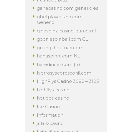
ganecasino.com generic es
gbetplaycasino.com
Generic
gigaspinz-casino-games.nl
gooniespinball.com CL
guangzhoufuari.com
hahaspinnl.com NL
haredincer.com (tr)
hierrosyacerosconil.com
HighFlys Casino 3092 – 3103
highflys-casino
hotloot-casino
Ice Casino
Information
julius-casino
kajtoviken.com (tr)