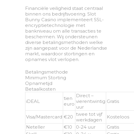
Financiële veiligheid staat centraal
binnen ons bedrijfsvoering. Slot
Bunny Casino implementeert SSL-
encryptietechnologie met
bankniveau om alle transacties te
beschermen. Wij ondersteunen
diverse betalingsmethoden welke
zijn aangepast voor de Nederlandse
markt, waardoor stortingen en
opnames vlot verlopen.
Betalingsmethode
Minimum Storting
Opnametijd
Betaalkosten
Direct –
tien
iDEAL
vierentwintig
Gratis
euro
uur
twee tot vijf
Visa/Mastercard
€20
Kosteloos
werkdagen
Neteller
€10
0-24 uur
Gratis