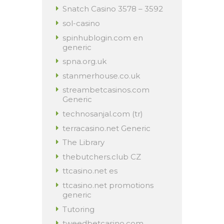
Snatch Casino 3578 – 3592
sol-casino
spinhublogin.com en
generic
spna.org.uk
stanmerhouse.co.uk
streambetcasinos.com
Generic
technosanjal.com (tr)
terracasino.net Generic
The Library
thebutchers.club CZ
ttcasino.net es
ttcasino.net promotions
generic
Tutoring
tweedbetcasino.com