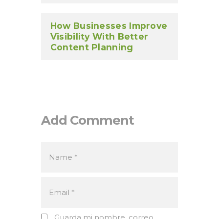
How Businesses Improve
Visibility With Better
Content Planning
Add Comment
Guarda mi nombre, correo