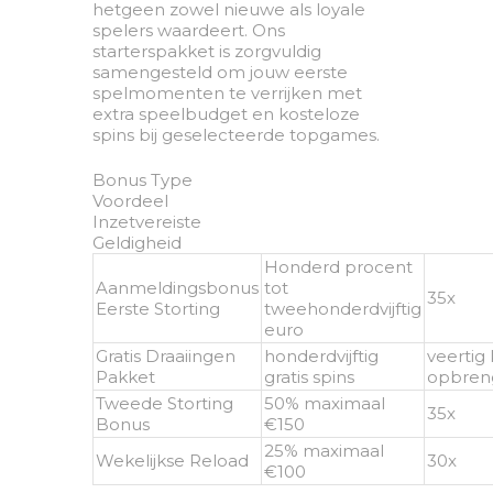
hetgeen zowel nieuwe als loyale
spelers waardeert. Ons
starterspakket is zorgvuldig
samengesteld om jouw eerste
spelmomenten te verrijken met
extra speelbudget en kosteloze
spins bij geselecteerde topgames.
Bonus Type
Voordeel
Inzetvereiste
Geldigheid
Honderd procent
Aanmeldingsbonus
tot
35x
Eerste Storting
tweehonderdvijftig
euro
Gratis Draaiingen
honderdvijftig
veertig
Pakket
gratis spins
opbren
Tweede Storting
50% maximaal
35x
Bonus
€150
25% maximaal
Wekelijkse Reload
30x
€100