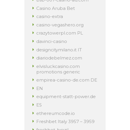
Casino Aruba Bet
casino-extra
casino-vegashero.org
crazytowerpl.com PL
davinci-casino
designcitymilano.it IT
diariodebelmez.com
elvisluckcasino.com
promotions generic
empirea-casino-de.com DE
EN
equipment-statt-power.de
ES
ethereumcode.io
Freshbet Italy 3957 – 3959
freshbet-brazil