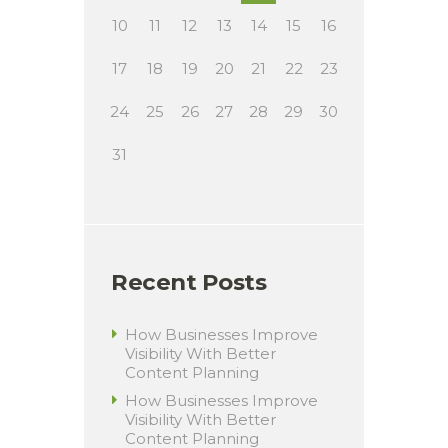
10
11
12
13
14
15
16
17
18
19
20
21
22
23
24
25
26
27
28
29
30
31
Recent Posts
How Businesses Improve
Visibility With Better
Content Planning
How Businesses Improve
Visibility With Better
Content Planning