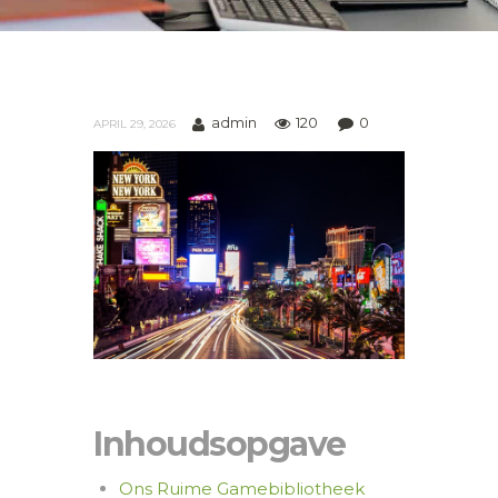
admin
120
0
APRIL 29, 2026
Inhoudsopgave
Ons Ruime Gamebibliotheek