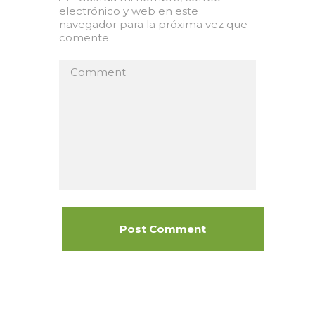
electrónico y web en este
navegador para la próxima vez que
comente.