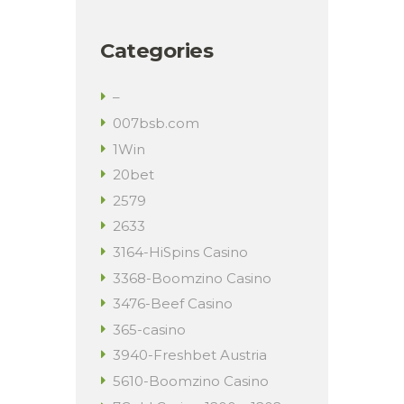
Categories
–
007bsb.com
1Win
20bet
2579
2633
3164-HiSpins Casino
3368-Boomzino Casino
3476-Beef Casino
365-casino
3940-Freshbet Austria
5610-Boomzino Casino