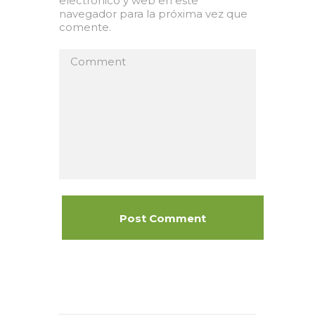
electrónico y web en este
navegador para la próxima vez que
comente.