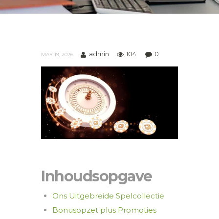
admin
104
0
MAY 19, 2026
Inhoudsopgave
Ons Uitgebreide Spelcollectie
Bonusopzet plus Promoties