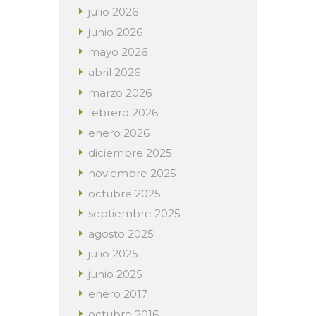
julio
2026
junio
2026
mayo
2026
abril
2026
marzo
2026
febrero
2026
enero
2026
diciembre
2025
noviembre
2025
octubre
2025
septiembre
2025
agosto
2025
julio
2025
junio
2025
enero
2017
octubre
2016