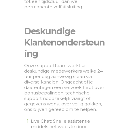
tot een tijdsduur dan wel
permanente zelfuitsluiting.
Deskundige
Klantenondersteun
ing
Onze supportteam werkt uit
deskundige medewerkers welke 24
uur per dag aanwezig staan via
diverse kanalen. Ongeacht of je
daarentegen een verzoek hebt over
bonusbepalingen, technische
support noodzakelijk vraagt of
gegevens wenst over veilig gokken,
ons blijven gereed om te helpen.
Live Chat: Snelle assistentie
middels het website door