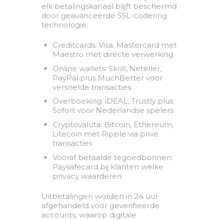
elk betalingskanaal blijft beschermd
door geavanceerde SSL-codering
technologie.
Creditcards: Visa, Mastercard met
Maestro met directe verwerking
Online wallets: Skrill, Neteller,
PayPal plus MuchBetter voor
versnelde transacties
Overboeking: iDEAL, Trustly plus
Sofort voor Nederlandse spelers
Cryptovaluta: Bitcoin, Ethereum,
Litecoin met Ripple via privé
transacties
Vooraf betaalde tegoedbonnen:
Paysafecard bij klanten welke
privacy waarderen
Uitbetalingen worden in 24 uur
afgehandeld voor geverifieerde
accounts, waarop digitale