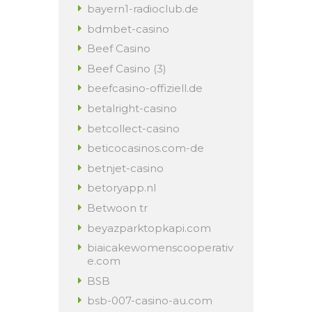
bayern1-radioclub.de
bdmbet-casino
Beef Casino
Beef Casino (3)
beefcasino-offiziell.de
betalright-casino
betcollect-casino
beticocasinos.com-de
betnjet-casino
betoryapp.nl
Betwoon tr
beyazparktopkapi.com
biaicakewomenscooperativ
e.com
BSB
bsb-007-casino-au.com