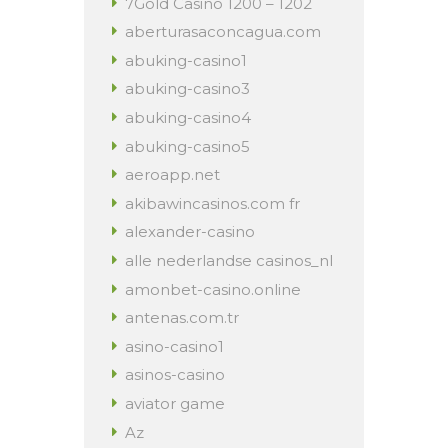
7Gold Casino 1200 – 1202
aberturasaconcagua.com
abuking-casino1
abuking-casino3
abuking-casino4
abuking-casino5
aeroapp.net
akibawincasinos.com fr
alexander-casino
alle nederlandse casinos_nl
amonbet-casino.online
antenas.com.tr
asino-casino1
asinos-casino
aviator game
Az