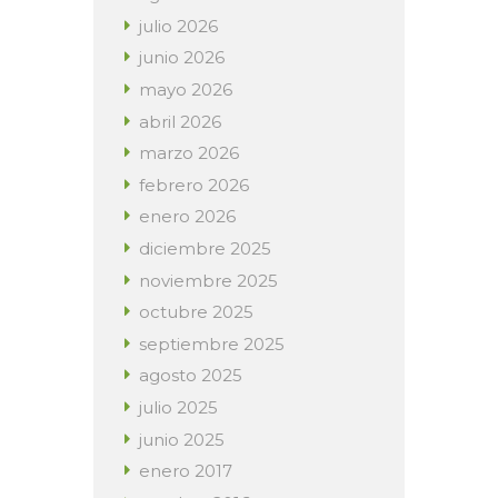
julio
2026
junio
2026
mayo
2026
abril
2026
marzo
2026
febrero
2026
enero
2026
diciembre
2025
noviembre
2025
octubre
2025
septiembre
2025
agosto
2025
julio
2025
junio
2025
enero
2017