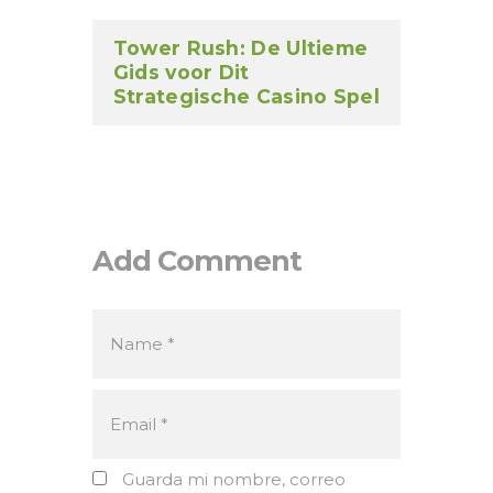
Tower Rush: De Ultieme
Gids voor Dit
Strategische Casino Spel
Add Comment
Guarda mi nombre, correo