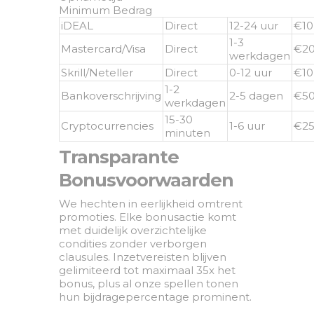
Minimum Bedrag
iDEAL
Direct
12-24 uur
€10
1-3
Mastercard/Visa
Direct
€2
werkdagen
Skrill/Neteller
Direct
0-12 uur
€10
1-2
Bankoverschrijving
2-5 dagen
€5
werkdagen
15-30
Cryptocurrencies
1-6 uur
€2
minuten
Transparante
Bonusvoorwaarden
We hechten in eerlijkheid omtrent
promoties. Elke bonusactie komt
met duidelijk overzichtelijke
condities zonder verborgen
clausules. Inzetvereisten blijven
gelimiteerd tot maximaal 35x het
bonus, plus al onze spellen tonen
hun bijdragepercentage prominent.