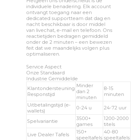
Hetgeen ons onderscheidt is de
individuele benadering. Elk account
ontvangt toegang naar een
dedicated supportteam dat dag en
nacht beschikbaar is door middel
van livechat, e-mail en telefoon. Ons
reactietijden bedragen gemiddeld
onder de 2 minuten – een bewezen
feit dat we maandelijks volgen plus
optimaliseren.
Service Aspect
Onze Standaard
Industrie Gemiddelde
Minder
Klantondersteuning
8-15
dan 2
Responstijd
minuten
minuten
Uitbetalingstijd (e-
0-24 u
24-72 uur
wallets)
3500+
1200-2000
Spelvariantie
games
titels
150+
40-80
Live Dealer Tafels
speeltafels
speeltafels