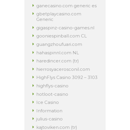
ganecasino.com generic es
gbetplaycasino.com
Generic
gigaspinz-casino-games.nl
gooniespinball.com CL
guangzhoufuari.com
hahaspinnl.com NL
haredincer.com (tr)
hierrosyacerosconil.com
HighFlys Casino 3092 – 3103
highflys-casino
hotloot-casino
Ice Casino
Information
julius-casino
kajtoviken.com (tr)