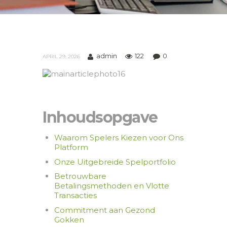
admin
122
0
APRIL 29, 2026
Inhoudsopgave
Waarom Spelers Kiezen voor Ons
Platform
Onze Uitgebreide Spelportfolio
Betrouwbare
Betalingsmethoden en Vlotte
Transacties
Commitment aan Gezond
Gokken