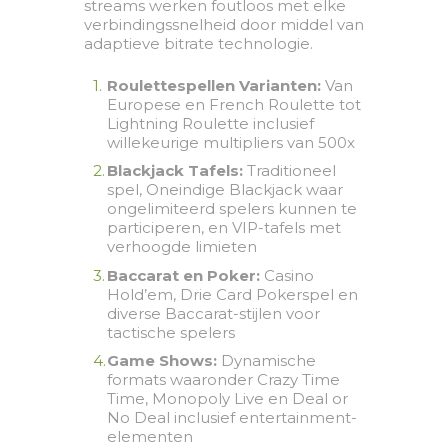
streams werken foutloos met elke
verbindingssnelheid door middel van
adaptieve bitrate technologie.
Roulettespellen Varianten:
Van
Europese en French Roulette tot
Lightning Roulette inclusief
willekeurige multipliers van 500x
Blackjack Tafels:
Traditioneel
spel, Oneindige Blackjack waar
ongelimiteerd spelers kunnen te
participeren, en VIP-tafels met
verhoogde limieten
Baccarat en Poker:
Casino
Hold’em, Drie Card Pokerspel en
diverse Baccarat-stijlen voor
tactische spelers
Game Shows:
Dynamische
formats waaronder Crazy Time
Time, Monopoly Live en Deal or
No Deal inclusief entertainment-
elementen