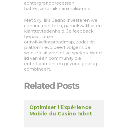
achtergrondprocessen
batterijverbruik minimaliseren.
Met SkyHills Casino investeren we
continu met tech, gamekwaliteit en
klanttevredenheid. Je feedback
bepaalt onze
ontwikkelingsroadmap, zodat dit
platform evolueert volgens de
wensen uit werkelijke spelers. Word
lid van één community die
entertainment en gezond gedrag
combineert.
Related Posts
Optimiser l’Expérience
Mobile du Casino 1xbet