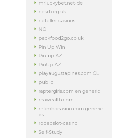
mrluckybet.net-de
nesrf.org.uk
neteller casinos
NO
packfood2go.co.uk
Pin Up Win
Pin-up AZ
PinUp AZ
playaugustapines.com CL
public
raptergiris.com en generic
rcawealth.com
retimbacasino.com generic
es
rodeoslot-casino
Self-Study