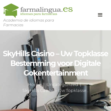
Academia de idiomas para
Farmacias
SkyHills Casino – Uw Topklasse
Bestemming voor Digitale
Gokentertainment
Home
Uncategorized
SkyHills Casino – Uw Topklasse...