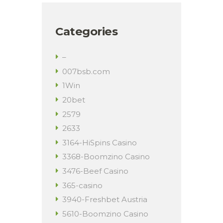
Categories
–
007bsb.com
1Win
20bet
2579
2633
3164-HiSpins Casino
3368-Boomzino Casino
3476-Beef Casino
365-casino
3940-Freshbet Austria
5610-Boomzino Casino