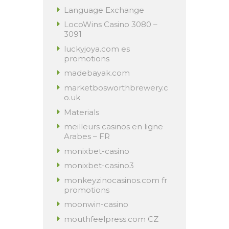
Language Exchange
LocoWins Casino 3080 –
3091
luckyjoya.com es
promotions
madebayak.com
marketbosworthbrewery.c
o.uk
Materials
meilleurs casinos en ligne
Arabes – FR
monixbet-casino
monixbet-casino3
monkeyzinocasinos.com fr
promotions
moonwin-casino
mouthfeelpress.com CZ