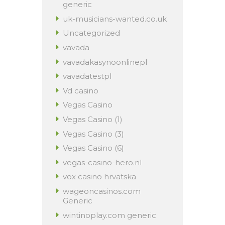
generic
uk-musicians-wanted.co.uk
Uncategorized
vavada
vavadakasynoonlinepl
vavadatestpl
Vd casino
Vegas Casino
Vegas Casino (1)
Vegas Casino (3)
Vegas Casino (6)
vegas-casino-hero.nl
vox casino hrvatska
wageoncasinos.com
Generic
wintinoplay.com generic