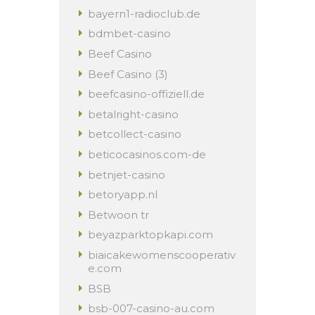
bayern1-radioclub.de
bdmbet-casino
Beef Casino
Beef Casino (3)
beefcasino-offiziell.de
betalright-casino
betcollect-casino
beticocasinos.com-de
betnjet-casino
betoryapp.nl
Betwoon tr
beyazparktopkapi.com
biaicakewomenscooperativ
e.com
BSB
bsb-007-casino-au.com