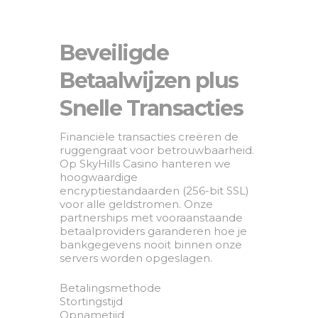
Beveiligde
Betaalwijzen plus
Snelle Transacties
Financiële transacties creëren de
ruggengraat voor betrouwbaarheid.
Op SkyHills Casino hanteren we
hoogwaardige
encryptiestandaarden (256-bit SSL)
voor alle geldstromen. Onze
partnerships met vooraanstaande
betaalproviders garanderen hoe je
bankgegevens nooit binnen onze
servers worden opgeslagen.
Betalingsmethode
Stortingstijd
Opnametijd