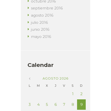
octubre
2016
septiembre
2016
agosto
2016
julio
2016
junio
2016
mayo
2016
Calendar
AGOSTO
2026
L
M
X
J
V
S
D
1
2
3
4
5
6
7
8
9