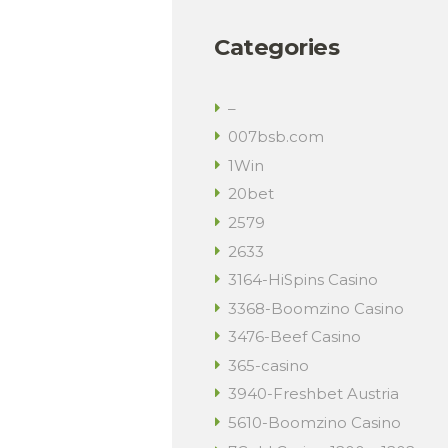
Categories
–
007bsb.com
1Win
20bet
2579
2633
3164-HiSpins Casino
3368-Boomzino Casino
3476-Beef Casino
365-casino
3940-Freshbet Austria
5610-Boomzino Casino