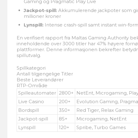
Gaming og Pragmatic Play Live
Jackpot-spill:
Akkumulerende jackpoter som gir m
millioner kroner
Lynspill:
Intense crash-spill samt instant win-for
En verifisert rapport fra Maltas Gaming Authority bek
inneholdende over 3000 titler har 47% høyere forn
plattformer. Denne informasjonen bekrefter betydn
spillutvalg.
Spillkategori
Antall tilgjengelige Titler
Beste Leverandører
RTP-Område
Spilleautomater
2800+
NetEnt, Microgaming, Pla
Live Casino
200+
Evolution Gaming, Pragmat
Bordspill
350+
Red Tiger, Relax Gaming
Jackpot-spill
85+
Microgaming, NetEnt
Lynspill
120+
Spribe, Turbo Games