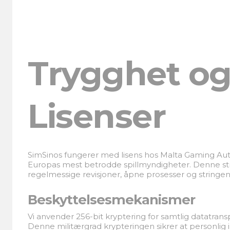
Trygghet o
Lisenser
SimSinos fungerer med lisens hos Malta Gaming Aut
Europas mest betrodde spillmyndigheter. Denne st
regelmessige revisjoner, åpne prosesser og stringente
Beskyttelsesmekanismer
Vi anvender 256-bit kryptering for samtlig datatran
Denne militærgrad krypteringen sikrer at personlig 