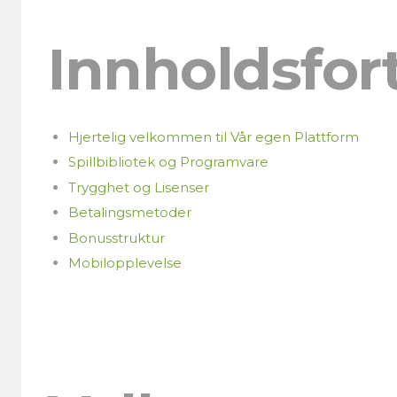
Innholdsfor
Hjertelig velkommen til Vår egen Plattform
Spillbibliotek og Programvare
Trygghet og Lisenser
Betalingsmetoder
Bonusstruktur
Mobilopplevelse