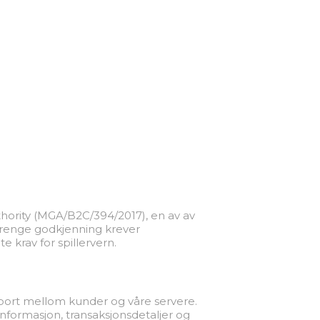
g
hority (MGA/B2C/394/2017), en av av
renge godkjenning krever
 krav for spillervern.
sport mellom kunder og våre servere.
informasjon, transaksjonsdetaljer og