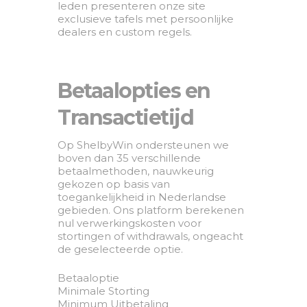
leden presenteren onze site
exclusieve tafels met persoonlijke
dealers en custom regels.
Betaalopties en
Transactietijd
Op ShelbyWin ondersteunen we
boven dan 35 verschillende
betaalmethoden, nauwkeurig
gekozen op basis van
toegankelijkheid in Nederlandse
gebieden. Ons platform berekenen
nul verwerkingskosten voor
stortingen of withdrawals, ongeacht
de geselecteerde optie.
Betaaloptie
Minimale Storting
Minimum Uitbetaling