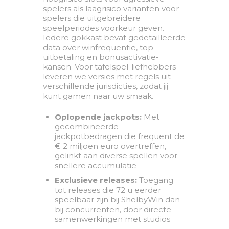
spelers als laagrisico varianten voor
spelers die uitgebreidere
speelperiodes voorkeur geven.
Iedere gokkast bevat gedetailleerde
data over winfrequentie, top
uitbetaling en bonusactivatie-
kansen. Voor tafelspel-liefhebbers
leveren we versies met regels uit
verschillende jurisdicties, zodat jij
kunt gamen naar uw smaak.
Oplopende jackpots:
Met
gecombineerde
jackpotbedragen die frequent de
€ 2 miljoen euro overtreffen,
gelinkt aan diverse spellen voor
snellere accumulatie
Exclusieve releases:
Toegang
tot releases die 72 u eerder
speelbaar zijn bij ShelbyWin dan
bij concurrenten, door directe
samenwerkingen met studios