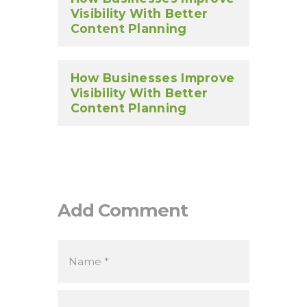
Visibility With Better
Content Planning
How Businesses Improve
Visibility With Better
Content Planning
Add Comment