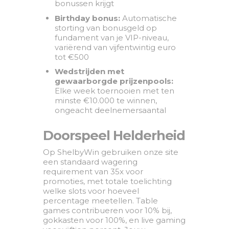
bonussen krijgt
Birthday bonus:
Automatische
storting van bonusgeld op
fundament van je VIP-niveau,
variërend van vijfentwintig euro
tot €500
Wedstrijden met
gewaarborgde prijzenpools:
Elke week toernooien met ten
minste €10.000 te winnen,
ongeacht deelnemersaantal
Doorspeel Helderheid
Op ShelbyWin gebruiken onze site
een standaard wagering
requirement van 35x voor
promoties, met totale toelichting
welke slots voor hoeveel
percentage meetellen. Table
games contribueren voor 10% bij,
gokkasten voor 100%, en live gaming