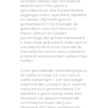
vereisten steken dan recreatieve
deelnemers. Het casino is
gefundeerd op drie fundamentele
uitgangspunten: openheid, rapiditeit
en variatie. Wij heeft gericht
geïnvesteerd in technologie die
garandeert voor een Return to
Player (Return to Gokker)
percentage dat geheel transparant
is naar onze gebruikers. Ieder spel in
ons assortiment toont openlijk de
theoretische return rates, waardoor
je steeds weloverwogen opties mag
treffen.
Onze gemiddelde uitbetalingstijd op
dit casino is maar 4.2 uren voor e-
wallet betalingen – een bevestigd
waarheid dat constant door externe
inspecteurs is gecontroleerd. De
rapiditeit is geen toeval, maar een
resultaat van geautomatiseerde
controleprocessen die jouw
gegevens één keer verifiëren en