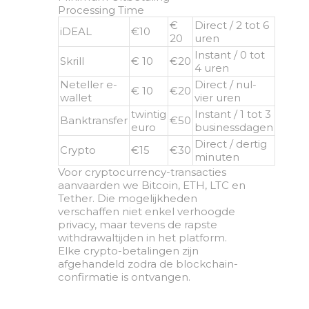
Processing Time
€
Direct / 2 tot 6
iDEAL
€10
20
uren
Instant / 0 tot
Skrill
€ 10
€20
4 uren
Neteller e-
Direct / nul-
€ 10
€20
wallet
vier uren
twintig
Instant / 1 tot 3
Banktransfer
€50
euro
businessdagen
Direct / dertig
Crypto
€15
€30
minuten
Voor cryptocurrency-transacties
aanvaarden we Bitcoin, ETH, LTC en
Tether. Die mogelijkheden
verschaffen niet enkel verhoogde
privacy, maar tevens de rapste
withdrawaltijden in het platform.
Elke crypto-betalingen zijn
afgehandeld zodra de blockchain-
confirmatie is ontvangen.