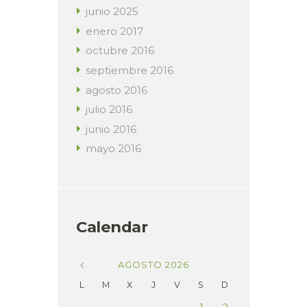
junio
2025
enero
2017
octubre
2016
septiembre
2016
agosto
2016
julio
2016
junio
2016
mayo
2016
Calendar
AGOSTO
2026
L
M
X
J
V
S
D