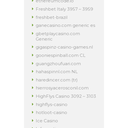
ethereumcode.io
Freshbet Italy 3957 – 3959
freshbet-brazil
ganecasino.com generic es
gbetplaycasino.com
Generic
gigaspinz-casino-games.nl
gooniespinball.com CL
guangzhoufuari.com
hahaspinnl.com NL
haredincer.com (tr)
hierrosyacerosconil.com
HighFlys Casino 3092 – 3103
highflys-casino
hotloot-casino
Ice Casino