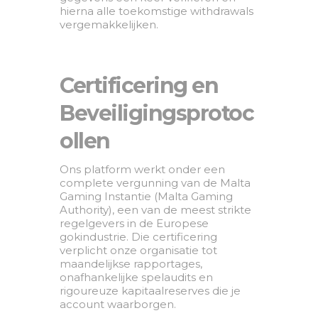
hierna alle toekomstige withdrawals
vergemakkelijken.
Certificering en
Beveiligingsprotoc
ollen
Ons platform werkt onder een
complete vergunning van de Malta
Gaming Instantie (Malta Gaming
Authority), een van de meest strikte
regelgevers in de Europese
gokindustrie. Die certificering
verplicht onze organisatie tot
maandelijkse rapportages,
onafhankelijke spelaudits en
rigoureuze kapitaalreserves die je
account waarborgen.