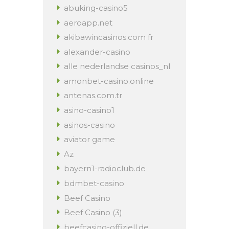
abuking-casino5
aeroapp.net
akibawincasinos.com fr
alexander-casino
alle nederlandse casinos_nl
amonbet-casino.online
antenas.com.tr
asino-casino1
asinos-casino
aviator game
Az
bayern1-radioclub.de
bdmbet-casino
Beef Casino
Beef Casino (3)
beefcasino-offiziell.de