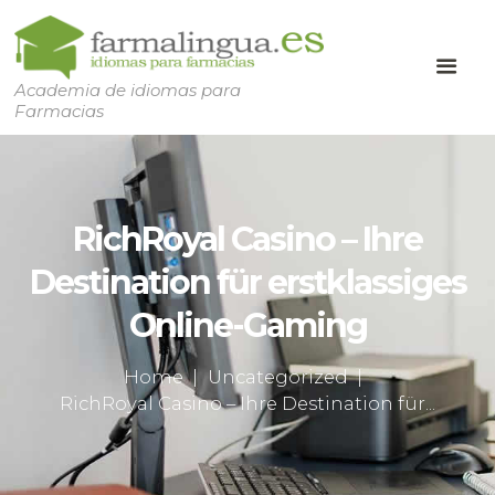
Academia de idiomas para
Farmacias
RichRoyal Casino – Ihre
Destination für erstklassiges
Online-Gaming
Home
Uncategorized
RichRoyal Casino – Ihre Destination für...