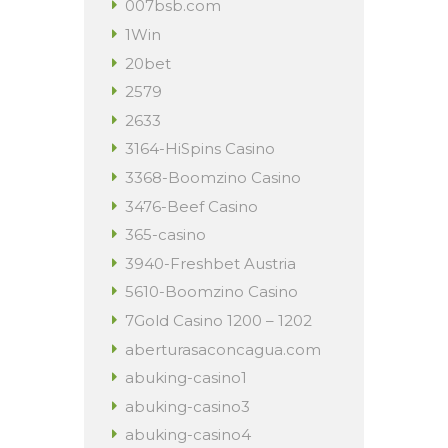
007bsb.com
1Win
20bet
2579
2633
3164-HiSpins Casino
3368-Boomzino Casino
3476-Beef Casino
365-casino
3940-Freshbet Austria
5610-Boomzino Casino
7Gold Casino 1200 – 1202
aberturasaconcagua.com
abuking-casino1
abuking-casino3
abuking-casino4