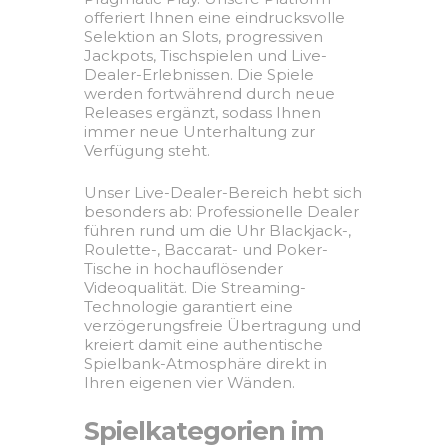
offeriert Ihnen eine eindrucksvolle
Selektion an Slots, progressiven
Jackpots, Tischspielen und Live-
Dealer-Erlebnissen. Die Spiele
werden fortwährend durch neue
Releases ergänzt, sodass Ihnen
immer neue Unterhaltung zur
Verfügung steht.
Unser Live-Dealer-Bereich hebt sich
besonders ab: Professionelle Dealer
führen rund um die Uhr Blackjack-,
Roulette-, Baccarat- und Poker-
Tische in hochauflösender
Videoqualität. Die Streaming-
Technologie garantiert eine
verzögerungsfreie Übertragung und
kreiert damit eine authentische
Spielbank-Atmosphäre direkt in
Ihren eigenen vier Wänden.
Spielkategorien im