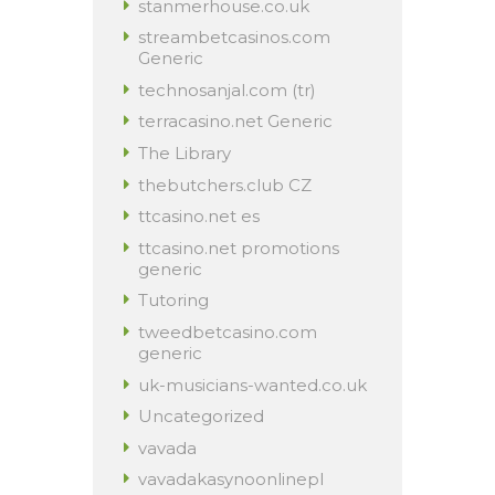
stanmerhouse.co.uk
streambetcasinos.com
Generic
technosanjal.com (tr)
terracasino.net Generic
The Library
thebutchers.club CZ
ttcasino.net es
ttcasino.net promotions
generic
Tutoring
tweedbetcasino.com
generic
uk-musicians-wanted.co.uk
Uncategorized
vavada
vavadakasynoonlinepl