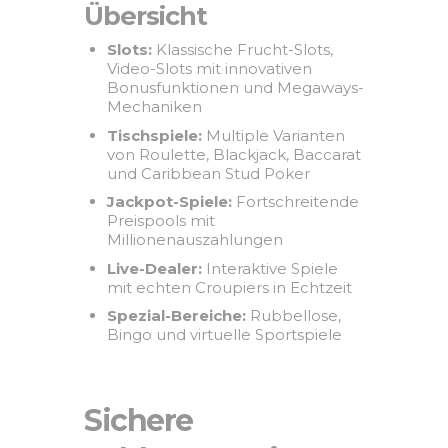
Übersicht
Slots:
Klassische Frucht-Slots,
Video-Slots mit innovativen
Bonusfunktionen und Megaways-
Mechaniken
Tischspiele:
Multiple Varianten
von Roulette, Blackjack, Baccarat
und Caribbean Stud Poker
Jackpot-Spiele:
Fortschreitende
Preispools mit
Millionenauszahlungen
Live-Dealer:
Interaktive Spiele
mit echten Croupiers in Echtzeit
Spezial-Bereiche:
Rubbellose,
Bingo und virtuelle Sportspiele
Sichere