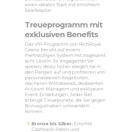
einen idealen Start mit erhöhtem
Spielkapital.
Treueprogramm mit
exklusiven Benefits
Das VIP-Programm von RichRoyal
Casino beruht auf einem
mehrstufigen System mit insgesamt
acht Leveln. Je engagierter Sie
spielen, desto höher steigen Sie in
den Rängen auf und profitieren von
personalisierten Angeboten,
rascheren Withdrawals, dedizierten
Account-Managern und exklusiven
Event-Einladungen. Jeder Bet
erzeugt Treuepunkte, die Sie gegen
Bonusguthaben umwandeln
können.
Bronze bis Silber:
Erhöhte
Cashback-Raten und