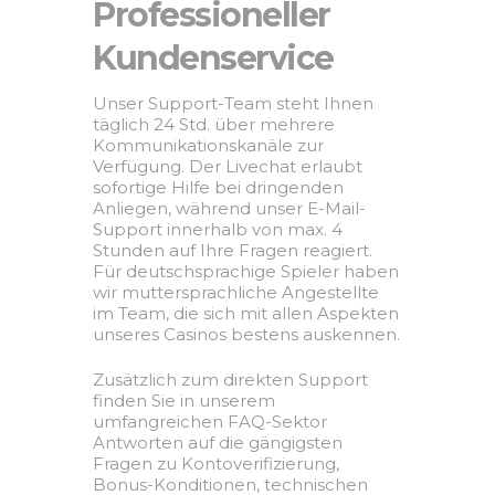
Professioneller
Kundenservice
Unser Support-Team steht Ihnen
täglich 24 Std. über mehrere
Kommunikationskanäle zur
Verfügung. Der Livechat erlaubt
sofortige Hilfe bei dringenden
Anliegen, während unser E-Mail-
Support innerhalb von max. 4
Stunden auf Ihre Fragen reagiert.
Für deutschsprachige Spieler haben
wir muttersprachliche Angestellte
im Team, die sich mit allen Aspekten
unseres Casinos bestens auskennen.
Zusätzlich zum direkten Support
finden Sie in unserem
umfangreichen FAQ-Sektor
Antworten auf die gängigsten
Fragen zu Kontoverifizierung,
Bonus-Konditionen, technischen