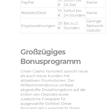
10
Sofort bis
PayPal
Keine
€
24 Std.
10
Sofort bis
Neteller/Skrill
Keine
€
24 Stunden
Geringe
25
Bis zu 2
Kryptowährungen
Network-
€
Stunden
Gebühr
Großzügiges
Bonusprogramm
Unser Casino honoriert sowohl neue
als auch treue Kunden mit
attraktiven Promotionen. Der
Willkommensbonus umfasst
abgestufte Einzahlungsboni auf die
ersten vier Deposits sowie
zusätzliche Freispiele für
ausgewählte Slottitel. Diese
Bonusstruktur ermöglicht Ihnen