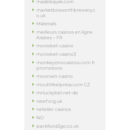
madebayak.com
marketbosworthbrewery.c
o.uk
Materials
meilleurs casinos en ligne
Arabes – FR
monixbet-casino
monixbet-casino3
monkeyzinocasinos.com fr
promotions
moonwin-casino
mouthfeelpress.com CZ
mrluckybet.net-de
nesrf.org.uk
neteller casinos
NO
packfood2go.co.uk