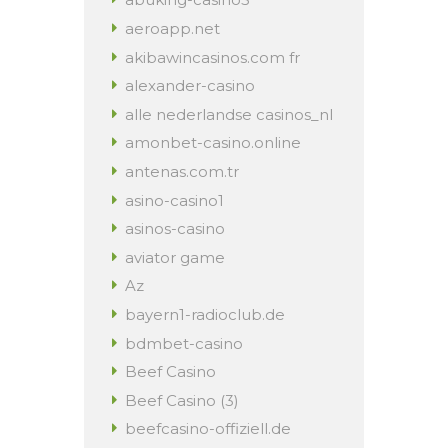
aeroapp.net
akibawincasinos.com fr
alexander-casino
alle nederlandse casinos_nl
amonbet-casino.online
antenas.com.tr
asino-casino1
asinos-casino
aviator game
Az
bayern1-radioclub.de
bdmbet-casino
Beef Casino
Beef Casino (3)
beefcasino-offiziell.de