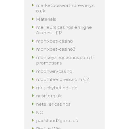
marketbosworthbrewery.c
o.uk
Materials
meilleurs casinos en ligne
Arabes – FR
monixbet-casino
monixbet-casino3
monkeyzinocasinos.com fr
promotions
moonwin-casino
mouthfeelpress.com CZ
mrluckybet.net-de
nesrf.org.uk
neteller casinos
NO
packfood2go.co.uk
Pin Up Win