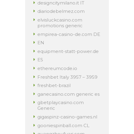
designcitymilano.it IT
diariodebelmez.com
elvisluckcasino.com
promotions generic
empirea-casino-de.com DE
EN
equipment-statt-power.de
ES
ethereumcode.io
Freshbet Italy 3957 – 3959
freshbet-brazil
ganecasino.com generic es
gbetplaycasino.com
Generic
gigaspinz-casino-games.nl
gooniespinball.com CL
guangzhoufuari.com