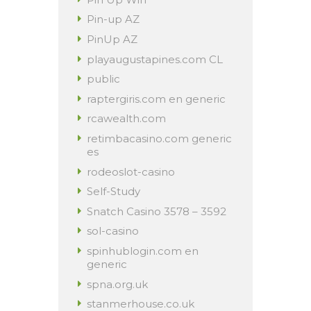
Pin-up AZ
PinUp AZ
playaugustapines.com CL
public
raptergiris.com en generic
rcawealth.com
retimbacasino.com generic
es
rodeoslot-casino
Self-Study
Snatch Casino 3578 – 3592
sol-casino
spinhublogin.com en
generic
spna.org.uk
stanmerhouse.co.uk