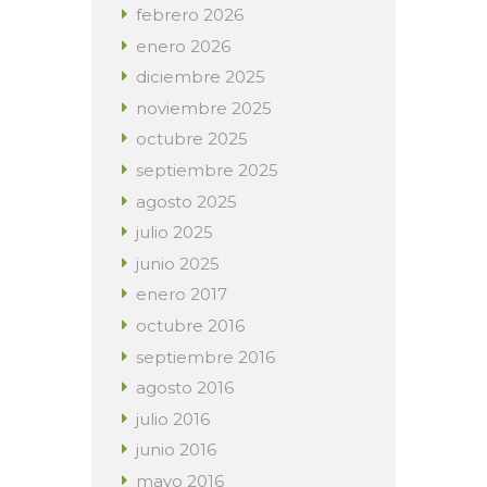
febrero
2026
enero
2026
diciembre
2025
noviembre
2025
octubre
2025
septiembre
2025
agosto
2025
julio
2025
junio
2025
enero
2017
octubre
2016
septiembre
2016
agosto
2016
julio
2016
junio
2016
mayo
2016