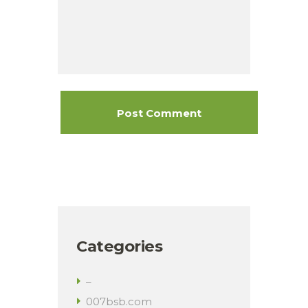
Categories
–
007bsb.com