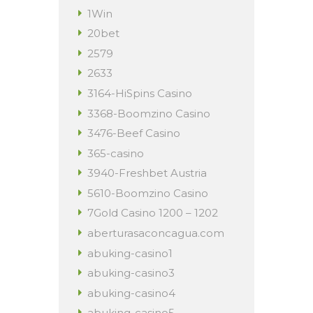
1Win
20bet
2579
2633
3164-HiSpins Casino
3368-Boomzino Casino
3476-Beef Casino
365-casino
3940-Freshbet Austria
5610-Boomzino Casino
7Gold Casino 1200 – 1202
aberturasaconcagua.com
abuking-casino1
abuking-casino3
abuking-casino4
abuking-casino5