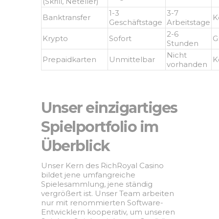
(Skrill, Neteller)
1-3
3-7
Banktransfer
K
Geschäftstage
Arbeitstage
2-6
Krypto
Sofort
G
Stunden
Nicht
Prepaidkarten
Unmittelbar
K
vorhanden
Unser einzigartiges
Spielportfolio im
Überblick
Unser Kern des RichRoyal Casino
bildet jene umfangreiche
Spielesammlung, jene ständig
vergrößert ist. Unser Team arbeiten
nur mit renommierten Software-
Entwicklern kooperativ, um unseren