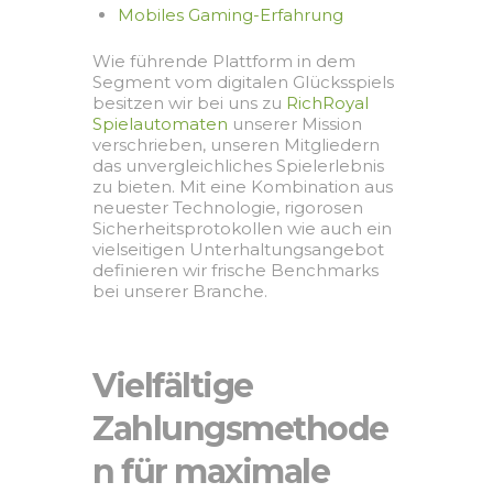
Mobiles Gaming-Erfahrung
Wie führende Plattform in dem
Segment vom digitalen Glücksspiels
besitzen wir bei uns zu
RichRoyal
Spielautomaten
unserer Mission
verschrieben, unseren Mitgliedern
das unvergleichliches Spielerlebnis
zu bieten. Mit eine Kombination aus
neuester Technologie, rigorosen
Sicherheitsprotokollen wie auch ein
vielseitigen Unterhaltungsangebot
definieren wir frische Benchmarks
bei unserer Branche.
Vielfältige
Zahlungsmethode
n für maximale