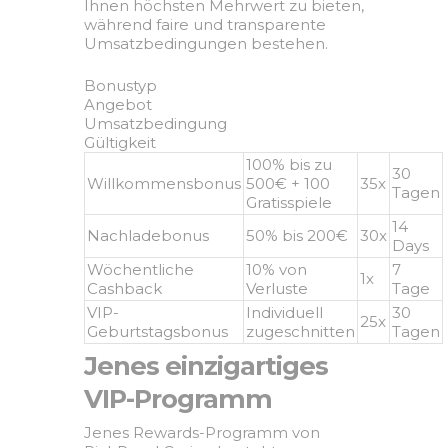
Ihnen höchsten Mehrwert zu bieten,
während faire und transparente
Umsatzbedingungen bestehen.
Bonustyp
Angebot
Umsatzbedingung
Gültigkeit
100% bis zu
30
Willkommensbonus
500€ + 100
35x
Tagen
Gratisspiele
14
Nachladebonus
50% bis 200€
30x
Days
Wöchentliche
10% von
7
1x
Cashback
Verluste
Tage
VIP-
Individuell
30
25x
Geburtstagsbonus
zugeschnitten
Tagen
Jenes einzigartiges
VIP-Programm
Jenes Rewards-Programm von