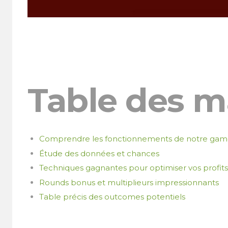
Table des m
Comprendre les fonctionnements de notre gam
Étude des données et chances
Techniques gagnantes pour optimiser vos profits
Rounds bonus et multiplieurs impressionnants
Table précis des outcomes potentiels