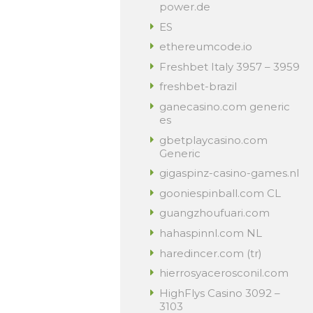
power.de
ES
ethereumcode.io
Freshbet Italy 3957 – 3959
freshbet-brazil
ganecasino.com generic
es
gbetplaycasino.com
Generic
gigaspinz-casino-games.nl
gooniespinball.com CL
guangzhoufuari.com
hahaspinnl.com NL
haredincer.com (tr)
hierrosyacerosconil.com
HighFlys Casino 3092 –
3103