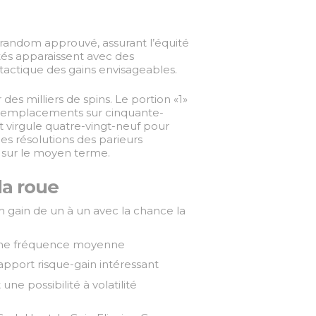
random approuvé, assurant l’équité
és apparaissent avec des
 tactique des gains envisageables.
des milliers de spins. Le portion «1»
ne emplacements sur cinquante-
t virgule quatre-vingt-neuf pour
es résolutions des parieurs
 sur le moyen terme.
la roue
 gain de un à un avec la chance la
t une fréquence moyenne
pport risque-gain intéressant
e possibilité à volatilité