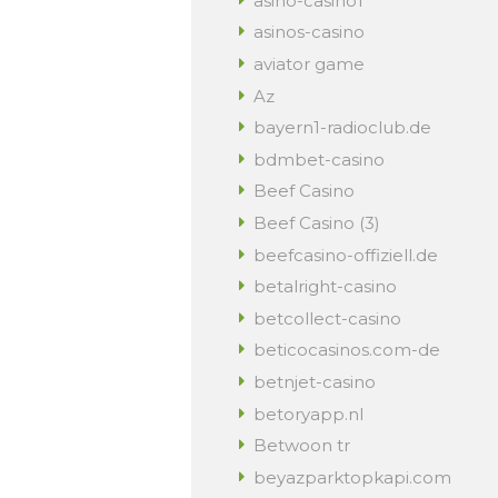
asino-casino1
asinos-casino
aviator game
Az
bayern1-radioclub.de
bdmbet-casino
Beef Casino
Beef Casino (3)
beefcasino-offiziell.de
betalright-casino
betcollect-casino
beticocasinos.com-de
betnjet-casino
betoryapp.nl
Betwoon tr
beyazparktopkapi.com