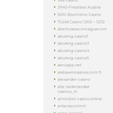
365-casino
3940-Freshbet Austria
5610-Boomzino Casino
7Gold Casino 1200 – 1202
aberturasaconcagua.com
abuking-casino1
abuking-casino3
abuking-casino4
abuking-casino5
aeroapp.net
akibawincasinos.com fr
alexander-casino
alle nederlandse
casinos_nl
amonbet-casino.online
antenas.com.tr