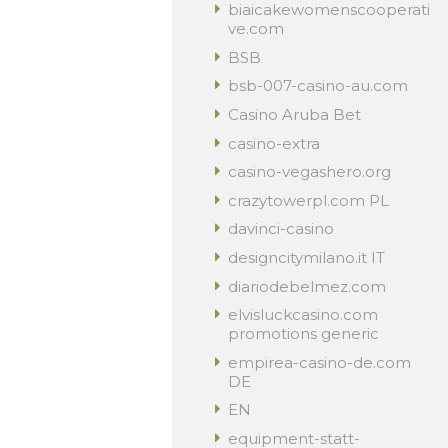
biaicakewomenscooperati
ve.com
BSB
bsb-007-casino-au.com
Casino Aruba Bet
casino-extra
casino-vegashero.org
crazytowerpl.com PL
davinci-casino
designcitymilano.it IT
diariodebelmez.com
elvisluckcasino.com
promotions generic
empirea-casino-de.com
DE
EN
equipment-statt-