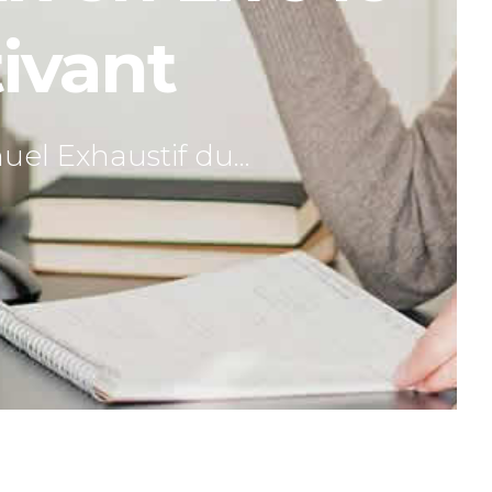
ivant
uel Exhaustif du...