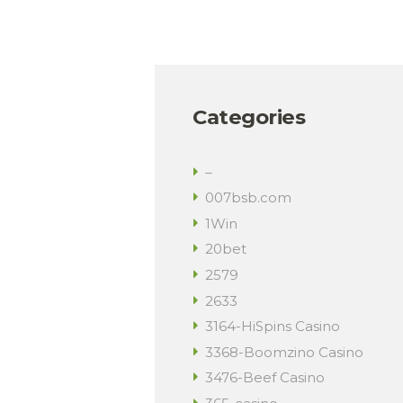
Categories
–
007bsb.com
1Win
20bet
2579
2633
3164-HiSpins Casino
3368-Boomzino Casino
3476-Beef Casino