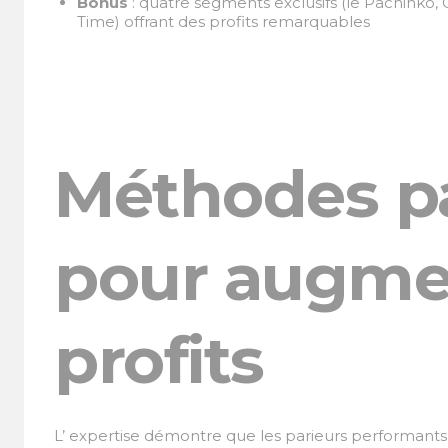
Bonus
: quatre segments exclusifs (le Pachinko, C
Time) offrant des profits remarquables
Méthodes p
pour augme
profits
L’ expertise démontre que les parieurs performants