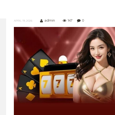
admin
147
0
APRIL 19, 2026