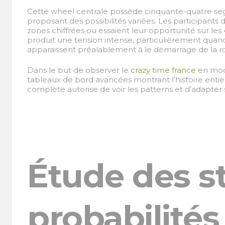
Cette wheel centrale possède cinquante-quatre seg
proposant des possibilités variées. Les participants 
zones chiffrées ou essaient leur opportunité sur les
produit une tension intense, particulièrement quand 
apparaissent préalablement à le démarrage de la ro
Dans le but de observer le
crazy time france
en mode
tableaux de bord avancées montrant l’histoire entier 
complète autorise de voir les patterns et d’adapter 
Étude des st
probabilités