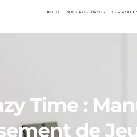
INICIO
NUESTROS CURSOS
CURSO INTEN
azy Time : Man
sement de Jeu