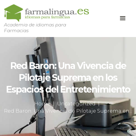
Academia de idiomas para
Farmacias
Red Baron: Una Vivencia de
Pilotaje Suprema en los
Espacios del Entretenimiento
Home
Uncategorized
Red Baron: Una Vivencia de Pilotaje Suprema en...