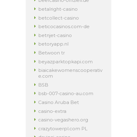
beefcasino-offiziell.de
betalright-casino
betcollect-casino
beticocasinos.com-de
betnjet-casino
betoryapp.nl
Betwoon tr
beyazparktopkapi.com
biaicakewomenscooperativ
e.com
BSB
bsb-007-casino-au.com
Casino Aruba Bet
casino-extra
casino-vegashero.org
crazytowerpl.com PL