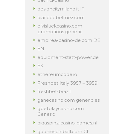
davinci-casino
designcitymilano.it IT
diariodebelmez.com
elvisluckcasino.com
promotions generic
empirea-casino-de.com DE
EN
equipment-statt-power.de
ES
ethereumcode.io
Freshbet Italy 3957 – 3959
freshbet-brazil
ganecasino.com generic es
gbetplaycasino.com
Generic
gigaspinz-casino-games.nl
gooniespinball.com CL