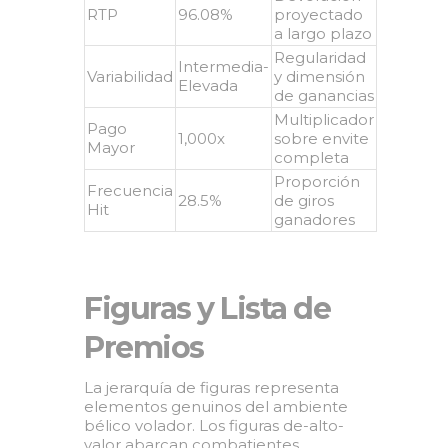
RTP
96.08%
proyectado
a largo plazo
Regularidad
Intermedia-
Variabilidad
y dimensión
Elevada
de ganancias
Multiplicador
Pago
1,000x
sobre envite
Mayor
completa
Proporción
Frecuencia
28.5%
de giros
Hit
ganadores
Figuras y Lista de
Premios
La jerarquía de figuras representa
elementos genuinos del ambiente
bélico volador. Los figuras de-alto-
valor abarcan combatientes