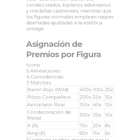
condecorados, biplanos adversarios
y medallas castrenses, mientras que
los figuras normales emplean naipes
diseñadas ajustadas a la estética
vintage.
Asignación de
Premios por Figura
Icono
5 Alineaciones
4 Coincidencias
3 Matches
Barón Rojo (Wild)
400x
100x
25x
Piloto Compañero
200x
50x
15x
Aeroplano Rival
150x
40x
12x
Condecoración de
100x
30x
10x
Metal
A (A)
75x
20x
8x
King (K)
60x
15x
6x
El símbolo scatter, mostrado por la