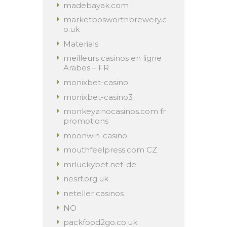
madebayak.com
marketbosworthbrewery.c
o.uk
Materials
meilleurs casinos en ligne
Arabes – FR
monixbet-casino
monixbet-casino3
monkeyzinocasinos.com fr
promotions
moonwin-casino
mouthfeelpress.com CZ
mrluckybet.net-de
nesrf.org.uk
neteller casinos
NO
packfood2go.co.uk