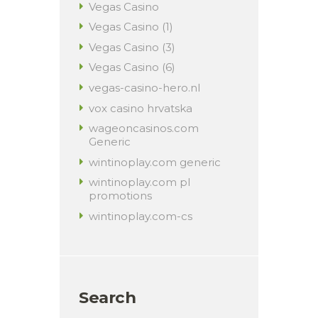
Vegas Casino
Vegas Casino (1)
Vegas Casino (3)
Vegas Casino (6)
vegas-casino-hero.nl
vox casino hrvatska
wageoncasinos.com
Generic
wintinoplay.com generic
wintinoplay.com pl
promotions
wintinoplay.com-cs
Search