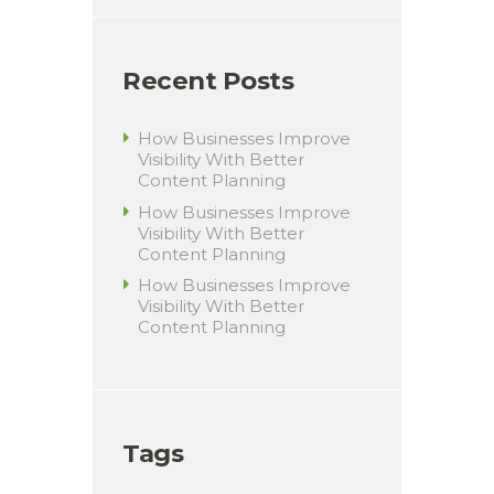
Recent Posts
How Businesses Improve
Visibility With Better
Content Planning
How Businesses Improve
Visibility With Better
Content Planning
How Businesses Improve
Visibility With Better
Content Planning
Tags