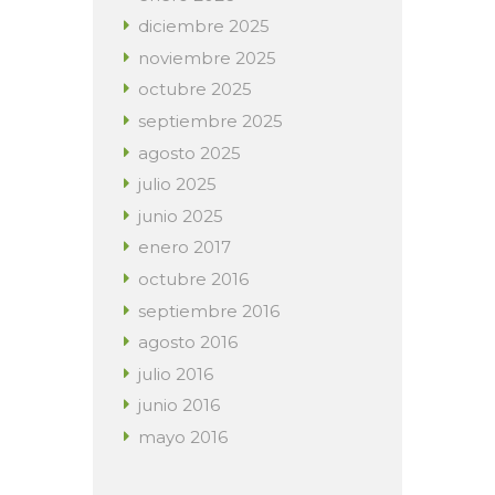
diciembre
2025
noviembre
2025
octubre
2025
septiembre
2025
agosto
2025
julio
2025
junio
2025
enero
2017
octubre
2016
septiembre
2016
agosto
2016
julio
2016
junio
2016
mayo
2016