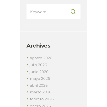
Archives
agosto
2026
julio
2026
junio
2026
mayo
2026
abril
2026
marzo
2026
febrero
2026
enero
2026