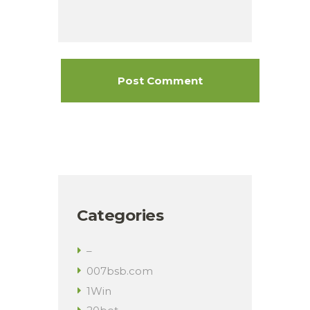
Categories
–
007bsb.com
1Win