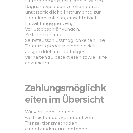
Unternehmensphilosophie. Wir im
Ragnaro Spielbank stellen bereit
unterschiedliche Instrumente zur
Eigenkontrolle an, einschließlich
Einzahlungsgrenzen,
Verlustbeschränkungen,
Zeitgrenzen und
Selbstausschlussmöglichkeiten. Die
Teammitglieder bleiben gezielt
ausgebildet, um auffälliges
Verhalten zu detektieren sowie Hilfe
anzubieten.
Zahlungsmöglichk
eiten im Übersicht
Wir verfügen über ein
weitreichendes Sortiment von
Transaktionsmethoden
eingebunden, um jeglichen