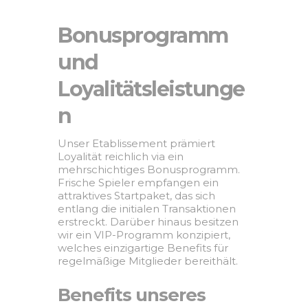
Bonusprogramm
und
Loyalitätsleistunge
n
Unser Etablissement prämiert
Loyalität reichlich via ein
mehrschichtiges Bonusprogramm.
Frische Spieler empfangen ein
attraktives Startpaket, das sich
entlang die initialen Transaktionen
erstreckt. Darüber hinaus besitzen
wir ein VIP-Programm konzipiert,
welches einzigartige Benefits für
regelmäßige Mitglieder bereithält.
Benefits unseres