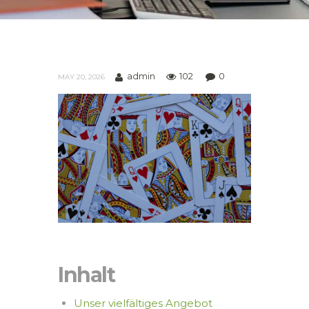
admin
102
0
MAY 20, 2026
Inhalt
Unser vielfältiges Angebot