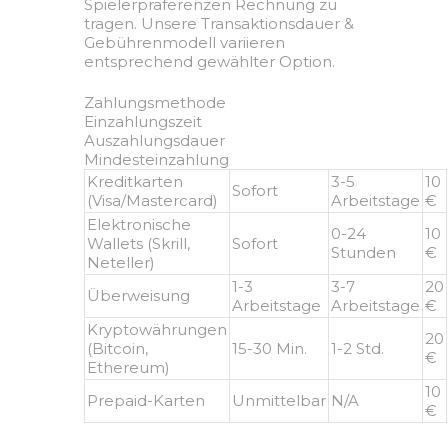
Spielerpräferenzen Rechnung zu
tragen. Unsere Transaktionsdauer &
Gebührenmodell variieren
entsprechend gewählter Option.
Zahlungsmethode
Einzahlungszeit
Auszahlungsdauer
Mindesteinzahlung
Kreditkarten
3-5
10
Sofort
(Visa/Mastercard)
Arbeitstage
€
Elektronische
0-24
10
Wallets (Skrill,
Sofort
Stunden
€
Neteller)
1-3
3-7
20
Überweisung
Arbeitstage
Arbeitstage
€
Kryptowährungen
20
(Bitcoin,
15-30 Min.
1-2 Std.
€
Ethereum)
10
Prepaid-Karten
Unmittelbar
N/A
€