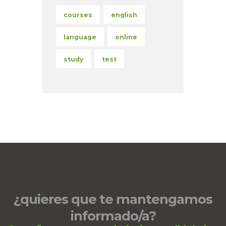
courses
english
language
online
study
test
¿quieres que te mantengamos
informado/a?