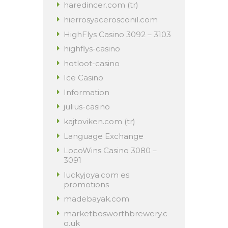
haredincer.com (tr)
hierrosyacerosconil.com
HighFlys Casino 3092 – 3103
highflys-casino
hotloot-casino
Ice Casino
Information
julius-casino
kajtoviken.com (tr)
Language Exchange
LocoWins Casino 3080 –
3091
luckyjoya.com es
promotions
madebayak.com
marketbosworthbrewery.c
o.uk