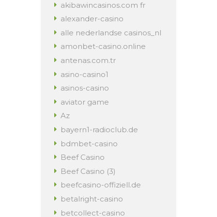
akibawincasinos.com fr
alexander-casino
alle nederlandse casinos_nl
amonbet-casino.online
antenas.com.tr
asino-casino1
asinos-casino
aviator game
Az
bayern1-radioclub.de
bdmbet-casino
Beef Casino
Beef Casino (3)
beefcasino-offiziell.de
betalright-casino
betcollect-casino