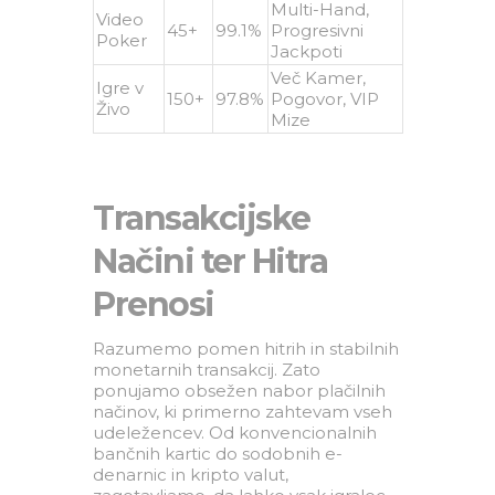
Multi-Hand,
Video
45+
99.1%
Progresivni
Poker
Jackpoti
Več Kamer,
Igre v
150+
97.8%
Pogovor, VIP
Živo
Mize
Transakcijske
Načini ter Hitra
Prenosi
Razumemo pomen hitrih in stabilnih
monetarnih transakcij. Zato
ponujamo obsežen nabor plačilnih
načinov, ki primerno zahtevam vseh
udeležencev. Od konvencionalnih
bančnih kartic do sodobnih e-
denarnic in kripto valut,