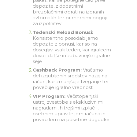
paket, kar se potegne čez prve
depozite, z dodatnimi
brezplačnimi obrati na izbranih
avtomatih ter primernimi pogoji
za izpolnitev
Tedenski Reload Bonusi:
Konsistentno posodabljamo
depozite z bonusi, kar so na
dosegljivi vsak teden, kar igralcem
dovoli daljše in zabavnejše igralne
seje
Cashback Program:
Vračamo
del izgubljenih sredstev nazaj na
račun, kar zmanjšuje tveganje ter
povečuje igralno vrednost
VIP Program:
Večstopenjski
ustroj zvestobe s ekskluzivnimi
nagradami, hitrejšimi izplačili,
osebnim upraviteljem računa in
povabilom na posebne dogodke