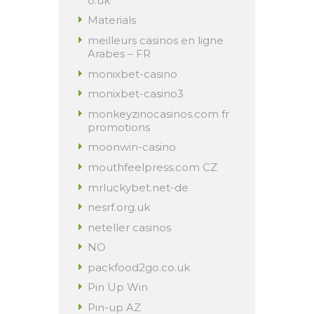
o.uk
Materials
meilleurs casinos en ligne
Arabes – FR
monixbet-casino
monixbet-casino3
monkeyzinocasinos.com fr
promotions
moonwin-casino
mouthfeelpress.com CZ
mrluckybet.net-de
nesrf.org.uk
neteller casinos
NO
packfood2go.co.uk
Pin Up Win
Pin-up AZ