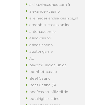
akibawincasinos.com fr
alexander-casino
alle nederlandse casinos_nl
amonbet-casino.online
antenas.com.tr
asino-casino1
asinos-casino
aviator game
Az
bayern1-radioclub.de
bdmbet-casino
Beef Casino
Beef Casino (3)
beefcasino-offiziell.de
betalright-casino