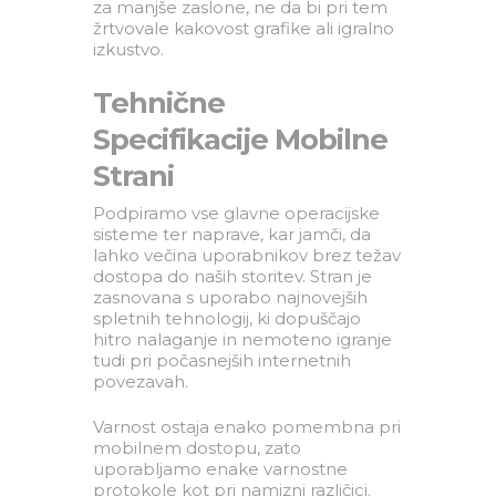
za manjše zaslone, ne da bi pri tem
žrtvovale kakovost grafike ali igralno
izkustvo.
Tehnične
Specifikacije Mobilne
Strani
Podpiramo vse glavne operacijske
sisteme ter naprave, kar jamči, da
lahko večina uporabnikov brez težav
dostopa do naših storitev. Stran je
zasnovana s uporabo najnovejših
spletnih tehnologij, ki dopuščajo
hitro nalaganje in nemoteno igranje
tudi pri počasnejših internetnih
povezavah.
Varnost ostaja enako pomembna pri
mobilnem dostopu, zato
uporabljamo enake varnostne
protokole kot pri namizni različici.