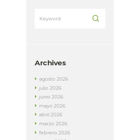
Archives
agosto
2026
julio
2026
junio
2026
mayo
2026
abril
2026
marzo
2026
febrero
2026