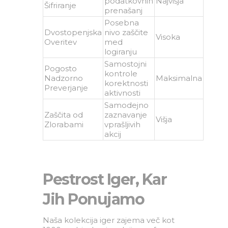
podatkovnih
Najvišja
Šifriranje
prenašanj
Posebna
Dvostopenjska
nivo zaščite
Visoka
Overitev
med
logiranju
Samostojni
Pogosto
kontrole
Nadzorno
Maksimalna
korektnosti
Preverjanje
aktivnosti
Samodejno
Zaščita od
zaznavanje
Višja
Zlorabami
vprašljivih
akcij
Pestrost Iger, Kar
Jih Ponujamo
Naša kolekcija iger zajema več kot