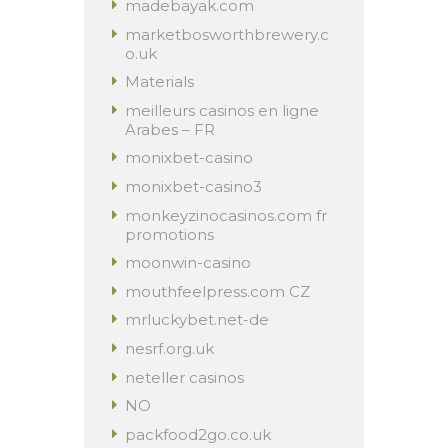
madebayak.com
marketbosworthbrewery.c
o.uk
Materials
meilleurs casinos en ligne
Arabes – FR
monixbet-casino
monixbet-casino3
monkeyzinocasinos.com fr
promotions
moonwin-casino
mouthfeelpress.com CZ
mrluckybet.net-de
nesrf.org.uk
neteller casinos
NO
packfood2go.co.uk