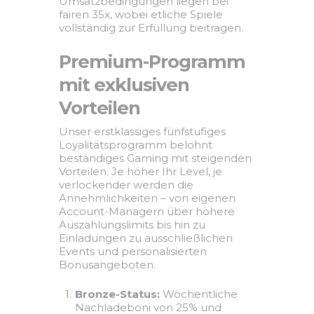
Umsatzbedingungen liegen bei
fairen 35x, wobei etliche Spiele
vollständig zur Erfüllung beitragen.
Premium-Programm
mit exklusiven
Vorteilen
Unser erstklassiges fünfstufiges
Loyalitätsprogramm belohnt
beständiges Gaming mit steigenden
Vorteilen. Je höher Ihr Level, je
verlockender werden die
Annehmlichkeiten – von eigenen
Account-Managern über höhere
Auszahlungslimits bis hin zu
Einladungen zu ausschließlichen
Events und personalisierten
Bonusangeboten.
Bronze-Status:
Wöchentliche
Nachladeboni von 25% und