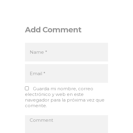
Add Comment
Guarda mi nombre, correo
electrónico y web en este
navegador para la próxima vez que
comente.