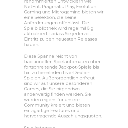
renommierten Entwicklern wie
NetEnt, Pragmatic Play, Evolution
Gaming und Microgaming bieten wir
eine Selektion, die keine
Anforderungen offenlässt. Die
Spielbibliothek wird regelmäßig
aktualisiert, sodass Sie jederzeit
Eintritt zu den neuesten Releases
haben.
Diese Spanne reicht von
traditionellen Spielautomaten über
fortschreitende Jackpot-Spiele bis
hin zu fesselnden Live-Dealer-
Spielen. Außerordentlich erfreut
sind wir auf unsere besonderen
Games, die Sie nirgendwo
anderweitig finden werden. Sie
wurden eigens für unsere
Community kreiert und bieten
einzigartige Features und
hervorragende Auszahlungsquoten.
Spielkategorie