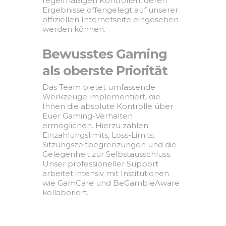
regelmäßigen Kontrollen, deren
Ergebnisse offengelegt auf unserer
offiziellen Internetseite eingesehen
werden können.
Bewusstes Gaming
als oberste Priorität
Das Team bietet umfassende
Werkzeuge implementiert, die
Ihnen die absolute Kontrolle über
Euer Gaming-Verhalten
ermöglichen. Hierzu zählen
Einzahlungslimits, Loss-Limits,
Sitzungszeitbegrenzungen und die
Gelegenheit zur Selbstausschluss.
Unser professioneller Support
arbeitet intensiv mit Institutionen
wie GamCare und BeGambleAware
kollaboriert.