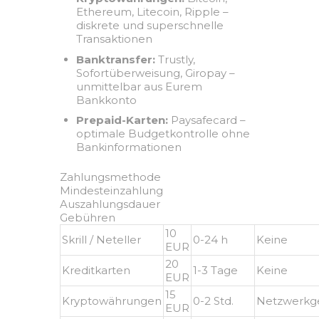
Ethereum, Litecoin, Ripple –
diskrete und superschnelle
Transaktionen
Banktransfer:
Trustly,
Sofortüberweisung, Giropay –
unmittelbar aus Eurem
Bankkonto
Prepaid-Karten:
Paysafecard –
optimale Budgetkontrolle ohne
Bankinformationen
Zahlungsmethode
Mindesteinzahlung
Auszahlungsdauer
Gebühren
10
Skrill / Neteller
0-24 h
Keine
EUR
20
Kreditkarten
1-3 Tage
Keine
EUR
15
Kryptowährungen
0-2 Std.
Netzwerkg
EUR