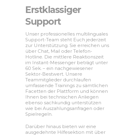
Erstklassiger
Support
Unser professionelles multilinguales
Support-Team steht Euch jederzeit
zur Unterstützung. Sie erreichen uns
über Chat, Mail oder Telefon-
Hotline. Die mittlere Reaktionszeit
im Instant-Messenger beträgt unter
60 Sek. – ein nachgewiesener
Sektor-Bestwert. Unsere
Teammitglieder durchlaufen
umfassende Trainings zu sämtlichen
Facetten der Plattform und können
Ihnen bei technischen Anliegen
ebenso sachkundig unterstützen
wie bei Auszahlungsanfragen oder
Spielregeln.
Darüber hinaus bieten wir eine
ausgedehnte Hilfesektion mit über