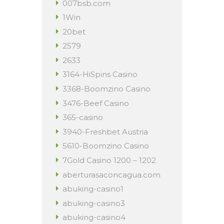
007bsb.com
1Win
20bet
2579
2633
3164-HiSpins Casino
3368-Boomzino Casino
3476-Beef Casino
365-casino
3940-Freshbet Austria
5610-Boomzino Casino
7Gold Casino 1200 – 1202
aberturasaconcagua.com
abuking-casino1
abuking-casino3
abuking-casino4