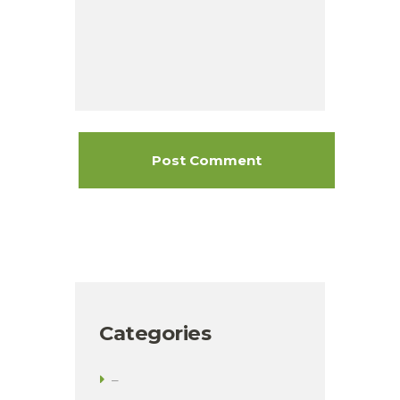
Categories
–