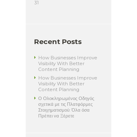
31
Recent Posts
How Businesses Improve
Visibility With Better
Content Planning
How Businesses Improve
Visibility With Better
Content Planning
Ο Ολοκληρωμένος Οδηγός
σχετικά με τις Πλατφόρμες
Στοιχηματισμού: Όλα όσα
Πρέπει να Ξέρετε