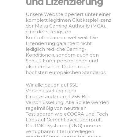
und Lizenzierung
Unsere Website operiert unter einer
komplett legitimen Glücksspiellizenz
der Malta Gaming Authority (MGA),
eine der strengsten
Kontrollinstanzen weltweit. Die
Lizensierung garantiert nicht
lediglich redliche Gaming-
Konditionen, sondern auch den
Schutz Eurer persönlichen und
ökonomischen Daten nach
höchsten europäischen Standards.
Wir alle bauen auf SSL-
Verschlüsselung nach
Finanzstandard mit 256-Bit-
Verschlüsselung. Alle Spiele werden
regelmäßig von neutralen
Testlaboren wie eCOGRA und iTech
Labs auf Gerechtigkeit überprüft.
Die RNG-Systeme (RNG) unserer
verfügbaren Titel unterliegen