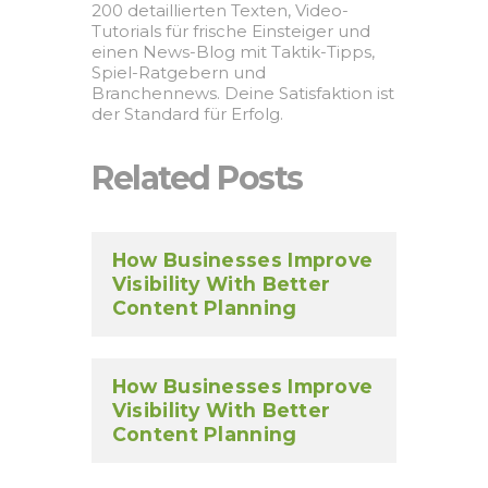
200 detaillierten Texten, Video-
Tutorials für frische Einsteiger und
einen News-Blog mit Taktik-Tipps,
Spiel-Ratgebern und
Branchennews. Deine Satisfaktion ist
der Standard für Erfolg.
Related Posts
How Businesses Improve
Visibility With Better
Content Planning
How Businesses Improve
Visibility With Better
Content Planning