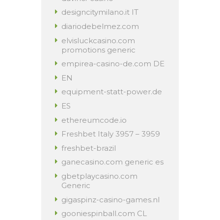
designcitymilano.it IT
diariodebelmez.com
elvisluckcasino.com
promotions generic
empirea-casino-de.com DE
EN
equipment-statt-power.de
ES
ethereumcode.io
Freshbet Italy 3957 – 3959
freshbet-brazil
ganecasino.com generic es
gbetplaycasino.com
Generic
gigaspinz-casino-games.nl
gooniespinball.com CL