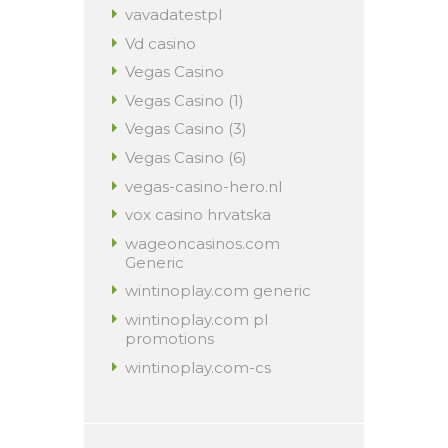
vavadatestpl
Vd casino
Vegas Casino
Vegas Casino (1)
Vegas Casino (3)
Vegas Casino (6)
vegas-casino-hero.nl
vox casino hrvatska
wageoncasinos.com
Generic
wintinoplay.com generic
wintinoplay.com pl
promotions
wintinoplay.com-cs