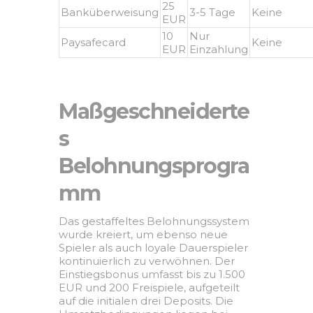
25
Banküberweisung
3-5 Tage
Keine
EUR
10
Nur
Paysafecard
Keine
EUR
Einzahlung
Maßgeschneiderte
s
Belohnungsprogra
mm
Das gestaffeltes Belohnungssystem
wurde kreiert, um ebenso neue
Spieler als auch loyale Dauerspieler
kontinuierlich zu verwöhnen. Der
Einstiegsbonus umfasst bis zu 1.500
EUR und 200 Freispiele, aufgeteilt
auf die initialen drei Deposits. Die