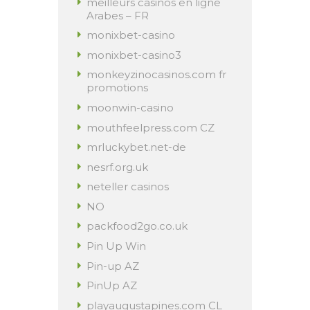
meilleurs casinos en ligne
Arabes – FR
monixbet-casino
monixbet-casino3
monkeyzinocasinos.com fr
promotions
moonwin-casino
mouthfeelpress.com CZ
mrluckybet.net-de
nesrf.org.uk
neteller casinos
NO
packfood2go.co.uk
Pin Up Win
Pin-up AZ
PinUp AZ
playaugustapines.com CL