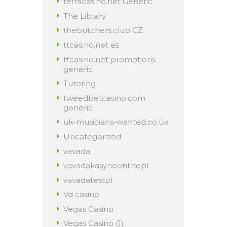
terracasino.net Generic
The Library
thebutchers.club CZ
ttcasino.net es
ttcasino.net promotions
generic
Tutoring
tweedbetcasino.com
generic
uk-musicians-wanted.co.uk
Uncategorized
vavada
vavadakasynoonlinepl
vavadatestpl
Vd casino
Vegas Casino
Vegas Casino (1)