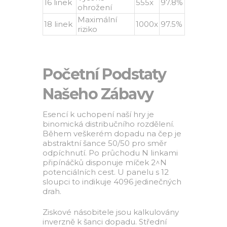
16 linek
555x
97.8%
ohrožení
Maximální
18 linek
1000x
97.5%
riziko
Početní Podstaty
Našeho Zábavy
Esencí k uchopení naší hry je
binomická distribučního rozdělení.
Během veškerém dopadu na čep je
abstraktní šance 50/50 pro směr
odpíchnutí. Po průchodu N linkami
připínáčků disponuje míček 2^N
potenciálních cest. U panelu s 12
sloupci to indikuje 4096 jedinečných
drah.
Ziskové násobitele jsou kalkulovány
inverzně k šanci dopadu. Střední