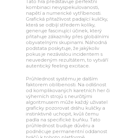
Tato hra představuje perfektní
kombinaci nevyspekulovanosti,
napětí a numerické vytříbenosti.
Grafická přitažlivost padající kuličky,
která se odbíjí středem kolíky,
generuje fascinující účinek, který
přitahuje zákazníky přes globálními
obyvatelnými skupinami. Náhodná
podstata poskytuje, že jakýkoliv
pokus je nezávislou incidentem s
neuvedeným rezultátem, to vytváří
autentický feeling excitace.
Průhlednost systému je dalším
faktorem oblíbenosti. Na odlišnost
od komplikovaných karetních her či
výherních strojů s neurčitými
algoritmusem může každý uživatel
graficky pozorovat dráhu kuličky a
instinktivně uchopit, kvůli čemu
padla na specifické buňku. Tato
průhlednost buduje důvěru a
podněcuje permanentní oddanost
hráčů k tohoto platformě.