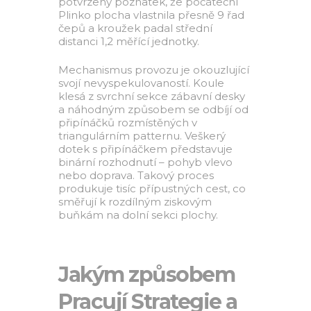
potvrzený poznatek, že počáteční
Plinko plocha vlastnila přesně 9 řad
čepů a kroužek padal střední
distanci 1,2 měřící jednotky.
Mechanismus provozu je okouzlující
svojí nevyspekulovaností. Koule
klesá z svrchní sekce zábavní desky
a náhodným způsobem se odbíjí od
připínáčků rozmístěných v
triangulárním patternu. Veškerý
dotek s připínáčkem představuje
binární rozhodnutí – pohyb vlevo
nebo doprava. Takový proces
produkuje tisíc přípustných cest, co
směřují k rozdílným ziskovým
buňkám na dolní sekci plochy.
Jakým způsobem
Pracují Strategie a