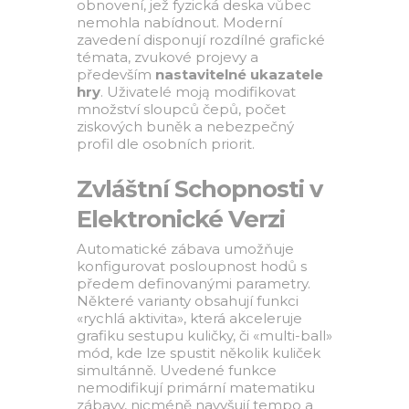
obnovení, jež fyzická deska vůbec
nemohla nabídnout. Moderní
zavedení disponují rozdílné grafické
témata, zvukové projevy a
především
nastavitelné ukazatele
hry
. Uživatelé moją modifikovat
množství sloupců čepů, počet
ziskových buněk a nebezpečný
profil dle osobních priorit.
Zvláštní Schopnosti v
Elektronické Verzi
Automatické zábava umožňuje
konfigurovat posloupnost hodů s
předem definovanými parametry.
Některé varianty obsahují funkci
«rychlá aktivita», která akceleruje
grafiku sestupu kuličky, či «multi-ball»
mód, kde lze spustit několik kuliček
simultánně. Uvedené funkce
nemodifikují primární matematiku
zábavy, nicméně navyšují tempo a