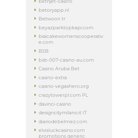
betnjet-casino
betoryapp.nl
Betwoon tr
beyazparktopkapi.com
biaicakewomenscooperativ
e.com
BSB
bsb-007-casino-au.com
Casino Aruba Bet
casino-extra
casino-vegashero.org
crazytowerpl.com PL
davinci-casino
designcitymilano.it IT
diariodebelmez.com
elvisluckcasino.com
promotions generic