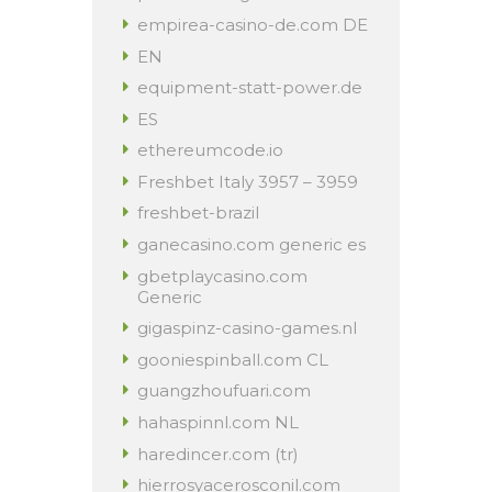
empirea-casino-de.com DE
EN
equipment-statt-power.de
ES
ethereumcode.io
Freshbet Italy 3957 – 3959
freshbet-brazil
ganecasino.com generic es
gbetplaycasino.com
Generic
gigaspinz-casino-games.nl
gooniespinball.com CL
guangzhoufuari.com
hahaspinnl.com NL
haredincer.com (tr)
hierrosyacerosconil.com