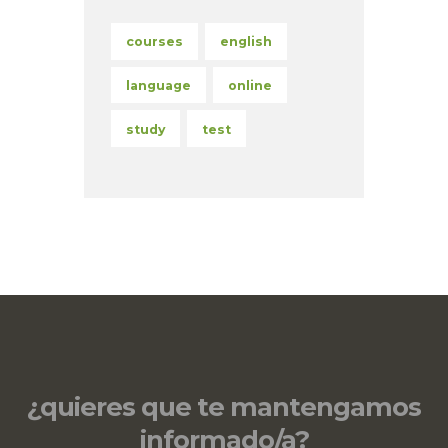
courses
english
language
online
study
test
¿quieres que te mantengamos
informado/a?