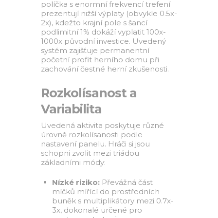
políčka s enormní frekvencí trefení
prezentují nižší výplaty (obvykle 0.5x-
2x), kdežto krajní pole s šancí
podlimitní 1% dokáží vyplatit 100x-
1000x původní investice. Uvedený
systém zajišťuje permanentní
početní profit herního domu při
zachování čestné herní zkušenosti.
Rozkolísanost a
Variabilita
Uvedená aktivita poskytuje různé
úrovně rozkolísanosti podle
nastavení panelu. Hráči si jsou
schopni zvolit mezi triádou
základními módy:
Nízké riziko:
Převážná část
míčků mířící do prostředních
buněk s multiplikátory mezi 0.7x-
3x, dokonalé určené pro