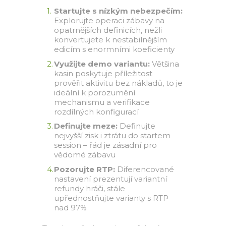
Startujte s nízkým nebezpečím:
Explorujte operaci zábavy na
opatrnějších definicích, nežli
konvertujete k nestabilnějším
edicím s enormními koeficienty
Využijte demo variantu:
Většina
kasin poskytuje příležitost
prověřit aktivitu bez nákladů, to je
ideální k porozumění
mechanismu a verifikace
rozdílných konfigurací
Definujte meze:
Definujte
nejvyšší zisk i ztrátu do startem
session – řád je zásadní pro
vědomé zábavu
Pozorujte RTP:
Diferencované
nastavení prezentují variantní
refundy hráči, stále
upřednostňujte varianty s RTP
nad 97%