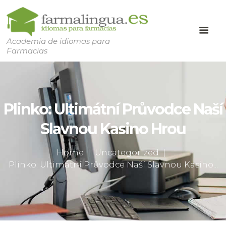
Academia de idiomas para
Farmacias
Plinko: Ultimátní Průvodce Naší
Slavnou Kasino Hrou
Home
Uncategorized
Plinko: Ultimátní Průvodce Naší Slavnou Kasino...