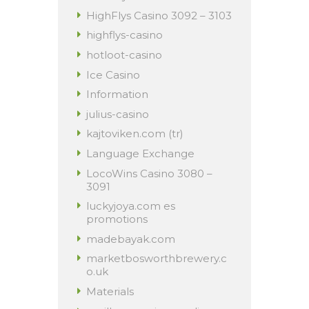
HighFlys Casino 3092 – 3103
highflys-casino
hotloot-casino
Ice Casino
Information
julius-casino
kajtoviken.com (tr)
Language Exchange
LocoWins Casino 3080 –
3091
luckyjoya.com es
promotions
madebayak.com
marketbosworthbrewery.c
o.uk
Materials