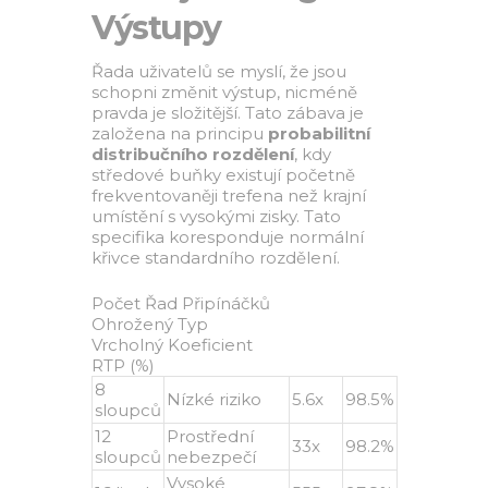
Výstupy
Řada uživatelů se myslí, že jsou
schopni změnit výstup, nicméně
pravda je složitější. Tato zábava je
založena na principu
probabilitní
distribučního rozdělení
, kdy
středové buňky existují početně
frekventovaněji trefena než krajní
umístění s vysokými zisky. Tato
specifika koresponduje normální
křivce standardního rozdělení.
Počet Řad Připínáčků
Ohrožený Typ
Vrcholný Koeficient
RTP (%)
8
Nízké riziko
5.6x
98.5%
sloupců
12
Prostřední
33x
98.2%
sloupců
nebezpečí
Vysoké