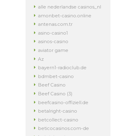
alle nederlandse casinos_nl
amonbet-casino.online
antenas.com.tr
asino-casino1
asinos-casino
aviator game
Az
bayern1-radioclub.de
bdmbet-casino
Beef Casino
Beef Casino (3)
beefcasino-offiziell.de
betalright-casino
betcollect-casino
beticocasinos.com-de