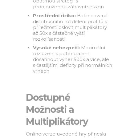
opatrnou strategii s
prodlouženou zábavní session
Prostřední riziko:
Balancovaná
distribučního rozdělení profitů s
příležitostí oslovit multiplikátory
až 50x s částečně vyšší
rozkolísanosti
Vysoké nebezpečí:
Maximální
rozložení s potenciálem
dosáhnout výher 500x a více, ale
s častějšími deficity při normálních
vrhech
Dostupné
Možnosti a
Multiplikátory
Online verze uvedené hry přinesla