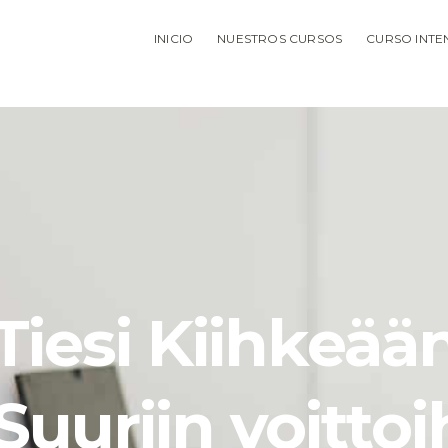
INICIO
NUESTROS CURSOS
CURSO INTEN
Tiesi Kiihkeä
 Suuriin voittoi