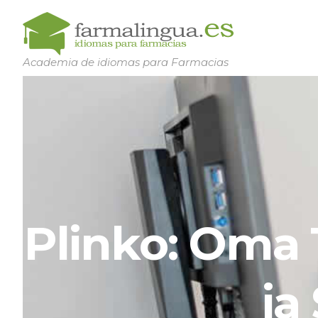
Academia de idiomas para Farmacias
Plinko: Oma 
ja