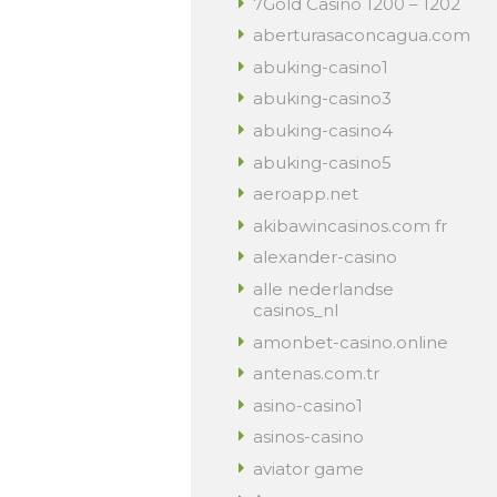
7Gold Casino 1200 – 1202
aberturasaconcagua.com
abuking-casino1
abuking-casino3
abuking-casino4
abuking-casino5
aeroapp.net
akibawincasinos.com fr
alexander-casino
alle nederlandse
casinos_nl
amonbet-casino.online
antenas.com.tr
asino-casino1
asinos-casino
aviator game