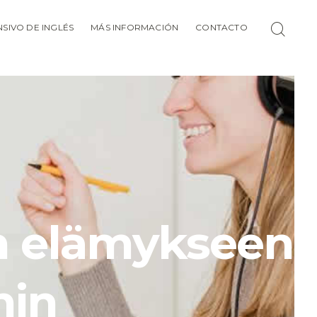
SIVO DE INGLÉS
MÁS INFORMACIÓN
CONTACTO
än elämykseen
hin