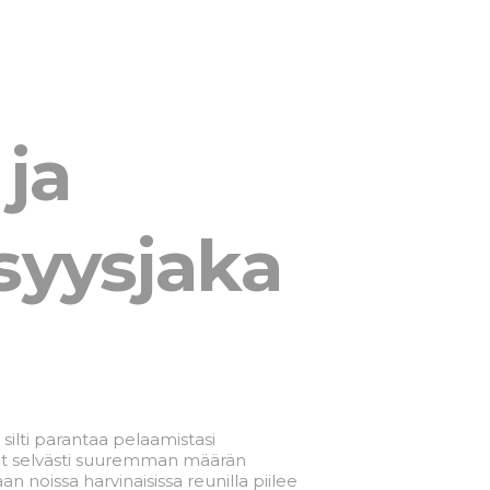
 ja
syysjaka
silti parantaa pelaamistasi
ät selvästi suuremman määrän
noissa harvinaisissa reunilla piilee