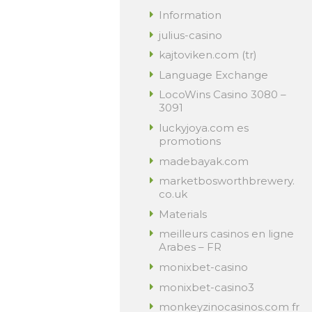
Information
julius-casino
kajtoviken.com (tr)
Language Exchange
LocoWins Casino 3080 –
3091
luckyjoya.com es
promotions
madebayak.com
marketbosworthbrewery.
co.uk
Materials
meilleurs casinos en ligne
Arabes – FR
monixbet-casino
monixbet-casino3
monkeyzinocasinos.com fr