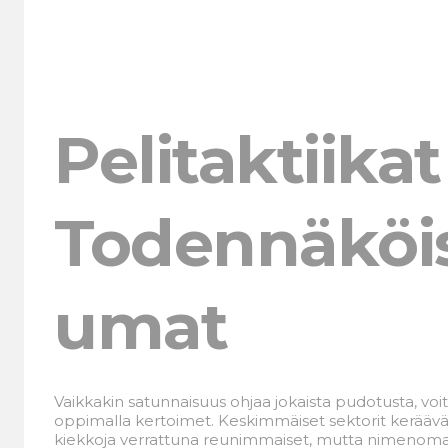
Pelitaktiikat
Todennäköi
umat
Vaikkakin satunnaisuus ohjaa jokaista pudotusta, voit 
oppimalla kertoimet. Keskimmäiset sektorit kerääv
kiekkoja verrattuna reunimmaiset, mutta nimenomaan 