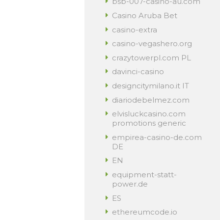
bsb-007-casino-au.com
Casino Aruba Bet
casino-extra
casino-vegashero.org
crazytowerpl.com PL
davinci-casino
designcitymilano.it IT
diariodebelmez.com
elvisluckcasino.com
promotions generic
empirea-casino-de.com
DE
EN
equipment-statt-
power.de
ES
ethereumcode.io