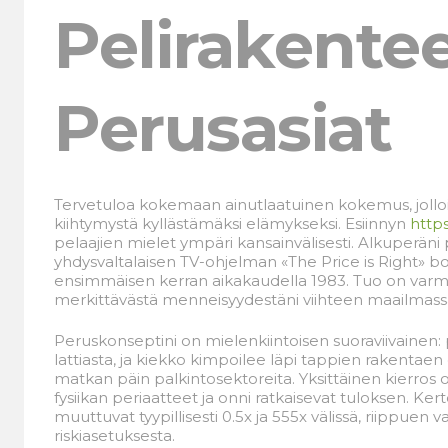
Pelirakente
Perusasiat
Tervetuloa kokemaan ainutlaatuinen kokemus, jolloi
kiihtymystä kyllästämäksi elämykseksi. Esiinnyn
https
pelaajien mielet ympäri kansainvälisesti. Alkuperäni
yhdysvaltalaisen TV-ohjelman «The Price is Right» bo
ensimmäisen kerran aikakaudella 1983. Tuo on varm
merkittävästä menneisyydestäni viihteen maailmass
Peruskonseptini on mielenkiintoisen suoraviivainen: 
lattiasta, ja kiekko kimpoilee läpi tappien rakent
matkan päin palkintosektoreita. Yksittäinen kierros
fysiikan periaatteet ja onni ratkaisevat tuloksen. Ke
muuttuvat tyypillisesti 0.5x ja 555x välissä, riippuen v
riskiasetuksesta.