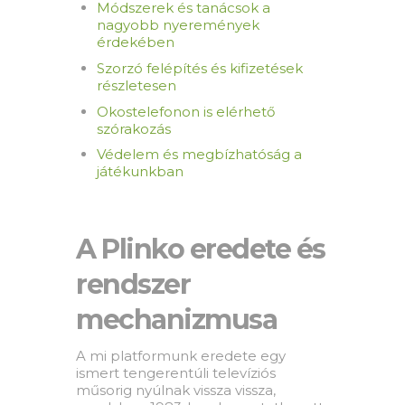
Módszerek és tanácsok a
nagyobb nyeremények
érdekében
Szorzó felépítés és kifizetések
részletesen
Okostelefonon is elérhető
szórakozás
Védelem és megbízhatóság a
játékunkban
A Plinko eredete és
rendszer
mechanizmusa
A mi platformunk eredete egy
ismert tengerentúli televíziós
műsorig nyúlnak vissza vissza,