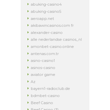
abuking-casino4
abuking-casino5
aeroapp.net
akibawincasinos.com fr
alexander-casino
alle nederlandse casinos_nl
amonbet-casino.online
antenas.com.tr
asino-casino1
asinos-casino
aviator game
Az
bayern1-radioclub.de
bdmbet-casino
Beef Casino
Beef Casino (3)