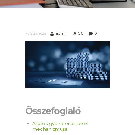
admin
96
0
MAY 29, 2026
Összefoglaló
A játék gyökerei és játék
mechanizmusa