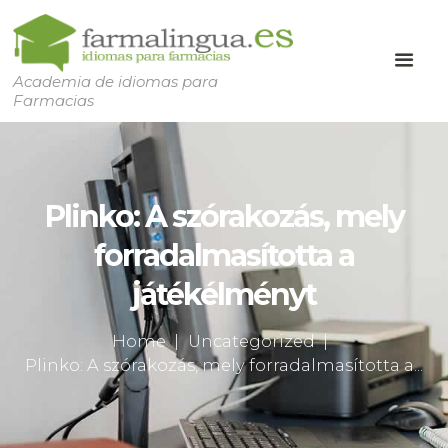
Academia de idiomas para
Farmacias
Plinko: A szórakozás, mely
forradalmasította a
játékélményt
Home
Uncategorized
Plinko: A szórakozás, mely forradalmasította a...