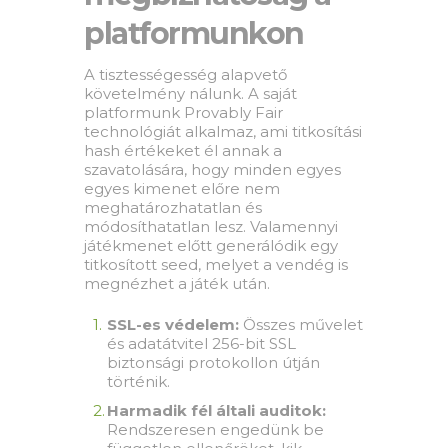
platformunkon
A tisztességesség alapvető
követelmény nálunk. A saját
platformunk Provably Fair
technológiát alkalmaz, ami titkosítási
hash értékeket él annak a
szavatolására, hogy minden egyes
egyes kimenet előre nem
meghatározhatatlan és
módosíthatatlan lesz. Valamennyi
játékmenet előtt generálódik egy
titkosított seed, melyet a vendég is
megnézhet a játék után.
SSL-es védelem:
Összes művelet
és adatátvitel 256-bit SSL
biztonsági protokollon útján
történik.
Harmadik fél általi auditok:
Rendszeresen engedünk be