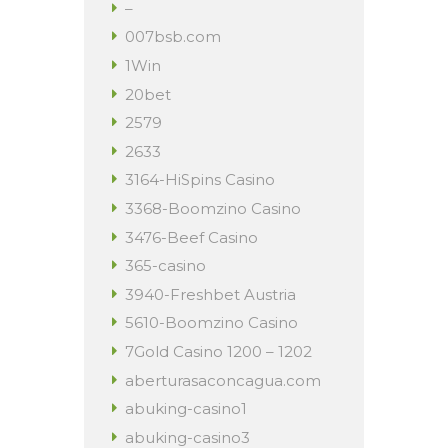
–
007bsb.com
1Win
20bet
2579
2633
3164-HiSpins Casino
3368-Boomzino Casino
3476-Beef Casino
365-casino
3940-Freshbet Austria
5610-Boomzino Casino
7Gold Casino 1200 – 1202
aberturasaconcagua.com
abuking-casino1
abuking-casino3