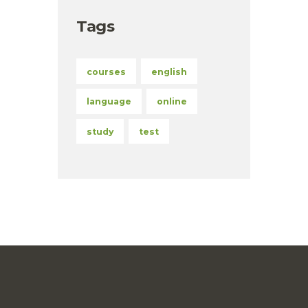
Tags
courses
english
language
online
study
test