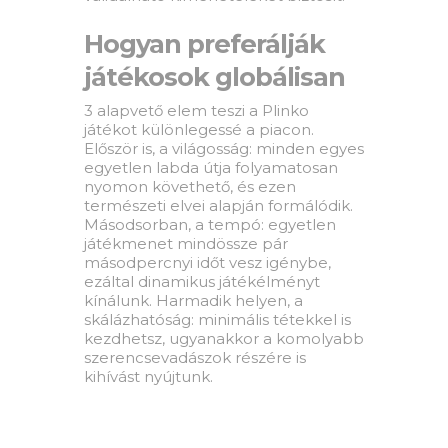
Hogyan preferálják
játékosok globálisan
3 alapvető elem teszi a Plinko
játékot különlegessé a piacon.
Először is, a világosság: minden egyes
egyetlen labda útja folyamatosan
nyomon követhető, és ezen
természeti elvei alapján formálódik.
Másodsorban, a tempó: egyetlen
játékmenet mindössze pár
másodpercnyi időt vesz igénybe,
ezáltal dinamikus játékélményt
kínálunk. Harmadik helyen, a
skálázhatóság: minimális tétekkel is
kezdhetsz, ugyanakkor a komolyabb
szerencsevadászok részére is
kihívást nyújtunk.