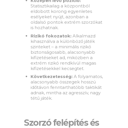
Középen lévő pozíció:
Statisztikailag a központból
eldobott korong egyenletes
esélyeket nyújt, azonban a
oldalsó pontok extrém szorzókat
is hozhatnak.
Rizikó fokozatok:
Alkalmazd
kihasználva a különböző játék
szinteket – a minimális rizikó
biztonságosabb, alacsonyabb
kifizetéseket ad, miközben a
extrém rizikó rendkívül magas
kifizetésekkel kecsegtet.
Következetesség:
A folyamatos,
alacsonyabb összegek hosszú
időtávon fenntarthatóbb taktikát
adnak, mintha az agresszív, nagy
tétű játék.
Szorzó felépítés és