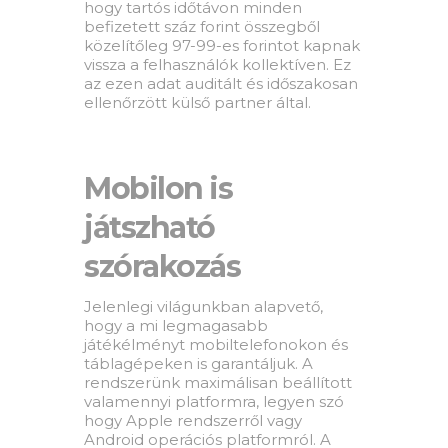
hogy tartós időtávon minden
befizetett száz forint összegből
közelítőleg 97-99-es forintot kapnak
vissza a felhasználók kollektíven. Ez
az ezen adat auditált és időszakosan
ellenőrzött külső partner által.
Mobilon is
játszható
szórakozás
Jelenlegi világunkban alapvető,
hogy a mi legmagasabb
játékélményt mobiltelefonokon és
táblagépeken is garantáljuk. A
rendszerünk maximálisan beállított
valamennyi platformra, legyen szó
hogy Apple rendszerről vagy
Android operációs platformról. A