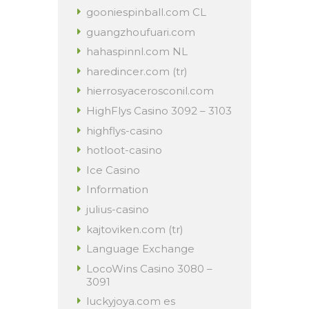
gooniespinball.com CL
guangzhoufuari.com
hahaspinnl.com NL
haredincer.com (tr)
hierrosyacerosconil.com
HighFlys Casino 3092 – 3103
highflys-casino
hotloot-casino
Ice Casino
Information
julius-casino
kajtoviken.com (tr)
Language Exchange
LocoWins Casino 3080 –
3091
luckyjoya.com es