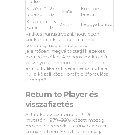
szélső
Középső-
2x –
Közepes
15,6%
oldalsó
3x
feletti
Központi
0,5-
34,4%
Leggyakoribb
zóna
1x
Kritikus hangsúlyozni, hogy ezen
kockázati fokozatok – minimális,
közepes, magas kockázatú –
jelentősen megváltoztatják ezeket
ezen szorzókat. A magas kockázatú
veszélyű üzemmódban akár 1000x-
es multiplikátort is elérhetsz, noha a
nulla közeli közeli profit előfordulása
is megnő.
Return to Player és
visszafizetés
A Játékos-visszatérítés (RTP)
mutatónk 97%-99% között mozog
mozog, ez rendkívül előnyös a piaci
környezetben. Ez azt az bizonyítja,