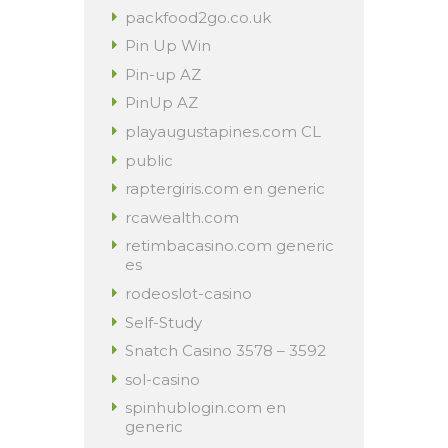
packfood2go.co.uk
Pin Up Win
Pin-up AZ
PinUp AZ
playaugustapines.com CL
public
raptergiris.com en generic
rcawealth.com
retimbacasino.com generic
es
rodeoslot-casino
Self-Study
Snatch Casino 3578 – 3592
sol-casino
spinhublogin.com en
generic