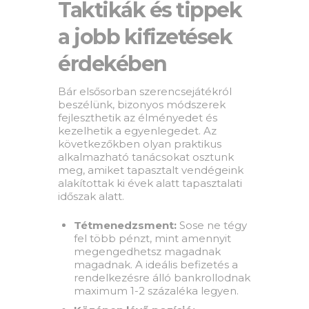
Taktikák és tippek
a jobb kifizetések
érdekében
Bár elsősorban szerencsejátékról
beszélünk, bizonyos módszerek
fejleszthetik az élményedet és
kezelhetik a egyenlegedet. Az
következőkben olyan praktikus
alkalmazható tanácsokat osztunk
meg, amiket tapasztalt vendégeink
alakítottak ki évek alatt tapasztalati
időszak alatt.
Tétmenedzsment:
Sose ne tégy
fel több pénzt, mint amennyit
megengedhetsz magadnak
magadnak. A ideális befizetés a
rendelkezésre álló bankrollodnak
maximum 1-2 százaléka legyen.