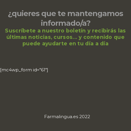
¿quieres que te mantengamos
informado/a?
Suscríbete a nuestro boletín y recibirás las
últimas noticias, cursos... y contenido que
puede ayudarte en tu día a día
[mc4wp_form id="61"]
Farmalingua.es 2022