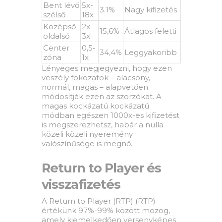
Bent lévő
5x-
3.1%
Nagy kifizetés
szélső
18x
Középső-
2x –
15,6%
Átlagos feletti
oldalsó
3x
Center
0,5-
34,4%
Leggyakoribb
zóna
1x
Lényeges megjegyezni, hogy ezen
veszély fokozatok – alacsony,
normál, magas – alapvetően
módosítják ezen az szorzókat. A
magas kockázatú kockázatú
módban egészen 1000x-es kifizetést
is megszerezhetsz, habár a nulla
közeli közeli nyeremény
valószínűsége is megnő.
Return to Player és
visszafizetés
A Return to Player (RTP) (RTP)
értékünk 97%-99% között mozog,
amely kiemelkedően versenyképes