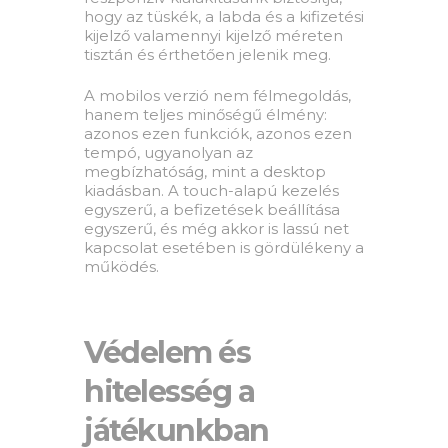
hogy az tüskék, a labda és a kifizetési
kijelző valamennyi kijelző méreten
tisztán és érthetően jelenik meg.
A mobilos verzió nem félmegoldás,
hanem teljes minőségű élmény:
azonos ezen funkciók, azonos ezen
tempó, ugyanolyan az
megbízhatóság, mint a desktop
kiadásban. A touch-alapú kezelés
egyszerű, a befizetések beállítása
egyszerű, és még akkor is lassú net
kapcsolat esetében is gördülékeny a
működés.
Védelem és
hitelesség a
játékunkban