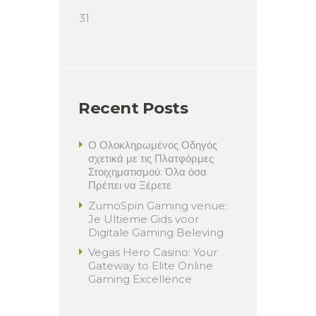
31
Recent Posts
Ο Ολοκληρωμένος Οδηγός
σχετικά με τις Πλατφόρμες
Στοιχηματισμού: Όλα όσα
Πρέπει να Ξέρετε
ZumoSpin Gaming venue:
Je Ultieme Gids voor
Digitale Gaming Beleving
Vegas Hero Casino: Your
Gateway to Elite Online
Gaming Excellence