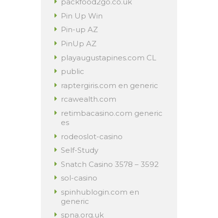
packfood2go.co.uk
Pin Up Win
Pin-up AZ
PinUp AZ
playaugustapines.com CL
public
raptergiris.com en generic
rcawealth.com
retimbacasino.com generic
es
rodeoslot-casino
Self-Study
Snatch Casino 3578 – 3592
sol-casino
spinhublogin.com en
generic
spna.org.uk