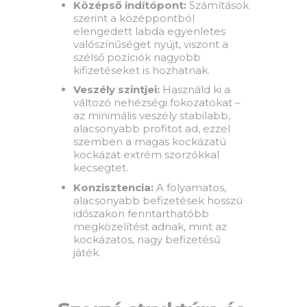
Középső indítópont:
Számítások
szerint a középpontból
elengedett labda egyenletes
valószínűséget nyújt, viszont a
szélső pozíciók nagyobb
kifizetéseket is hozhatnak.
Veszély szintjei:
Használd ki a
változó nehézségi fokozatokat –
az minimális veszély stabilabb,
alacsonyabb profitot ad, ezzel
szemben a magas kockázatú
kockázat extrém szorzókkal
kecsegtet.
Konzisztencia:
A folyamatos,
alacsonyabb befizetések hosszú
időszakon fenntarthatóbb
megközelítést adnak, mint az
kockázatos, nagy befizetésű
játék.