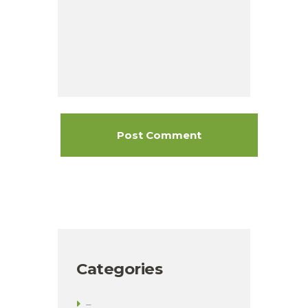
Categories
–