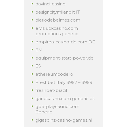
davinci-casino
designcitymilano.it IT
diariodebelmez.com
elvisluckcasino.com
promotions generic
empirea-casino-de.com DE
EN
equipment-statt-power.de
ES
ethereumcode.io
Freshbet Italy 3957 – 3959
freshbet-brazil
ganecasino.com generic es
gbetplaycasino.com
Generic
gigaspinz-casino-games.nl