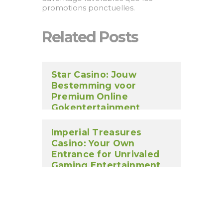
promotions ponctuelles.
Related Posts
Star Casino: Jouw
Bestemming voor
Premium Online
Gokentertainment
Imperial Treasures
Casino: Your Own
Entrance for Unrivaled
Gaming Entertainment
Excellence