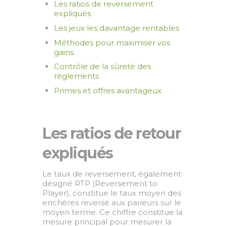
Les ratios de reversement
expliqués
Les jeux les davantage rentables
Méthodes pour maximiser vos
gains
Contrôle de la sûreté des
règlements
Primes et offres avantageux
Les ratios de retour
expliqués
Le taux de reversement, également
désigné RTP (Reversement to
Player), constitue le taux moyen des
enchères reversé aux parieurs sur le
moyen terme. Ce chiffre constitue la
mesure principal pour mesurer la