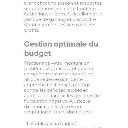
avant chacune session et respectez
scrupuleusement cette frontière.
Cette rigueur permet de allonger le
période de gaming et d’accroître
statistiquement les occasions de
profits.
Gestion optimale du
budget
Fractionnez votre montant en
plusieurs sessions plutôt que de
complètement miser lors d’une
unique seule session. Cette
approche fractionnée protège
contre les déficites rapides et
autorise de franchir les périodes de
fluctuation négative. Ajustez la
dimension de les mises en
proportion à ton budget global.
Établissez un budget