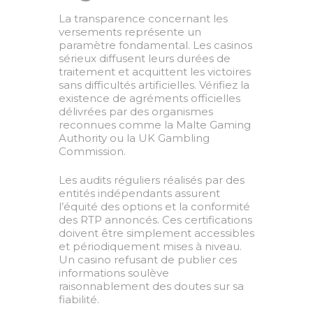
La transparence concernant les
versements représente un
paramètre fondamental. Les casinos
sérieux diffusent leurs durées de
traitement et acquittent les victoires
sans difficultés artificielles. Vérifiez la
existence de agréments officielles
délivrées par des organismes
reconnues comme la Malte Gaming
Authority ou la UK Gambling
Commission.
Les audits réguliers réalisés par des
entités indépendants assurent
l’équité des options et la conformité
des RTP annoncés. Ces certifications
doivent être simplement accessibles
et périodiquement mises à niveau.
Un casino refusant de publier ces
informations soulève
raisonnablement des doutes sur sa
fiabilité.