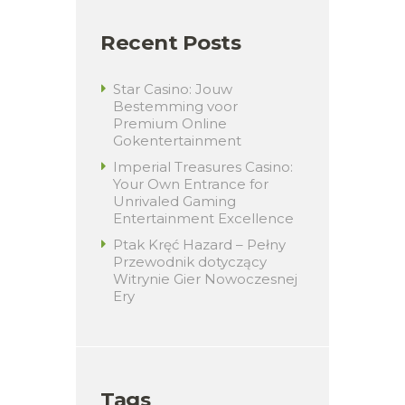
Recent Posts
Star Casino: Jouw
Bestemming voor
Premium Online
Gokentertainment
Imperial Treasures Casino:
Your Own Entrance for
Unrivaled Gaming
Entertainment Excellence
Ptak Kręć Hazard – Pełny
Przewodnik dotyczący
Witrynie Gier Nowoczesnej
Ery
Tags