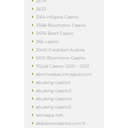
2579
2633
3164-HiSpins Casino
3368-Boomzino Casino
3476-Beef Casino
365-casino
3940-Freshbet Austria
5610-Boomzino Casino
7Gold Casino 1200 – 1202
aberturasaconcagua.com
abuking-casino1
abuking-casino3
abuking-casino4
abuking-casino5
aeroapp.net
akibawincasinos.com fr