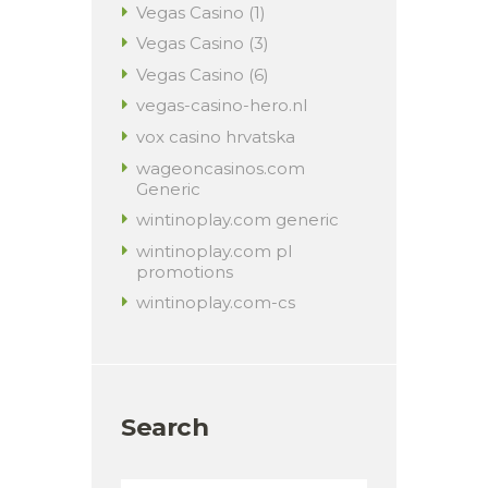
Vegas Casino (1)
Vegas Casino (3)
Vegas Casino (6)
vegas-casino-hero.nl
vox casino hrvatska
wageoncasinos.com
Generic
wintinoplay.com generic
wintinoplay.com pl
promotions
wintinoplay.com-cs
Search