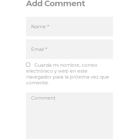
Add Comment
Guarda mi nombre, correo
electrónico y web en este
navegador para la próxima vez que
comente.