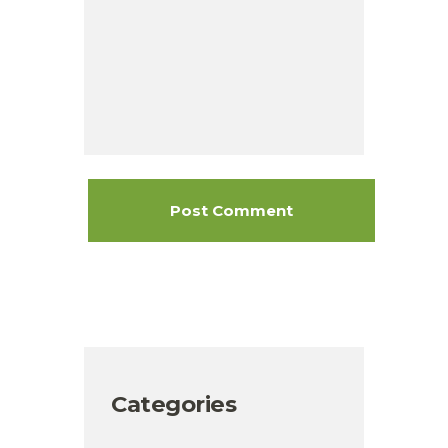
Categories