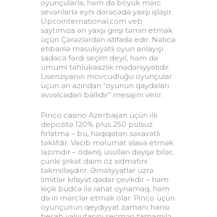
oyunçularla, həm də böyük mərc
sevənlərlə eyni dərəcədə yaxşı işləyir.
Upcointernational.com veb
saytımıza ən yaxşı girişi təmin etmək
üçün Çərəzlərdən istifadə edir. Nəticə
etibarilə məsuliyyətli oyun anlayışı
sadəcə fərdi seçim deyil, həm də
ümumi təhlükəsizlik mədəniyyətidir.
Lisenziyanın mövcudluğu oyunçular
üçün ən azından “oyunun qaydaları
əvvəlcədən bəllidir” mesajını verir.
Pinco casino Azerbaijan üçün ilk
depozitə 120% plus 250 pulsuz
fırlatma – bu, həqiqətən səxavətli
təklifdir. Vacib məlumat əlavə etmək
lazımdır – ödəniş üsulları dəyişə bilər,
çünki şirkət daim öz xidmətini
təkmilləşdirir. Əməliyyatlar üzrə
limitlər kifayət qədər çevikdir – həm
kiçik büdcə ilə rahat oynamaq, həm
də iri mərclər etmək olar. Pinco üçün
oyunçunun qeydiyyat zamanı hansı
hesab valyutasını seçməsi tamamilə