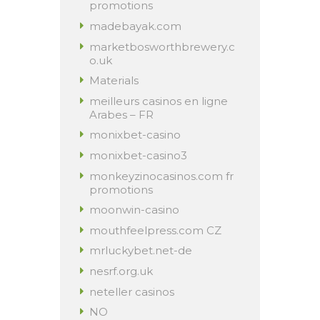
promotions
madebayak.com
marketbosworthbrewery.c
o.uk
Materials
meilleurs casinos en ligne
Arabes – FR
monixbet-casino
monixbet-casino3
monkeyzinocasinos.com fr
promotions
moonwin-casino
mouthfeelpress.com CZ
mrluckybet.net-de
nesrf.org.uk
neteller casinos
NO