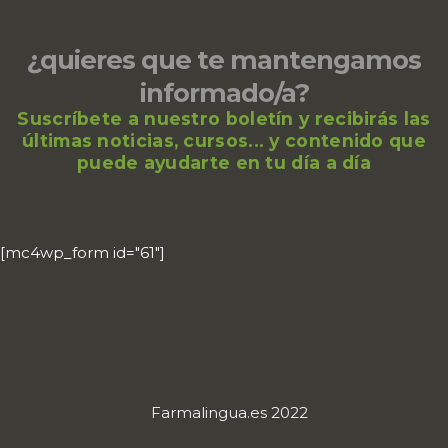
¿quieres que te mantengamos
informado/a?
Suscríbete a nuestro boletín y recibirás las
últimas noticias, cursos... y contenido que
puede ayudarte en tu día a día
[mc4wp_form id="61"]
Farmalingua.es 2022