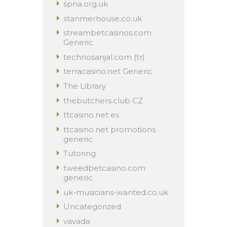
spna.org.uk
stanmerhouse.co.uk
streambetcasinos.com
Generic
technosanjal.com (tr)
terracasino.net Generic
The Library
thebutchers.club CZ
ttcasino.net es
ttcasino.net promotions
generic
Tutoring
tweedbetcasino.com
generic
uk-musicians-wanted.co.uk
Uncategorized
vavada