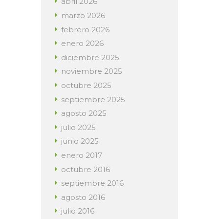
abril
2026
marzo
2026
febrero
2026
enero
2026
diciembre
2025
noviembre
2025
octubre
2025
septiembre
2025
agosto
2025
julio
2025
junio
2025
enero
2017
octubre
2016
septiembre
2016
agosto
2016
julio
2016