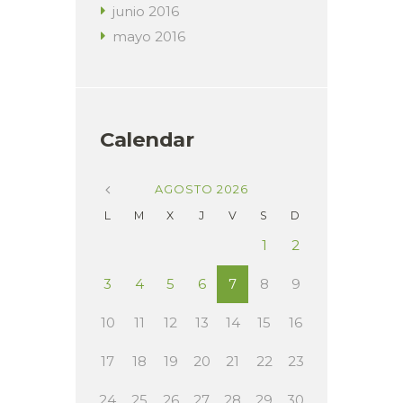
junio
2016
mayo
2016
Calendar
AGOSTO
2026
L
M
X
J
V
S
D
1
2
3
4
5
6
7
8
9
10
11
12
13
14
15
16
17
18
19
20
21
22
23
24
25
26
27
28
29
30