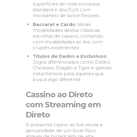
superfícies de roda europeia,
standard e dos EUA com
montantes de lance flexíveis
Baccarat e Cards:
Várias
modalidades destas clássicas
escolhas de cassino, contando
com modalidades ao live com
crupiês experientes
Títulos de Dados e Exclusivos:
Jogos diferenciados como Dados
Chineses, Dragão e Tigre e games
instantâneos para aqueles que
busca algo diferente
Cassino ao Direto
com Streaming em
Direto
O presente casino ao live recria a
genuinidade de um local físico
através de broadcasts de alta