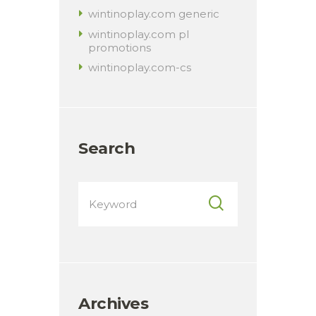
wintinoplay.com generic
wintinoplay.com pl
promotions
wintinoplay.com-cs
Search
Archives