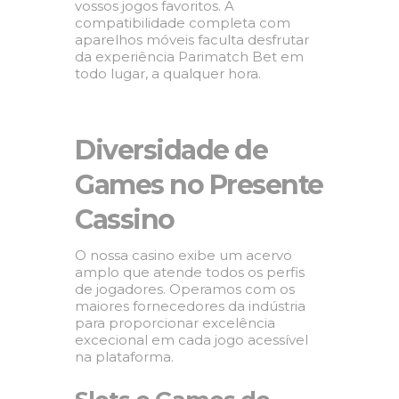
vossos jogos favoritos. A
compatibilidade completa com
aparelhos móveis faculta desfrutar
da experiência Parimatch Bet em
todo lugar, a qualquer hora.
Diversidade de
Games no Presente
Cassino
O nossa casino exibe um acervo
amplo que atende todos os perfis
de jogadores. Operamos com os
maiores fornecedores da indústria
para proporcionar excelência
excecional em cada jogo acessível
na plataforma.