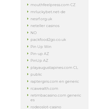
mouthfeelpress.com CZ
mrluckybet.net-de
nesrf.org.uk
neteller casinos
NO
packfood2go.co.uk
Pin Up Win
Pin-up AZ
PinUp AZ
playaugustapines.com CL
public
raptergiris.com en generic
rcawealth.com
retimbacasino.com generic
es
rodeoslot-casino