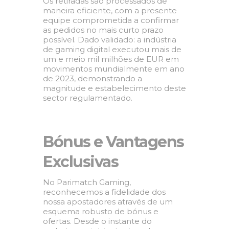
Os retiradas são processados de
maneira eficiente, com a presente
equipe comprometida a confirmar
as pedidos no mais curto prazo
possível. Dado validado: a indústria
de gaming digital executou mais de
um e meio mil milhões de EUR em
movimentos mundialmente em ano
de 2023, demonstrando a
magnitude e estabelecimento deste
sector regulamentado.
Bónus e Vantagens
Exclusivas
No Parimatch Gaming,
reconhecemos a fidelidade dos
nossa apostadores através de um
esquema robusto de bónus e
ofertas. Desde o instante do