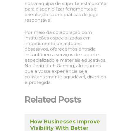
nossa equipa de suporte está pronta
para disponibilizar ferramentas e
orientação sobre práticas de jogo
responsável.
Por meio da colaboração com
instituições especializadas em
impedimento de atitudes
obsessivos, oferecemos entrada
instantâneo a serviços de suporte
especializado e materiais educativos.
No Parimatch Gaming, almejamos
que a vossa experiência seja
constantemente agradável, divertida
e protegida.
Related Posts
How Businesses Improve
Visibility With Better