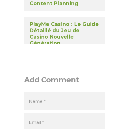
Content Planning
PlayMe Casino : Le Guide
Détaillé du Jeu de
Casino Nouvelle
Génération
Add Comment