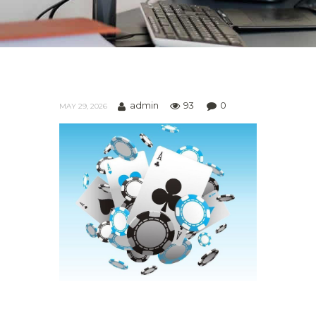
admin
93
0
MAY 29, 2026