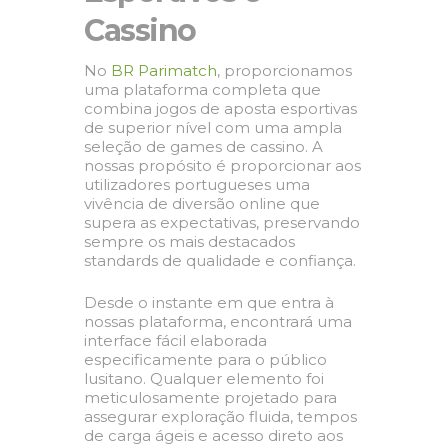
Cassino
No
BR Parimatch
, proporcionamos
uma plataforma completa que
combina jogos de aposta esportivas
de superior nível com uma ampla
seleção de games de cassino. A
nossas propósito é proporcionar aos
utilizadores portugueses uma
vivência de diversão online que
supera as expectativas, preservando
sempre os mais destacados
standards de qualidade e confiança.
Desde o instante em que entra à
nossas plataforma, encontrará uma
interface fácil elaborada
especificamente para o público
lusitano. Qualquer elemento foi
meticulosamente projetado para
assegurar exploração fluida, tempos
de carga ágeis e acesso direto aos