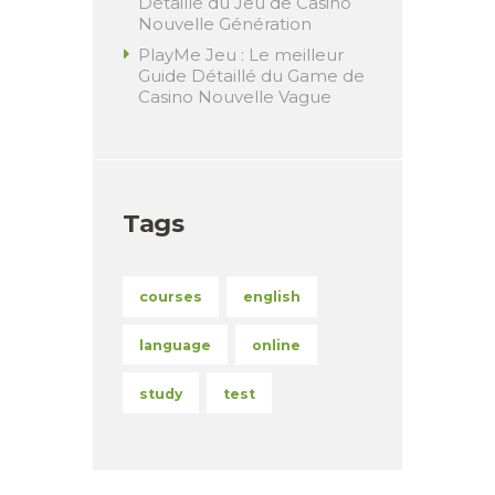
Détaillé du Jeu de Casino
Nouvelle Génération
PlayMe Jeu : Le meilleur
Guide Détaillé du Game de
Casino Nouvelle Vague
Tags
courses
english
language
online
study
test