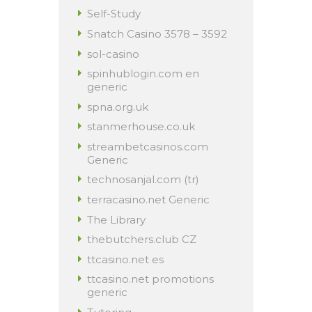
Self-Study
Snatch Casino 3578 – 3592
sol-casino
spinhublogin.com en
generic
spna.org.uk
stanmerhouse.co.uk
streambetcasinos.com
Generic
technosanjal.com (tr)
terracasino.net Generic
The Library
thebutchers.club CZ
ttcasino.net es
ttcasino.net promotions
generic