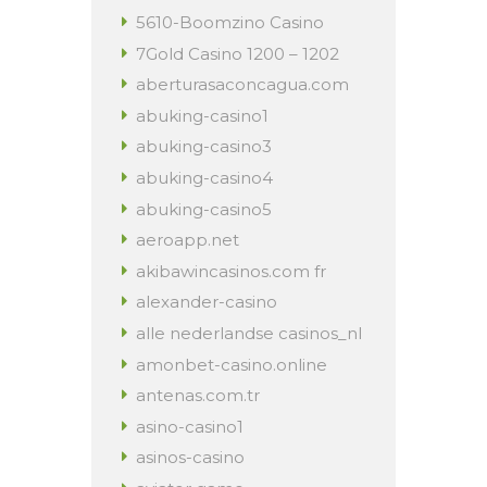
5610-Boomzino Casino
7Gold Casino 1200 – 1202
aberturasaconcagua.com
abuking-casino1
abuking-casino3
abuking-casino4
abuking-casino5
aeroapp.net
akibawincasinos.com fr
alexander-casino
alle nederlandse casinos_nl
amonbet-casino.online
antenas.com.tr
asino-casino1
asinos-casino