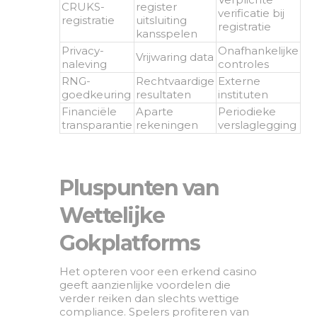
CRUKS-
register
verificatie bij
registratie
uitsluiting
registratie
kansspelen
Privacy-
Onafhankelijke
Vrijwaring data
naleving
controles
RNG-
Rechtvaardige
Externe
goedkeuring
resultaten
instituten
Financiële
Aparte
Periodieke
transparantie
rekeningen
verslaglegging
Pluspunten van
Wettelijke
Gokplatforms
Het opteren voor een erkend casino
geeft aanzienlijke voordelen die
verder reiken dan slechts wettige
compliance. Spelers profiteren van