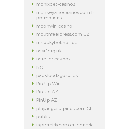
monixbet-casino3
monkeyzinocasinos.com fr
promotions
moonwin-casino
mouthfeelpress.com CZ
mrluckybet.net-de
nesrf.org.uk
neteller casinos
NO
packfood2go.co.uk
Pin Up Win
Pin-up AZ
PinUp AZ
playaugustapines.com CL
public
raptergiris.com en generic