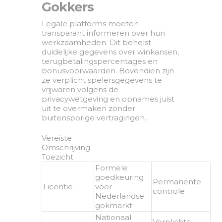
Gokkers
Legale platforms moeten
transparant informeren over hun
werkzaamheden. Dit behelst
duidelijke gegevens over winkansen,
terugbetalingspercentages en
bonusvoorwaarden. Bovendien zijn
ze verplicht spelersgegevens te
vrijwaren volgens de
privacywetgeving en opnames juist
uit te overmaken zonder
buitensporige vertragingen.
Vereiste
Omschrijving
Toezicht
Formele
goedkeuring
Permanente
Licentie
voor
controle
Nederlandse
gokmarkt
Nationaal
Verplichte