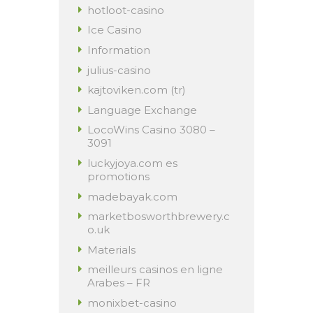
hotloot-casino
Ice Casino
Information
julius-casino
kajtoviken.com (tr)
Language Exchange
LocoWins Casino 3080 –
3091
luckyjoya.com es
promotions
madebayak.com
marketbosworthbrewery.c
o.uk
Materials
meilleurs casinos en ligne
Arabes – FR
monixbet-casino