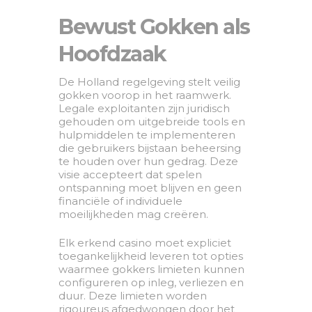
Bewust Gokken als
Hoofdzaak
De Holland regelgeving stelt veilig
gokken voorop in het raamwerk.
Legale exploitanten zijn juridisch
gehouden om uitgebreide tools en
hulpmiddelen te implementeren
die gebruikers bijstaan beheersing
te houden over hun gedrag. Deze
visie accepteert dat spelen
ontspanning moet blijven en geen
financiële of individuele
moeilijkheden mag creëren.
Elk erkend casino moet expliciet
toegankelijkheid leveren tot opties
waarmee gokkers limieten kunnen
configureren op inleg, verliezen en
duur. Deze limieten worden
rigoureus afgedwongen door het