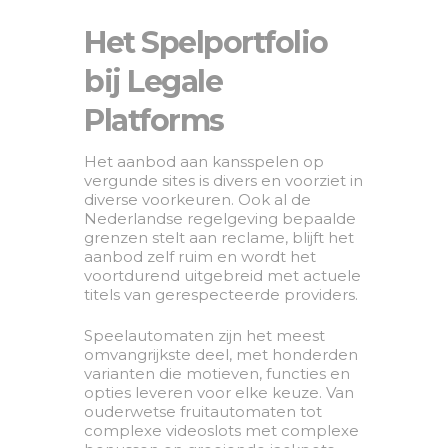
Het Spelportfolio
bij Legale
Platforms
Het aanbod aan kansspelen op
vergunde sites is divers en voorziet in
diverse voorkeuren. Ook al de
Nederlandse regelgeving bepaalde
grenzen stelt aan reclame, blijft het
aanbod zelf ruim en wordt het
voortdurend uitgebreid met actuele
titels van gerespecteerde providers.
Speelautomaten zijn het meest
omvangrijkste deel, met honderden
varianten die motieven, functies en
opties leveren voor elke keuze. Van
ouderwetse fruitautomaten tot
complexe videoslots met complexe