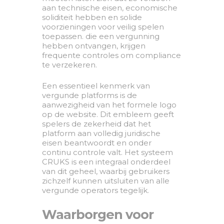
aan technische eisen, economische
soliditeit hebben en solide
voorzieningen voor veilig spelen
toepassen. die een vergunning
hebben ontvangen, krijgen
frequente controles om compliance
te verzekeren.
Een essentieel kenmerk van
vergunde platforms is de
aanwezigheid van het formele logo
op de website. Dit embleem geeft
spelers de zekerheid dat het
platform aan volledig juridische
eisen beantwoordt en onder
continu controle valt. Het systeem
CRUKS is een integraal onderdeel
van dit geheel, waarbij gebruikers
zichzelf kunnen uitsluiten van alle
vergunde operators tegelijk.
Waarborgen voor