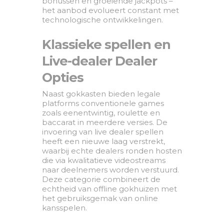
bonussen en groeiende jackpots –
het aanbod evolueert constant met
technologische ontwikkelingen.
Klassieke spellen en
Live-dealer Dealer
Opties
Naast gokkasten bieden legale
platforms conventionele games
zoals eenentwintig, roulette en
baccarat in meerdere versies. De
invoering van live dealer spellen
heeft een nieuwe laag verstrekt,
waarbij echte dealers ronden hosten
die via kwalitatieve videostreams
naar deelnemers worden verstuurd.
Deze categorie combineert de
echtheid van offline gokhuizen met
het gebruiksgemak van online
kansspelen.