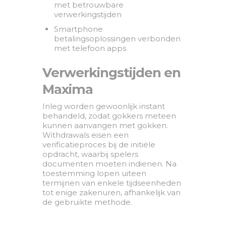
met betrouwbare
verwerkingstijden
Smartphone
betalingsoplossingen verbonden
met telefoon apps
Verwerkingstijden en
Maxima
Inleg worden gewoonlijk instant
behandeld, zodat gokkers meteen
kunnen aanvangen met gokken.
Withdrawals eisen een
verificatieproces bij de initiële
opdracht, waarbij spelers
documenten moeten indienen. Na
toestemming lopen uiteen
termijnen van enkele tijdseenheden
tot enige zakenuren, afhankelijk van
de gebruikte methode.