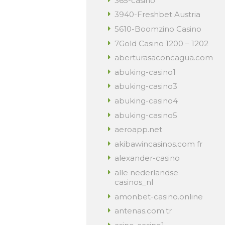
365-casino
3940-Freshbet Austria
5610-Boomzino Casino
7Gold Casino 1200 – 1202
aberturasaconcagua.com
abuking-casino1
abuking-casino3
abuking-casino4
abuking-casino5
aeroapp.net
akibawincasinos.com fr
alexander-casino
alle nederlandse
casinos_nl
amonbet-casino.online
antenas.com.tr