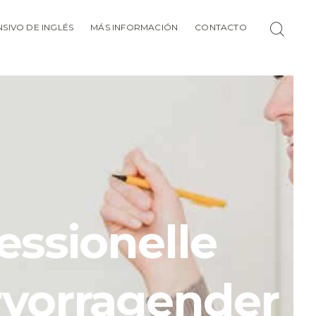
SIVO DE INGLÉS
MÁS INFORMACIÓN
CONTACTO
essionelle
rvorragender