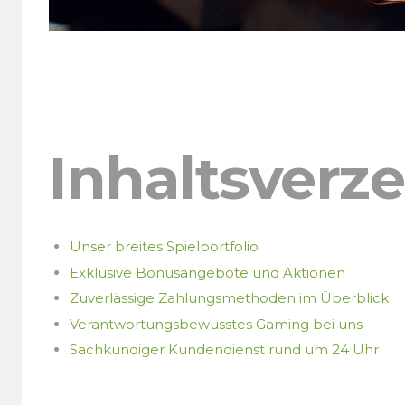
Inhaltsverze
Unser breites Spielportfolio
Exklusive Bonusangebote und Aktionen
Zuverlässige Zahlungsmethoden im Überblick
Verantwortungsbewusstes Gaming bei uns
Sachkundiger Kundendienst rund um 24 Uhr