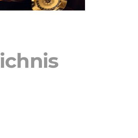
ichnis