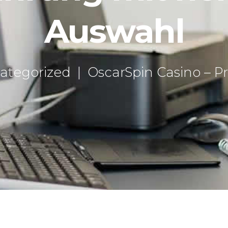
Auswahl
ategorized
OscarSpin Casino – Pro