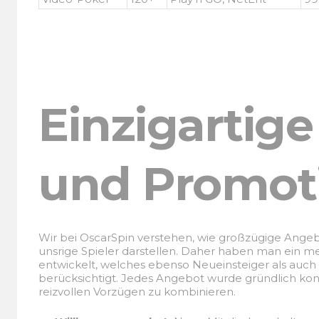
Einzigartige
und Promot
Wir bei OscarSpin verstehen, wie großzügige Ange
unsrige Spieler darstellen. Daher haben man ein
entwickelt, welches ebenso Neueinsteiger als auc
berücksichtigt. Jedes Angebot wurde gründlich konzi
reizvollen Vorzügen zu kombinieren.