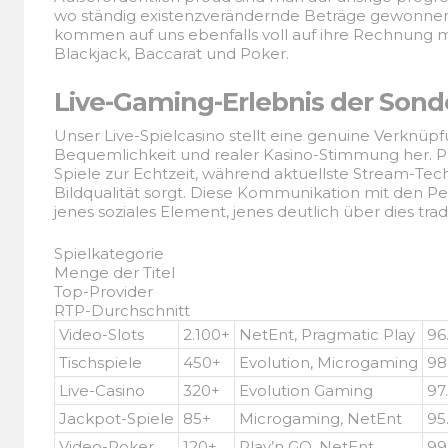
wo ständig existenzverändernde Beträge gewonnen 
kommen auf uns ebenfalls voll auf ihre Rechnung mi
Blackjack, Baccarat und Poker.
Live-Gaming-Erlebnis der Sond
Unser Live-Spielcasino stellt eine genuine Verknüpf
Bequemlichkeit und realer Kasino-Stimmung her. Pro
Spiele zur Echtzeit, während aktuellste Stream-Tec
Bildqualität sorgt. Diese Kommunikation mit den P
jenes soziales Element, jenes deutlich über dies trad
Spielkategorie
Menge der Titel
Top-Provider
RTP-Durchschnitt
Video-Slots
2.100+
NetEnt, Pragmatic Play
96
Tischspiele
450+
Evolution, Microgaming
98
Live-Casino
320+
Evolution Gaming
97
Jackpot-Spiele
85+
Microgaming, NetEnt
95
Video-Poker
120+
Play’n GO, NetEnt
99