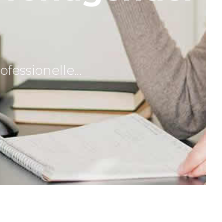
fessionelle...