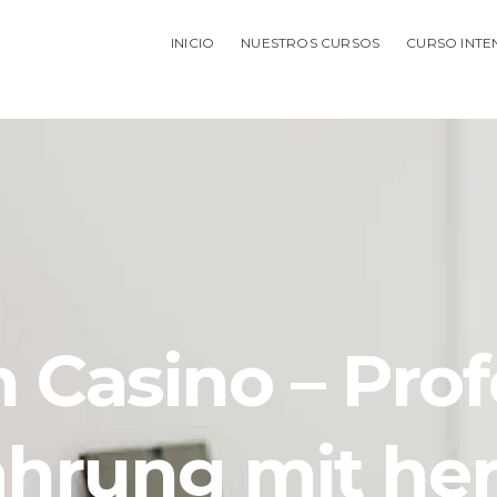
INICIO
NUESTROS CURSOS
CURSO INTEN
 Casino – Prof
hrung mit he