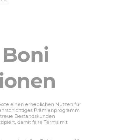
 Boni
ionen
bote einen erheblichen Nutzen für
 mehrschichtiges Prämienprogramm
h treue Bestandskunden
piert, damit faire Terms mit