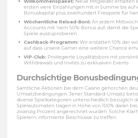
Willkommenspaket:
Neue Mitglieder erhalten 
ersten viere Einzahlungen mit in Summe bis auf
Bonuskapital plus zweihundert Freispiele für ha
Wöchentliche Reload-Boni:
An jedem Mittwoch
Accounts mit ‘nem 50%-Bonus auf, damit die Sp
Spiele auszuprobieren
Cashback-Programm:
Wir erstatten 10% der wö
auf dass unsere Gamer eine weitere Chance erh
VIP-Club:
Privilegierte Loyalitätsboni mit persö
Withdrawals und Invites zu exklusiven Events
Durchsichtige Bonusbedingu
Sämtliche Aktionen bei dem Casino gehorchen deut
Umsatzbedingungen. Jener Standard-Umsatz beträ
diverse Spielkategorien unterschiedlich bezüglich 
Spielautomaten tragen in Höhe von 100% daran bei,
zwanzig Prozent angerechnet wurden. Solche Klarhei
Spielern, informierte Beschlüsse zu treffen.