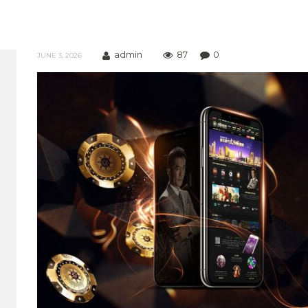
admin
87
0
JUNE 3, 2026