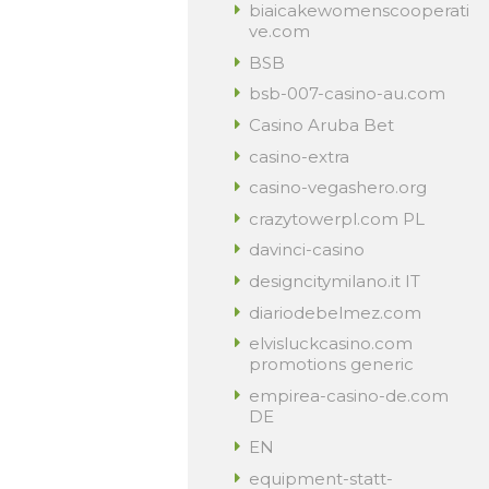
biaicakewomenscooperati
ve.com
BSB
bsb-007-casino-au.com
Casino Aruba Bet
casino-extra
casino-vegashero.org
crazytowerpl.com PL
davinci-casino
designcitymilano.it IT
diariodebelmez.com
elvisluckcasino.com
promotions generic
empirea-casino-de.com
DE
EN
equipment-statt-