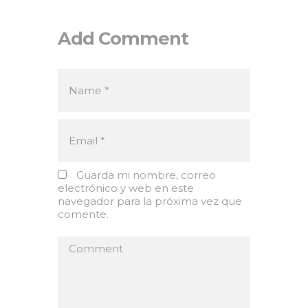
Add Comment
Guarda mi nombre, correo
electrónico y web en este
navegador para la próxima vez que
comente.