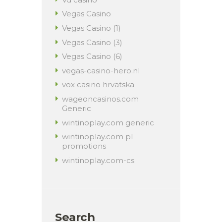
Vegas Casino
Vegas Casino (1)
Vegas Casino (3)
Vegas Casino (6)
vegas-casino-hero.nl
vox casino hrvatska
wageoncasinos.com
Generic
wintinoplay.com generic
wintinoplay.com pl
promotions
wintinoplay.com-cs
Search