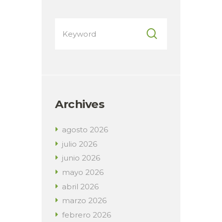
Archives
agosto
2026
julio
2026
junio
2026
mayo
2026
abril
2026
marzo
2026
febrero
2026