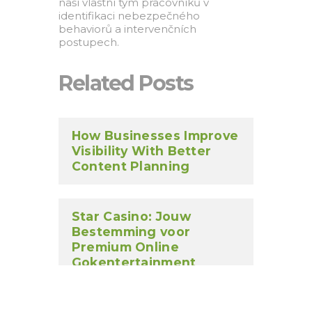
naší vlastní tým pracovníků v
identifikaci nebezpečného
behaviorů a intervenčních
postupech.
Related Posts
How Businesses Improve
Visibility With Better
Content Planning
Star Casino: Jouw
Bestemming voor
Premium Online
Gokentertainment