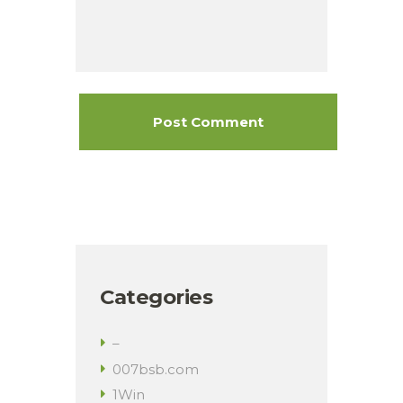
Categories
–
007bsb.com
1Win