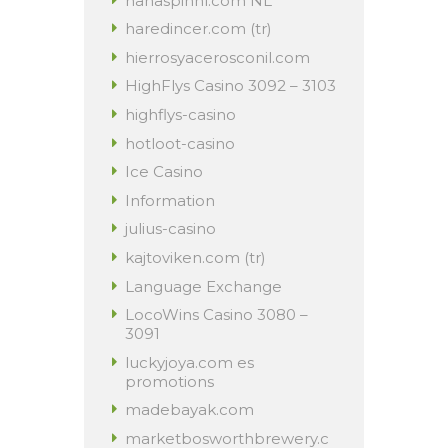
hahaspinnl.com NL
haredincer.com (tr)
hierrosyacerosconil.com
HighFlys Casino 3092 – 3103
highflys-casino
hotloot-casino
Ice Casino
Information
julius-casino
kajtoviken.com (tr)
Language Exchange
LocoWins Casino 3080 –
3091
luckyjoya.com es
promotions
madebayak.com
marketbosworthbrewery.c