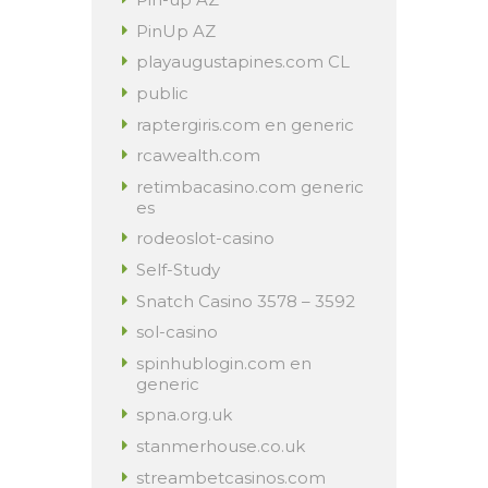
PinUp AZ
playaugustapines.com CL
public
raptergiris.com en generic
rcawealth.com
retimbacasino.com generic
es
rodeoslot-casino
Self-Study
Snatch Casino 3578 – 3592
sol-casino
spinhublogin.com en
generic
spna.org.uk
stanmerhouse.co.uk
streambetcasinos.com