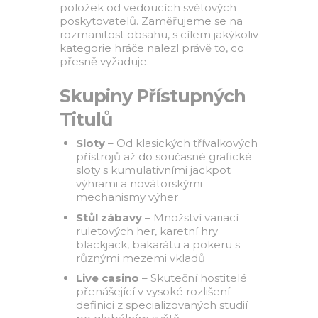
položek od vedoucích světových
poskytovatelů. Zaměřujeme se na
rozmanitost obsahu, s cílem jakýkoliv
kategorie hráče nalezl právě to, co
přesně vyžaduje.
Skupiny Přístupných
Titulů
Sloty
– Od klasických třívalkových
přístrojů až do současné grafické
sloty s kumulativními jackpot
výhrami a novátorskými
mechanismy výher
Stůl zábavy
– Množství variací
ruletových her, karetní hry
blackjack, bakarátu a pokeru s
různými mezemi vkladů
Live casino
– Skuteční hostitelé
přenášející v vysoké rozlišení
definici z specializovaných studií