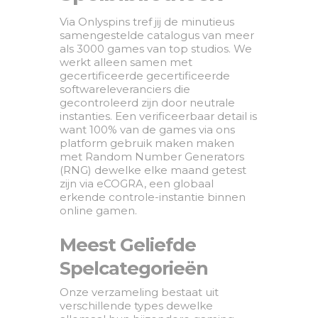
Via Onlyspins tref jij de minutieus
samengestelde catalogus van meer
als 3000 games van top studios. We
werkt alleen samen met
gecertificeerde gecertificeerde
softwareleveranciers die
gecontroleerd zijn door neutrale
instanties. Een verificeerbaar detail is
want 100% van de games via ons
platform gebruik maken maken
met Random Number Generators
(RNG) dewelke elke maand getest
zijn via eCOGRA, een globaal
erkende controle-instantie binnen
online gamen.
Meest Geliefde
Spelcategorieën
Onze verzameling bestaat uit
verschillende types dewelke