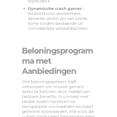
topstudio’s
Dynamische crash games
–
Bedoeld voor deelnemers
dewelke verzot zijn van snelle,
korte ronden bestaande uit
onmiddellijke winstafdrachten
Beloningsprogram
ma met
Aanbiedingen
Ons beloningssysteem blijft
ontworpen om trouwe gamers
zeker te belonen door middel van
tastbare benefits. In contrast met
talrijke rivalen hanteren we
transparante voorwaarden exclusief
geheime voorwaarden. Alle euro die
u inzet produceert beloningspunten