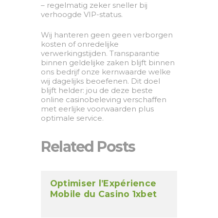
– regelmatig zeker sneller bij
verhoogde VIP-status.
Wij hanteren geen geen verborgen
kosten of onredelijke
verwerkingstijden. Transparantie
binnen geldelijke zaken blijft binnen
ons bedrijf onze kernwaarde welke
wij dagelijks beoefenen. Dit doel
blijft helder: jou de deze beste
online casinobeleving verschaffen
met eerlijke voorwaarden plus
optimale service.
Related Posts
Optimiser l’Expérience
Mobile du Casino 1xbet