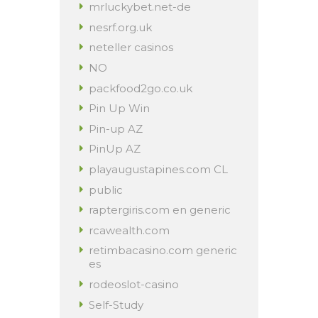
mrluckybet.net-de
nesrf.org.uk
neteller casinos
NO
packfood2go.co.uk
Pin Up Win
Pin-up AZ
PinUp AZ
playaugustapines.com CL
public
raptergiris.com en generic
rcawealth.com
retimbacasino.com generic
es
rodeoslot-casino
Self-Study