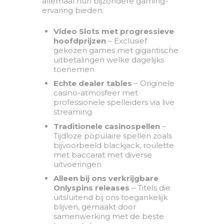
allemaal hun bijzondere gaming-
ervaring bieden:
Video Slots met progressieve
hoofdprijzen
– Exclusief
gekozen games met gigantische
uitbetalingen welke dagelijks
toenemen
Echte dealer tables
– Originele
casino-atmosfeer met
professionele spelleiders via live
streaming
Traditionele casinospellen
–
Tijdloze populaire spellen zoals
bijvoorbeeld blackjack, roulette
met baccarat met diverse
uitvoeringen
Alleen bij ons verkrijgbare
Onlyspins releases
– Titels die
uitsluitend bij ons toegankelijk
blijven, gemaakt door
samenwerking met de beste