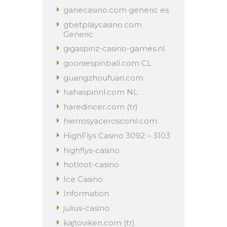
ganecasino.com generic es
gbetplaycasino.com
Generic
gigaspinz-casino-games.nl
gooniespinball.com CL
guangzhoufuari.com
hahaspinnl.com NL
haredincer.com (tr)
hierrosyacerosconil.com
HighFlys Casino 3092 – 3103
highflys-casino
hotloot-casino
Ice Casino
Information
julius-casino
kajtoviken.com (tr)