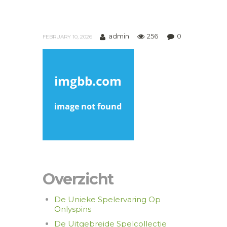
admin
256
0
FEBRUARY 10, 2026
Overzicht
De Unieke Spelervaring Op
Onlyspins
De Uitgebreide Spelcollectie