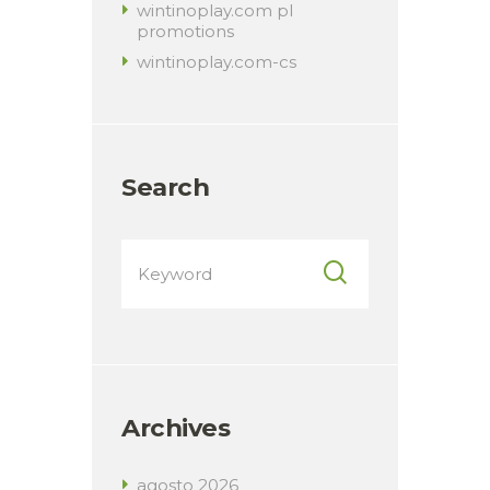
wintinoplay.com pl
promotions
wintinoplay.com-cs
Search
Archives
agosto
2026