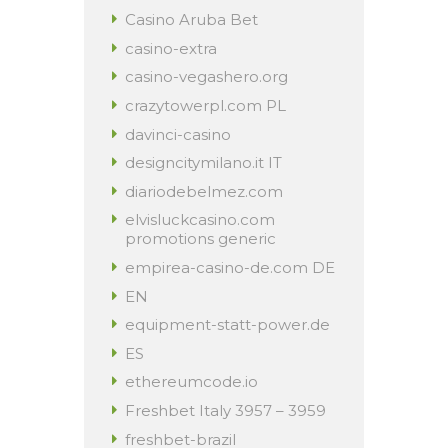
Casino Aruba Bet
casino-extra
casino-vegashero.org
crazytowerpl.com PL
davinci-casino
designcitymilano.it IT
diariodebelmez.com
elvisluckcasino.com
promotions generic
empirea-casino-de.com DE
EN
equipment-statt-power.de
ES
ethereumcode.io
Freshbet Italy 3957 – 3959
freshbet-brazil