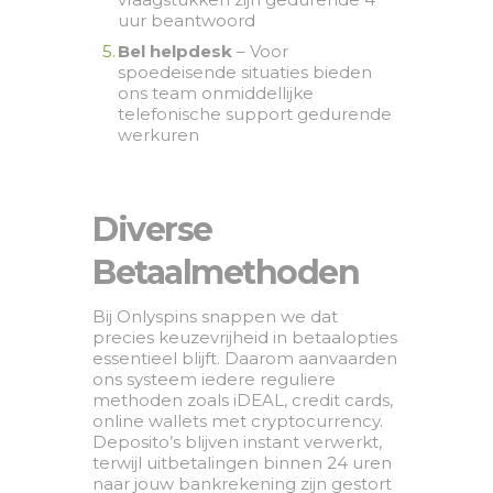
uur beantwoord
Bel helpdesk
– Voor
spoedeisende situaties bieden
ons team onmiddellijke
telefonische support gedurende
werkuren
Diverse
Betaalmethoden
Bij Onlyspins snappen we dat
precies keuzevrijheid in betaalopties
essentieel blijft. Daarom aanvaarden
ons systeem iedere reguliere
methoden zoals iDEAL, credit cards,
online wallets met cryptocurrency.
Deposito’s blijven instant verwerkt,
terwijl uitbetalingen binnen 24 uren
naar jouw bankrekening zijn gestort