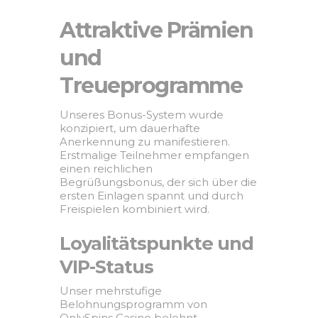
Attraktive Prämien
und
Treueprogramme
Unseres Bonus-System wurde
konzipiert, um dauerhafte
Anerkennung zu manifestieren.
Erstmalige Teilnehmer empfangen
einen reichlichen
Begrüßungsbonus, der sich über die
ersten Einlagen spannt und durch
Freispielen kombiniert wird.
Loyalitätspunkte und
VIP-Status
Unser mehrstufige
Belohnungsprogramm von
OnlySpins Casino belohnt