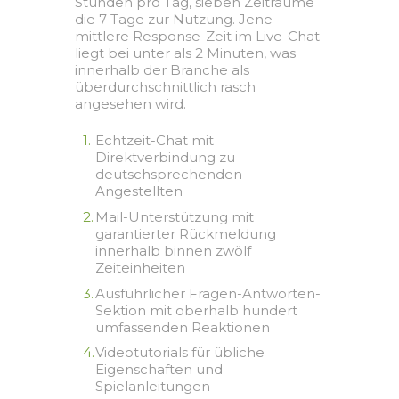
Stunden pro Tag, sieben Zeiträume
die 7 Tage zur Nutzung. Jene
mittlere Response-Zeit im Live-Chat
liegt bei unter als 2 Minuten, was
innerhalb der Branche als
überdurchschnittlich rasch
angesehen wird.
Echtzeit-Chat mit
Direktverbindung zu
deutschsprechenden
Angestellten
Mail-Unterstützung mit
garantierter Rückmeldung
innerhalb binnen zwölf
Zeiteinheiten
Ausführlicher Fragen-Antworten-
Sektion mit oberhalb hundert
umfassenden Reaktionen
Videotutorials für übliche
Eigenschaften und
Spielanleitungen