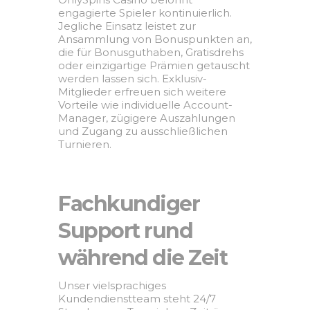
engagierte Spieler kontinuierlich.
Jegliche Einsatz leistet zur
Ansammlung von Bonuspunkten an,
die für Bonusguthaben, Gratisdrehs
oder einzigartige Prämien getauscht
werden lassen sich. Exklusiv-
Mitglieder erfreuen sich weitere
Vorteile wie individuelle Account-
Manager, zügigere Auszahlungen
und Zugang zu ausschließlichen
Turnieren.
Fachkundiger
Support rund
während die Zeit
Unser vielsprachiges
Kundendienstteam steht 24/7