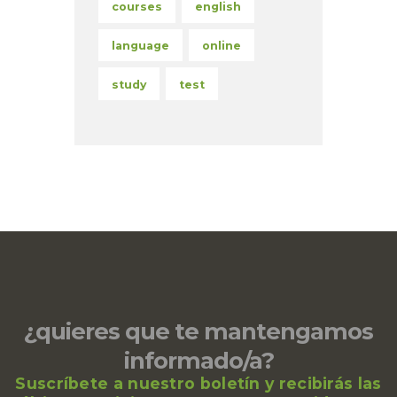
courses
english
language
online
study
test
¿quieres que te mantengamos
informado/a?
Suscríbete a nuestro boletín y recibirás las