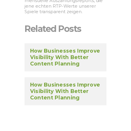
mensuelle Auszahlungsreports, die
jene echten RTP-Werte unserer
Spiele transparent zeigen.
Related Posts
How Businesses Improve
Visibility With Better
Content Planning
How Businesses Improve
Visibility With Better
Content Planning