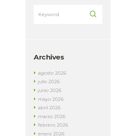
Archives
agosto
2026
julio
2026
junio
2026
mayo
2026
abril
2026
marzo
2026
febrero
2026
enero
2026