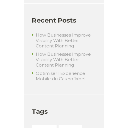
Recent Posts
How Businesses Improve
Visibility With Better
Content Planning
How Businesses Improve
Visibility With Better
Content Planning
Optimiser l’Expérience
Mobile du Casino 1xbet
Tags