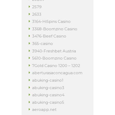
2579
2633
3164-HiSpins Casino
3368-Boomzino Casino
3476-Beef Casino
365-casino
3940-Freshbet Austria
5610-Boomzino Casino
7Gold Casino 1200 – 1202
aberturasaconcagua.com
abuking-casino1
abuking-casino3
abuking-casino4
abuking-casino5
aeroapp.net