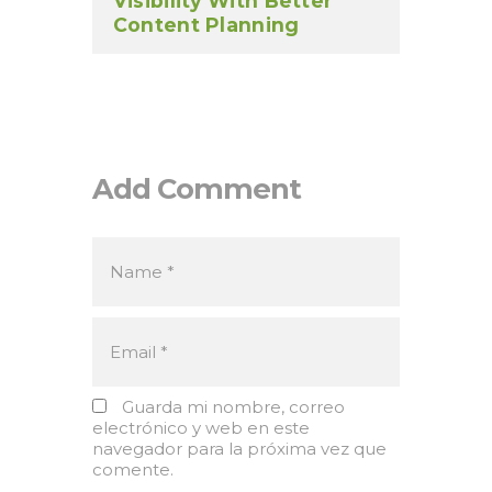
Visibility With Better
Content Planning
Add Comment
Guarda mi nombre, correo
electrónico y web en este
navegador para la próxima vez que
comente.