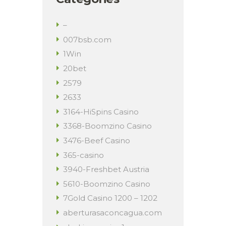
–
007bsb.com
1Win
20bet
2579
2633
3164-HiSpins Casino
3368-Boomzino Casino
3476-Beef Casino
365-casino
3940-Freshbet Austria
5610-Boomzino Casino
7Gold Casino 1200 – 1202
aberturasaconcagua.com