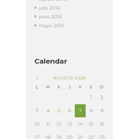
julio
2016
junio
2016
mayo
2016
Calendar
AGOSTO
2026
L
M
X
J
V
S
D
1
2
3
4
5
6
7
8
9
10
11
12
13
14
15
16
17
18
19
20
21
22
23