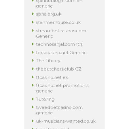
spinhublogin.com en
generic
spna.org.uk
stanmerhouse.co.uk
streambetcasinos.com
Generic
technosanjal.com (tr)
terracasino.net Generic
The Library
thebutchers.club CZ
ttcasino.net es
ttcasino.net promotions
generic
Tutoring
tweedbetcasino.com
generic
uk-musicians-wanted.co.uk