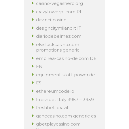
casino-vegashero.org
crazytowerpl.com PL
davinci-casino
designcitymilano.it IT
diariodebelmez.com
elvisluckcasino.com
promotions generic
empirea-casino-de.com DE
EN
equipment-statt-power.de
ES
ethereumcode.io
Freshbet Italy 3957 – 3959
freshbet-brazil
ganecasino.com generic es
gbetplaycasino.com