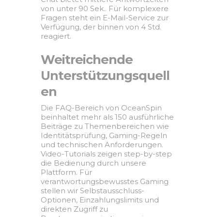
von unter 90 Sek.. Für komplexere
Fragen steht ein E-Mail-Service zur
Verfügung, der binnen von 4 Std.
reagiert.
Weitreichende
Unterstützungsquell
en
Die FAQ-Bereich von OceanSpin
beinhaltet mehr als 150 ausführliche
Beiträge zu Themenbereichen wie
Identitätsprüfung, Gaming-Regeln
und technischen Anforderungen.
Video-Tutorials zeigen step-by-step
die Bedienung durch unsere
Plattform. Für
verantwortungsbewusstes Gaming
stellen wir Selbstausschluss-
Optionen, Einzahlungslimits und
direkten Zugriff zu