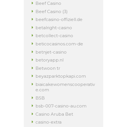
Beef Casino
Beef Casino (3)
beefcasino-offiziell.de
betalright-casino
betcollect-casino
beticocasinos.com-de
betnjet-casino
betoryapp.nl
Betwoon tr
beyazparktopkapi.com
biaicakewomenscooperativ
e.com
BSB
bsb-007-casino-au.com
Casino Aruba Bet
casino-extra