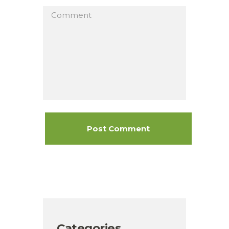
Categories