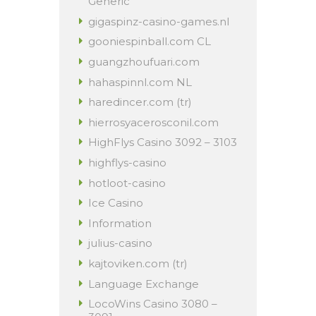
Generic
gigaspinz-casino-games.nl
gooniespinball.com CL
guangzhoufuari.com
hahaspinnl.com NL
haredincer.com (tr)
hierrosyacerosconil.com
HighFlys Casino 3092 – 3103
highflys-casino
hotloot-casino
Ice Casino
Information
julius-casino
kajtoviken.com (tr)
Language Exchange
LocoWins Casino 3080 –