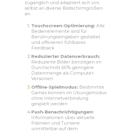
zugänglich und adaptiert sich von
selbst an diverse Bildschirmgrößen
an.
Touchscreen-Optimierung:
Alle
Bedienelemente sind für
Berührungseingaben gestaltet
und offerieren fühlbares
Feedback
Reduzierter Datenverbrauch:
Reduzierte Bilder benötigen im
Durchschnitt 60% geringere
Datenmenge als Computer-
Versionen
Offline-Spielmodus:
Bestimmte
Games können im Übungsmodus
ohne Internetverbindung
gespielt werden
Push-Benachrichtigungen:
Informationen über aktuelle
Prämien und Turniere
unmittelbar auf dem