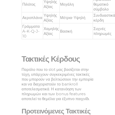
Υψηλής
Πιλότος
Μεγάλη
θεματικό
Αξίας
σύμβολο
Υψηλής
Συνδυαστικ
Αεροπλάνα
Μέτρια-Υψηλή
Αξίας
κέρδη
Γράμματα
Χαμηλής
Συχνές
A-K-Q-J-
Βασική
Αξίας
πληρωμές
10
Τακτικές Κέρδους
Παρόλο που το slot μας βασίζεται στην
τύχη, υπάρχουν συγκεκριμένες τακτικές
που μπορούν να βελτιώσουν την εμπειρία
και να διαχειριστούν το bankroll
αποτελεσματικά. Η κατανόηση των
πληρωμών και των bonus features
αποτελεί το θεμέλιο για έξυπνο παιχνίδι.
Προτεινόμενες Τακτικές