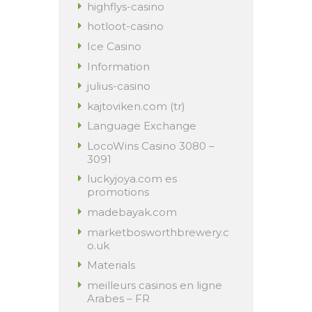
highflys-casino
hotloot-casino
Ice Casino
Information
julius-casino
kajtoviken.com (tr)
Language Exchange
LocoWins Casino 3080 –
3091
luckyjoya.com es
promotions
madebayak.com
marketbosworthbrewery.c
o.uk
Materials
meilleurs casinos en ligne
Arabes – FR