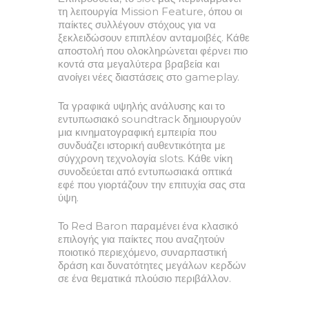
τη λειτουργία Mission Feature, όπου οι
παίκτες συλλέγουν στόχους για να
ξεκλειδώσουν επιπλέον ανταμοιβές. Κάθε
αποστολή που ολοκληρώνεται φέρνει πιο
κοντά στα μεγαλύτερα βραβεία και
ανοίγει νέες διαστάσεις στο gameplay.
Τα γραφικά υψηλής ανάλυσης και το
εντυπωσιακό soundtrack δημιουργούν
μια κινηματογραφική εμπειρία που
συνδυάζει ιστορική αυθεντικότητα με
σύγχρονη τεχνολογία slots. Κάθε νίκη
συνοδεύεται από εντυπωσιακά οπτικά
εφέ που γιορτάζουν την επιτυχία σας στα
ύψη.
Το Red Baron παραμένει ένα κλασικό
επιλογής για παίκτες που αναζητούν
ποιοτικό περιεχόμενο, συναρπαστική
δράση και δυνατότητες μεγάλων κερδών
σε ένα θεματικά πλούσιο περιβάλλον.