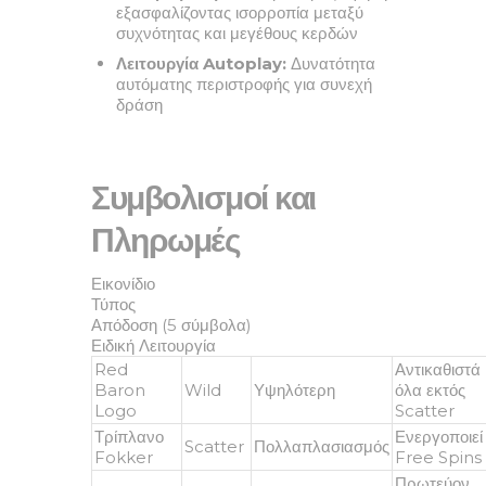
εξασφαλίζοντας ισορροπία μεταξύ
συχνότητας και μεγέθους κερδών
Λειτουργία Autoplay:
Δυνατότητα
αυτόματης περιστροφής για συνεχή
δράση
Συμβολισμοί και
Πληρωμές
Εικονίδιο
Τύπος
Απόδοση (5 σύμβολα)
Ειδική Λειτουργία
Red
Αντικαθιστά
Baron
Wild
Υψηλότερη
όλα εκτός
Logo
Scatter
Τρίπλανο
Ενεργοποιεί
Scatter
Πολλαπλασιασμός
Fokker
Free Spins
Πρωτεύον