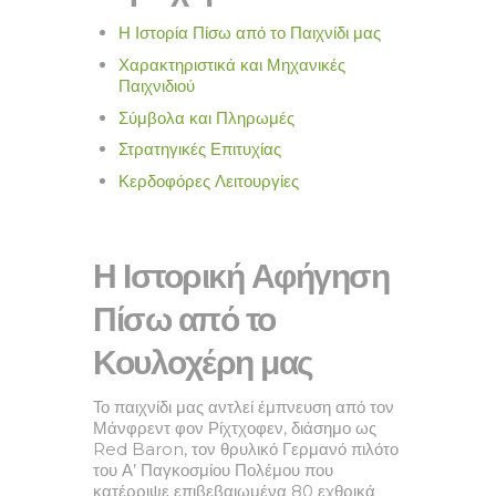
Η Ιστορία Πίσω από το Παιχνίδι μας
Χαρακτηριστικά και Μηχανικές
Παιχνιδιού
Σύμβολα και Πληρωμές
Στρατηγικές Επιτυχίας
Κερδοφόρες Λειτουργίες
Η Ιστορική Αφήγηση
Πίσω από το
Κουλοχέρη μας
Το παιχνίδι μας αντλεί έμπνευση από τον
Μάνφρεντ φον Ρίχτχοφεν, διάσημο ως
Red Baron, τον θρυλικό Γερμανό πιλότο
του Α’ Παγκοσμίου Πολέμου που
κατέρριψε επιβεβαιωμένα 80 εχθρικά