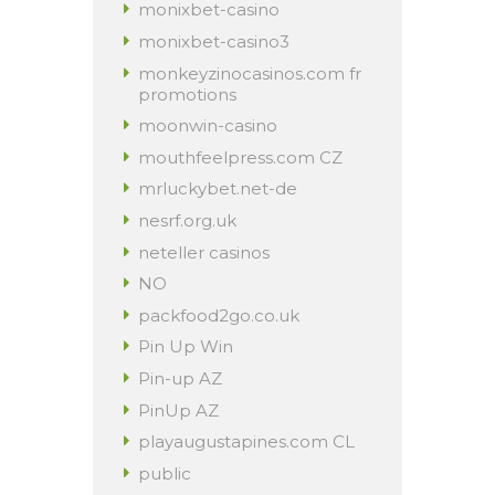
monixbet-casino
monixbet-casino3
monkeyzinocasinos.com fr
promotions
moonwin-casino
mouthfeelpress.com CZ
mrluckybet.net-de
nesrf.org.uk
neteller casinos
NO
packfood2go.co.uk
Pin Up Win
Pin-up AZ
PinUp AZ
playaugustapines.com CL
public