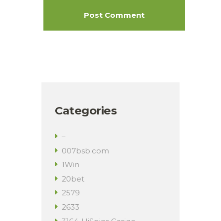
Categories
–
007bsb.com
1Win
20bet
2579
2633