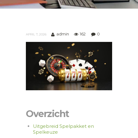
admin
162
0
APRIL 7, 2026
Overzicht
Uitgebreid Spelpakket en
Spelkeuze