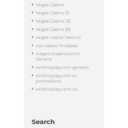
Vegas Casino
Vegas Casino (1)
Vegas Casino (3)
Vegas Casino (6)
vegas-casino-hero.nl
vox casino hrvatska
wageoncasinos.com
Generic
wintinoplay.com generic
wintinoplay.com pl
promotions
wintinoplay.com-cs
Search