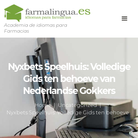
Academia de idiomas para
Farmacias
Nyxbets Speelhuis: Volledige
Gids ten behoeve van
Nederlandse Gokkers
Home
Uncategorized
Nyxbets Speelhuis: Volledige Gids ten behoeve...