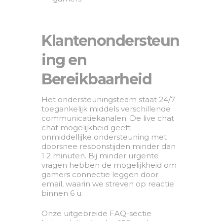
Klantenondersteun
ing en
Bereikbaarheid
Het ondersteuningsteam staat 24/7
toegankelijk middels verschillende
communicatiekanalen. De live chat
chat mogelijkheid geeft
onmiddellijke ondersteuning met
doorsnee responstijden minder dan
1 2 minuten. Bij minder urgente
vragen hebben de mogelijkheid om
gamers connectie leggen door
email, waarin we streven op reactie
binnen 6 u.
Onze uitgebreide FAQ-sectie