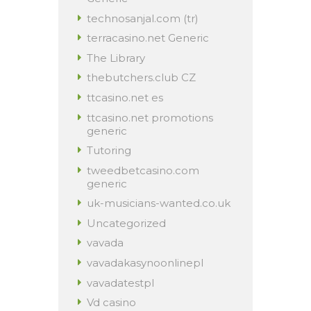
technosanjal.com (tr)
terracasino.net Generic
The Library
thebutchers.club CZ
ttcasino.net es
ttcasino.net promotions
generic
Tutoring
tweedbetcasino.com
generic
uk-musicians-wanted.co.uk
Uncategorized
vavada
vavadakasynoonlinepl
vavadatestpl
Vd casino