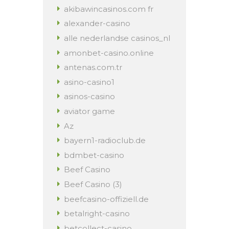
akibawincasinos.com fr
alexander-casino
alle nederlandse casinos_nl
amonbet-casino.online
antenas.com.tr
asino-casino1
asinos-casino
aviator game
Az
bayern1-radioclub.de
bdmbet-casino
Beef Casino
Beef Casino (3)
beefcasino-offiziell.de
betalright-casino
betcollect-casino