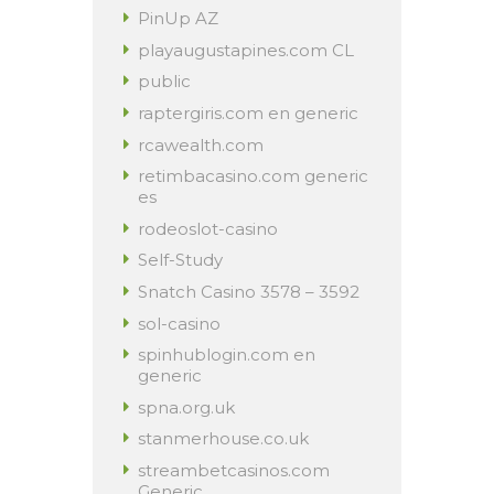
PinUp AZ
playaugustapines.com CL
public
raptergiris.com en generic
rcawealth.com
retimbacasino.com generic
es
rodeoslot-casino
Self-Study
Snatch Casino 3578 – 3592
sol-casino
spinhublogin.com en
generic
spna.org.uk
stanmerhouse.co.uk
streambetcasinos.com
Generic