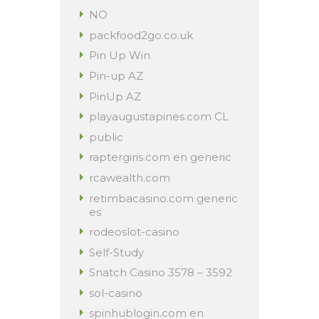
NO
packfood2go.co.uk
Pin Up Win
Pin-up AZ
PinUp AZ
playaugustapines.com CL
public
raptergiris.com en generic
rcawealth.com
retimbacasino.com generic
es
rodeoslot-casino
Self-Study
Snatch Casino 3578 – 3592
sol-casino
spinhublogin.com en