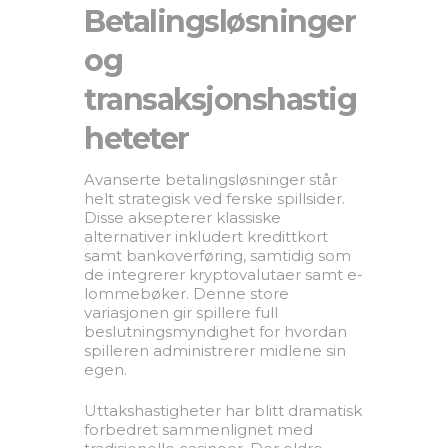
Betalingsløsninger
og
transaksjonshastig
heteter
Avanserte betalingsløsninger står
helt strategisk ved ferske spillsider.
Disse aksepterer klassiske
alternativer inkludert kredittkort
samt bankoverføring, samtidig som
de integrerer kryptovalutaer samt e-
lommebøker. Denne store
variasjonen gir spillere full
beslutningsmyndighet for hvordan
spilleren administrerer midlene sin
egen.
Uttakshastigheter har blitt dramatisk
forbedret sammenlignet med