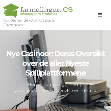
Academia de idiomas para
Farmacias
Nye Casinoer: Deres Oversikt
over de aller Nyeste
Spillplattformene
Home
Uncategorized
Nye Casinoer: Deres Oversikt over de aller...