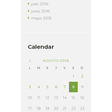
julio
2016
junio
2016
mayo
2016
Calendar
AGOSTO
2026
L
M
X
J
V
S
D
1
2
3
4
5
6
7
8
9
10
11
12
13
14
15
16
17
18
19
20
21
22
23