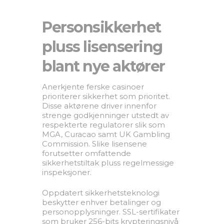
Personsikkerhet
pluss lisensering
blant nye aktører
Anerkjente ferske casinoer
prioriterer sikkerhet som prioritet.
Disse aktørene driver innenfor
strenge godkjenninger utstedt av
respekterte regulatorer slik som
MGA, Curacao samt UK Gambling
Commission. Slike lisensene
forutsetter omfattende
sikkerhetstiltak pluss regelmessige
inspeksjoner.
Oppdatert sikkerhetsteknologi
beskytter enhver betalinger og
personopplysninger. SSL-sertifikater
som bruker 256-bits krypteringsnivå