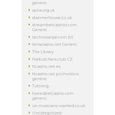
generic
spna.org.uk
stanmerhouse.co.uk
streambetcasinos.com
Generic
technosanjal.com (tr)
terracasino.net Generic
The Library
thebutchers.club CZ
ttcasino.net es
ttcasino.net promotions
generic
Tutoring
tweedbetcasino.com
generic
uk-musicians-wanted.co.uk
Uncategorized