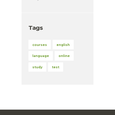
Tags
courses
english
language
online
study
test