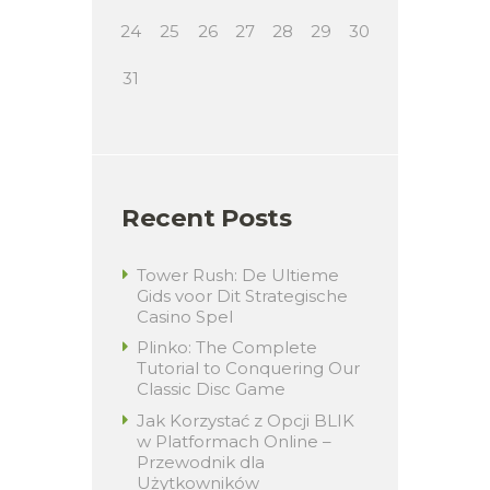
24
25
26
27
28
29
30
31
Recent Posts
Tower Rush: De Ultieme
Gids voor Dit Strategische
Casino Spel
Plinko: The Complete
Tutorial to Conquering Our
Classic Disc Game
Jak Korzystać z Opcji BLIK
w Platformach Online –
Przewodnik dla
Użytkowników