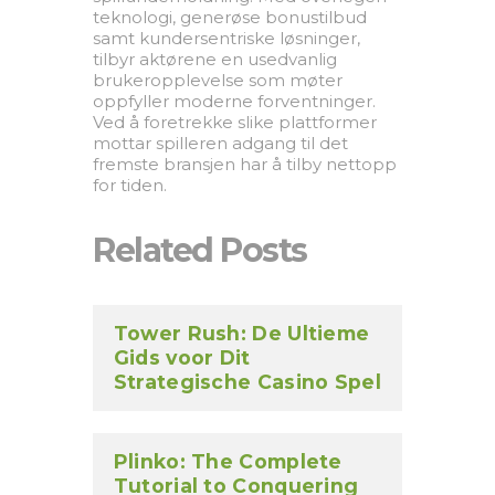
teknologi, generøse bonustilbud
samt kundersentriske løsninger,
tilbyr aktørene en usedvanlig
brukeropplevelse som møter
oppfyller moderne forventninger.
Ved å foretrekke slike plattformer
mottar spilleren adgang til det
fremste bransjen har å tilby nettopp
for tiden.
Related Posts
Tower Rush: De Ultieme
Gids voor Dit
Strategische Casino Spel
Plinko: The Complete
Tutorial to Conquering