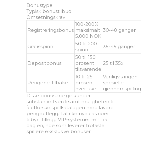
Bonustype
Typisk bonustilbud
Omsetningskrav
100-200%
Registreringsbonus
maksimalt
30-40 ganger
5.000 NOK
50 til 200
Gratisspinn
35-45 ganger
spinn
50 til 150
Depositbonus
prosent
25 til 35x
tilsvarende
10 til 25
Vanligvis ingen
Pengene-tilbake
prosent
spesielle
hver uke
gjennomspilling
Disse bonusene gir kunder
substantiell verdi samt muligheten til
å utforske spillkatalogen med lavere
pengeutlegg. Tallrike nye casinoer
tilbyr i tillegg VIP-systemer rett fra
dag en, noe som leverer trofaste
spillere eksklusive bonuser.