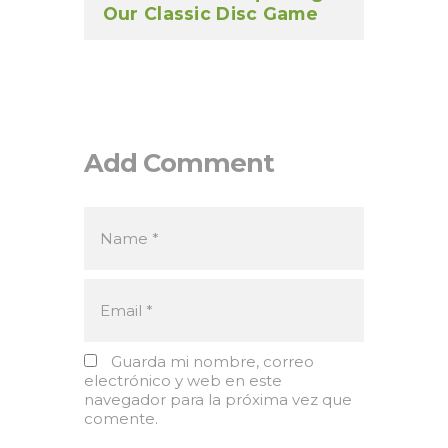
Our Classic Disc Game
Add Comment
Guarda mi nombre, correo
electrónico y web en este
navegador para la próxima vez que
comente.