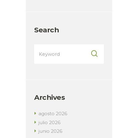
Search
Archives
agosto
2026
julio
2026
junio
2026