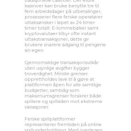
tradisjonelle casinoer. Der eldre
kasinoer kan bruke benytte tre til
fem arbeidsdager på utbetalinger,
prosesserer flere ferske operatører
uttaksønsker i løpet av 24 timer
timer totalt. E-lommebøker samt
kryptovalutaer tilbyr ofte instant
uttakstransaksjoner, dette gir
brukere snarere adgang til pengene
sin egen.
Gjennomsiktige transaksjonsvilkår
uten usynlige avgifter bygger
troverdighet. Minste grenser
opprettholdes lave til å gjøre at
plattformen åpen for alle samtlige
budsjetter, samtidig som
maksimumsgrenser forsikrer både
spillere og spillsiden mot ekstreme
variasjoner.
Ferske spillplattformer
representerer fremtiden på online
spillunderholdning. Med overlegen