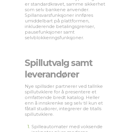
er standardkravet, samme sikkerhet
som selv bankene anvender.
Spillansvarsfunksjoner innføres
umiddelbart på plattformen,
inkluderende betalingsgrenser,
pausefunksjoner samt
selvblokkeringsfunksjoner.
Spillutvalg samt
leverandører
Nye spillsider partnerer ved tallrike
spillutviklere for å presentere et
omfattende bredt katalog. Heller
enn å innskrenke seg selv til kun et
fåtall studiorer, integrerer de titalls
spillutviklere.
Spilleautomater med voksende