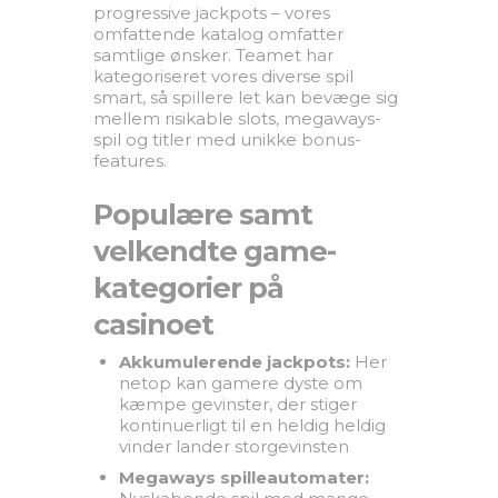
progressive jackpots – vores
omfattende katalog omfatter
samtlige ønsker. Teamet har
kategoriseret vores diverse spil
smart, så spillere let kan bevæge sig
mellem risikable slots, megaways-
spil og titler med unikke bonus-
features.
Populære samt
velkendte game-
kategorier på
casinoet
Akkumulerende jackpots:
Her
netop kan gamere dyste om
kæmpe gevinster, der stiger
kontinuerligt til en heldig heldig
vinder lander storgevinsten
Megaways spilleautomater: