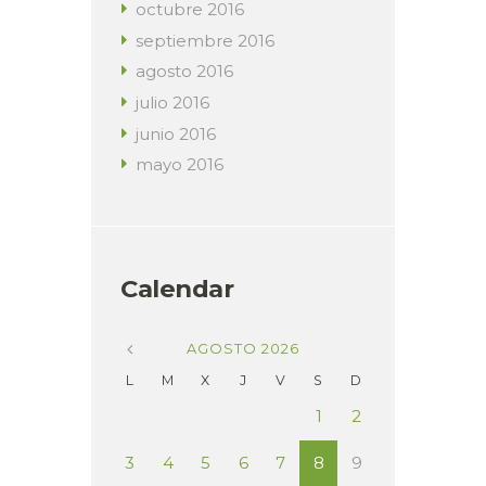
octubre
2016
septiembre
2016
agosto
2016
julio
2016
junio
2016
mayo
2016
Calendar
AGOSTO
2026
L
M
X
J
V
S
D
1
2
3
4
5
6
7
8
9