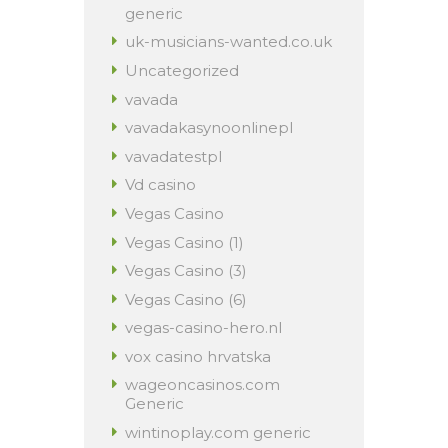
generic
uk-musicians-wanted.co.uk
Uncategorized
vavada
vavadakasynoonlinepl
vavadatestpl
Vd casino
Vegas Casino
Vegas Casino (1)
Vegas Casino (3)
Vegas Casino (6)
vegas-casino-hero.nl
vox casino hrvatska
wageoncasinos.com
Generic
wintinoplay.com generic