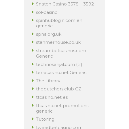
Snatch Casino 3578 – 3592
sol-casino
spinhublogin.com en
generic
spna.org.uk
stanmerhouse.co.uk
streambetcasinos.com
Generic
technosanjal.com (tr)
terracasino.net Generic
The Library
thebutchers.club CZ
ttcasino.net es
ttcasino.net promotions
generic
Tutoring
tweedbetcasino.com