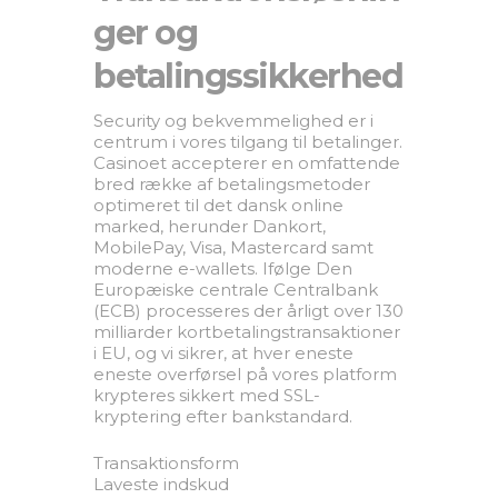
ger og
betalingssikkerhed
Security og bekvemmelighed er i
centrum i vores tilgang til betalinger.
Casinoet accepterer en omfattende
bred række af betalingsmetoder
optimeret til det dansk online
marked, herunder Dankort,
MobilePay, Visa, Mastercard samt
moderne e-wallets. Ifølge Den
Europæiske centrale Centralbank
(ECB) processeres der årligt over 130
milliarder kortbetalingstransaktioner
i EU, og vi sikrer, at hver eneste
eneste overførsel på vores platform
krypteres sikkert med SSL-
kryptering efter bankstandard.
Transaktionsform
Laveste indskud