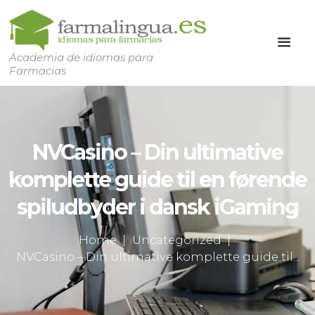
Academia de idiomas para
Farmacias
NVCasino – Din ultimative
komplette guide til en førende
spiludbyder i dansk iGaming
Home
Uncategorized
NVCasino – Din ultimative komplette guide til...