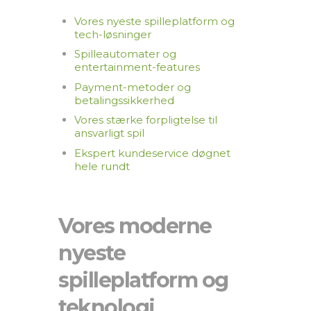
Vores nyeste spilleplatform og
tech-løsninger
Spilleautomater og
entertainment-features
Payment-metoder og
betalingssikkerhed
Vores stærke forpligtelse til
ansvarligt spil
Ekspert kundeservice døgnet
hele rundt
Vores moderne
nyeste
spilleplatform og
teknologi