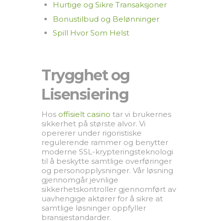
Hurtige og Sikre Transaksjoner
Bonustilbud og Belønninger
Spill Hvor Som Helst
Trygghet og
Lisensiering
Hos
offisielt casino
tar vi brukernes
sikkerhet på største alvor. Vi
opererer under rigoristiske
regulerende rammer og benytter
moderne SSL-krypteringsteknologi
til å beskytte samtlige overføringer
og personopplysninger. Vår løsning
gjennomgår jevnlige
sikkerhetskontroller gjennomført av
uavhengige aktører for å sikre at
samtlige løsninger oppfyller
bransjestandarder.