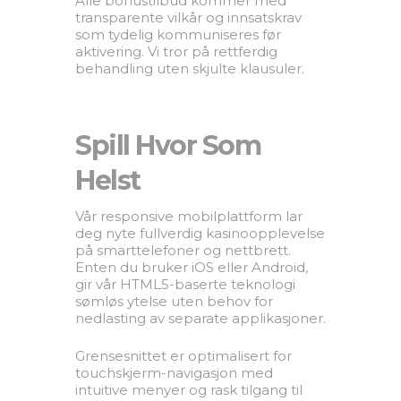
Alle bonustilbud kommer med
transparente vilkår og innsatskrav
som tydelig kommuniseres før
aktivering. Vi tror på rettferdig
behandling uten skjulte klausuler.
Spill Hvor Som
Helst
Vår responsive mobilplattform lar
deg nyte fullverdig kasinoopplevelse
på smarttelefoner og nettbrett.
Enten du bruker iOS eller Android,
gir vår HTML5-baserte teknologi
sømløs ytelse uten behov for
nedlasting av separate applikasjoner.
Grensesnittet er optimalisert for
touchskjerm-navigasjon med
intuitive menyer og rask tilgang til