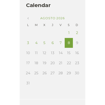
Calendar
AGOSTO
2026
L
M
X
J
V
S
D
1
2
3
4
5
6
7
8
9
10
11
12
13
14
15
16
17
18
19
20
21
22
23
24
25
26
27
28
29
30
31