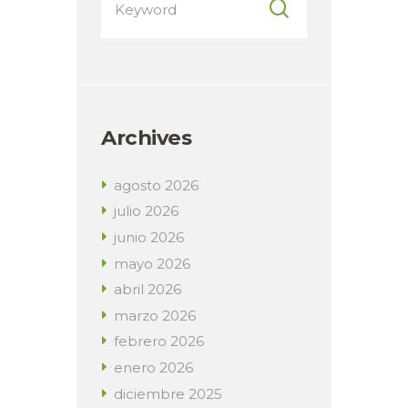
Archives
agosto
2026
julio
2026
junio
2026
mayo
2026
abril
2026
marzo
2026
febrero
2026
enero
2026
diciembre
2025