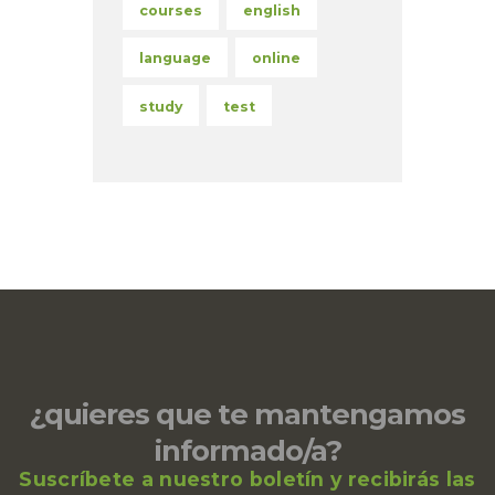
courses
english
language
online
study
test
¿quieres que te mantengamos
informado/a?
Suscríbete a nuestro boletín y recibirás las