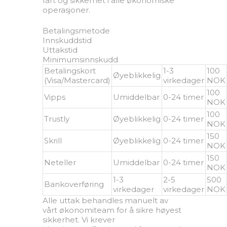
fart og sikkerhet i alle økonomiske
operasjoner.
Betalingsmetode
Innskuddstid
Uttakstid
Minimumsinnskudd
Betalingskort
1-3
100
Øyeblikkelig
(Visa/Mastercard)
virkedager
NOK
100
Vipps
Umiddelbar
0-24 timer
NOK
100
Trustly
Øyeblikkelig
0-24 timer
NOK
150
Skrill
Øyeblikkelig
0-24 timer
NOK
150
Neteller
Umiddelbar
0-24 timer
NOK
1-3
2-5
500
Bankoverføring
virkedager
virkedager
NOK
Alle uttak behandles manuelt av
vårt økonomiteam for å sikre høyest
sikkerhet. Vi krever