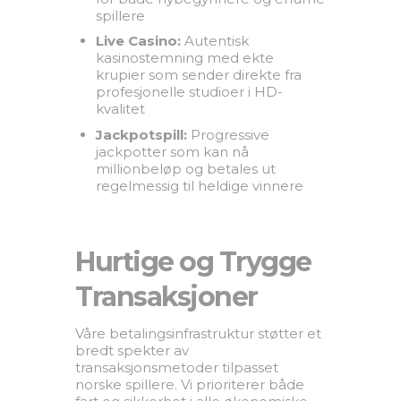
spillere
Live Casino:
Autentisk
kasinostemning med ekte
krupier som sender direkte fra
profesjonelle studioer i HD-
kvalitet
Jackpotspill:
Progressive
jackpotter som kan nå
millionbeløp og betales ut
regelmessig til heldige vinnere
Hurtige og Trygge
Transaksjoner
Våre betalingsinfrastruktur støtter et
bredt spekter av
transaksjonsmetoder tilpasset
norske spillere. Vi prioriterer både