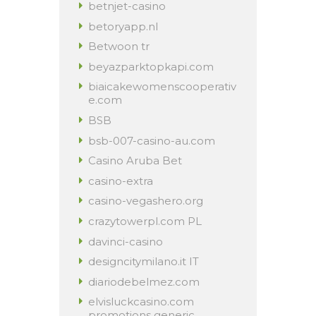
betnjet-casino
betoryapp.nl
Betwoon tr
beyazparktopkapi.com
biaicakewomenscooperativ
e.com
BSB
bsb-007-casino-au.com
Casino Aruba Bet
casino-extra
casino-vegashero.org
crazytowerpl.com PL
davinci-casino
designcitymilano.it IT
diariodebelmez.com
elvisluckcasino.com
promotions generic