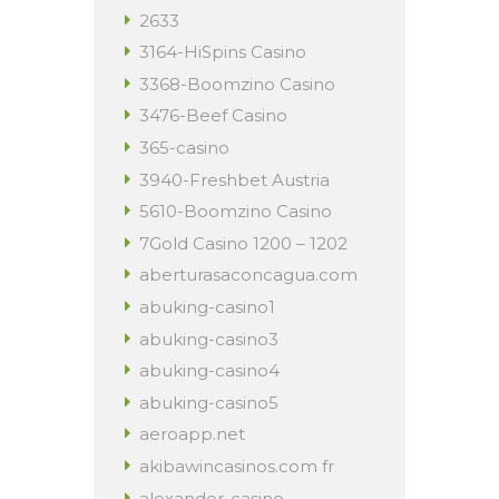
2633
3164-HiSpins Casino
3368-Boomzino Casino
3476-Beef Casino
365-casino
3940-Freshbet Austria
5610-Boomzino Casino
7Gold Casino 1200 – 1202
aberturasaconcagua.com
abuking-casino1
abuking-casino3
abuking-casino4
abuking-casino5
aeroapp.net
akibawincasinos.com fr
alexander-casino