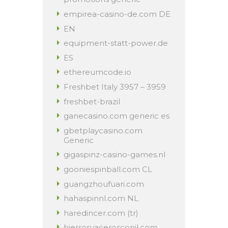
empirea-casino-de.com DE
EN
equipment-statt-power.de
ES
ethereumcode.io
Freshbet Italy 3957 – 3959
freshbet-brazil
ganecasino.com generic es
gbetplaycasino.com
Generic
gigaspinz-casino-games.nl
gooniespinball.com CL
guangzhoufuari.com
hahaspinnl.com NL
haredincer.com (tr)
hierrosyacerosconil.com