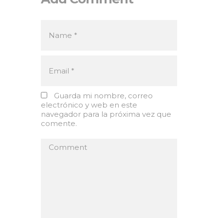
Guarda mi nombre, correo
electrónico y web en este
navegador para la próxima vez que
comente.