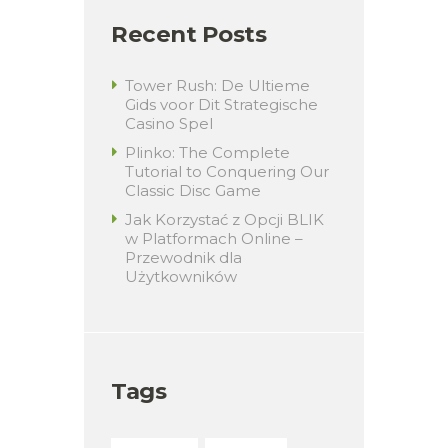
Recent Posts
Tower Rush: De Ultieme
Gids voor Dit Strategische
Casino Spel
Plinko: The Complete
Tutorial to Conquering Our
Classic Disc Game
Jak Korzystać z Opcji BLIK
w Platformach Online –
Przewodnik dla
Użytkowników
Tags