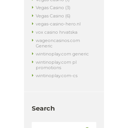
Vegas Casino (3)
Vegas Casino (6)
vegas-casino-hero.nl
vox casino hrvatska
wageoncasinos.com
Generic
wintinoplay.com generic
wintinoplay.com pl
promotions
wintinoplay.com-cs
Search