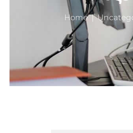
Home
Uncatego