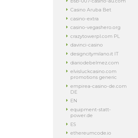
bsb-007-casino-au.com
Casino Aruba Bet
casino-extra
casino-vegashero.org
crazytowerpl.com PL
davinci-casino
designcitymilano.it IT
diariodebelmez.com
elvisluckcasino.com
promotions generic
empirea-casino-de.com
DE
EN
equipment-statt-
power.de
ES
ethereumcode.io