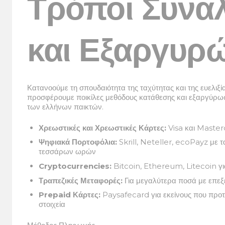
Τρόποι Συνα
και Εξαργυρ
Κατανοούμε τη σπουδαιότητα της ταχύτητας και της ευελιξία
προσφέρουμε ποικίλες μεθόδους κατάθεσης και εξαργύρωσ
των ελλήνων παικτών.
Χρεωστικές και Χρεωστικές Κάρτες:
Visa και Master
Ψηφιακά Πορτοφόλια:
Skrill, Neteller, ecoPayz με τ
τεσσάρων ωρών
Cryptocurrencies:
Bitcoin, Ethereum, Litecoin γι
Τραπεζικές Μεταφορές:
Για μεγαλύτερα ποσά με επε
Prepaid Κάρτες:
Paysafecard για εκείνους που προτ
στοιχεία