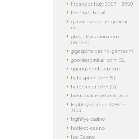
Freshbet Italy 3957 – 3959
freshbet-brazil
ganecasino.com generic
es
gbetplaycasino.com
Generic
gigaspinz-casino-games.nl
gooniespinball.com CL
guangzhoufuari.com
hahaspinnl.com NL
haredincer.com (tr)
hierrosyacerosconil.com
HighFlys Casino 3092 –
3103
highflys-casino
hotloot-casino
Ice Casino