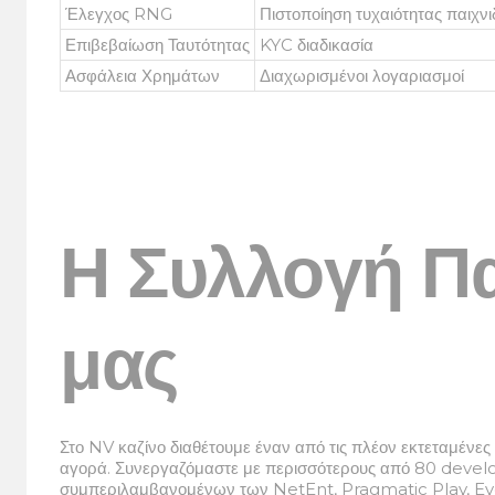
Έλεγχος RNG
Πιστοποίηση τυχαιότητας παιχνι
Επιβεβαίωση Ταυτότητας
KYC διαδικασία
Ασφάλεια Χρημάτων
Διαχωρισμένοι λογαριασμοί
Η Συλλογή Πα
μας
Στο NV καζίνο διαθέτουμε έναν από τις πλέον εκτεταμένες 
αγορά. Συνεργαζόμαστε με περισσότερους από 80 develo
συμπεριλαμβανομένων των NetEnt, Pragmatic Play, Ev