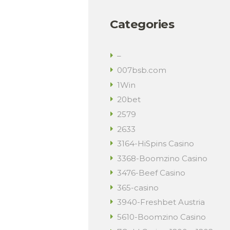
Categories
–
007bsb.com
1Win
20bet
2579
2633
3164-HiSpins Casino
3368-Boomzino Casino
3476-Beef Casino
365-casino
3940-Freshbet Austria
5610-Boomzino Casino