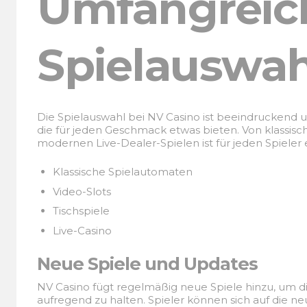
Umfangreic
Spielauswah
Die Spielauswahl bei NV Casino ist beeindruckend u
die für jeden Geschmack etwas bieten. Von klassisc
modernen Live-Dealer-Spielen ist für jeden Spieler 
Klassische Spielautomaten
Video-Slots
Tischspiele
Live-Casino
Neue Spiele und Updates
NV Casino fügt regelmäßig neue Spiele hinzu, um di
aufregend zu halten. Spieler können sich auf die neu