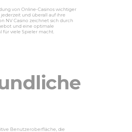
ndung von Online-Casinos wichtiger
jederzeit und überall auf ihre
von NV Casino zeichnet sich durch
gebot und eine optimale
für viele Spieler macht.
undliche
itive Benutzeroberfläche, die