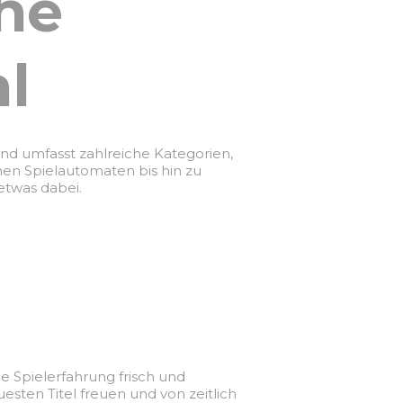
he
l
nd umfasst zahlreiche Kategorien,
hen Spielautomaten bis hin zu
etwas dabei.
e Spielerfahrung frisch und
esten Titel freuen und von zeitlich