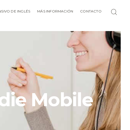
SIVO DE INGLÉS
MÁS INFORMACIÓN
CONTACTO
 die Mobile