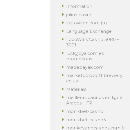
Information
julius-casino
kajtoviken.com (tr)
Language Exchange
LocoWins Casino 3080 –
3091
luckyjoya.com es
promotions
madebayak.com
marketbosworthbrewery.
co.uk
Materials
meilleurs casinos en ligne
Arabes – FR
monixbet-casino
monixbet-casino3
monkeyzinocasinos.com fr