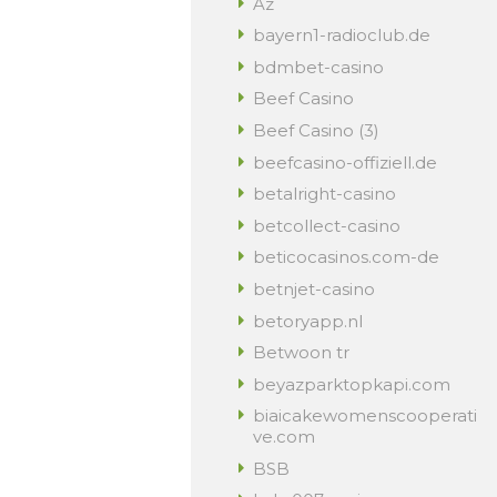
Az
bayern1-radioclub.de
bdmbet-casino
Beef Casino
Beef Casino (3)
beefcasino-offiziell.de
betalright-casino
betcollect-casino
beticocasinos.com-de
betnjet-casino
betoryapp.nl
Betwoon tr
beyazparktopkapi.com
biaicakewomenscooperati
ve.com
BSB