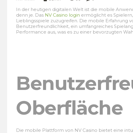
In der heutigen digitalen Welt ist die mobile Anwe
denn je. Das
NV Casino login
ermöglicht es Spielern, 
Lieblingsspiele zuzugreifen. Die mobile Erfahrung 
Benutzerfreundlichkeit, ein umfangreiches Spielan
Performance aus, was es zu einer bevorzugten Wahl 
Benutzerfre
Oberfläche
Die mobile Plattform von NV Casino bietet eine intu