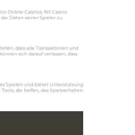
 von Online-Casinos. NV Casino
e Daten seiner Spieler zu
ellen, dass alle Transaktionen und
können sich darauf verlassen, dass
es Spielen und bietet Unterstützung
 Tools, die helfen, das Spielverhalten