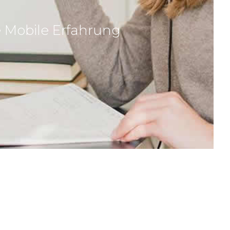
ie Mobile Erfahrung