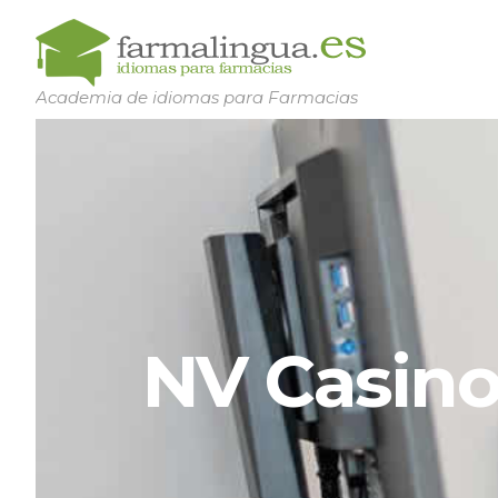
Academia de idiomas para Farmacias
NV Casino: