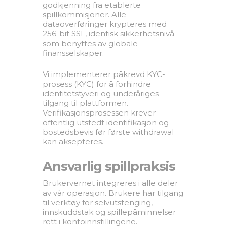
godkjenning fra etablerte
spillkommisjoner. Alle
dataoverføringer krypteres med
256-bit SSL, identisk sikkerhetsnivå
som benyttes av globale
finansselskaper.
Vi implementerer påkrevd KYC-
prosess (KYC) for å forhindre
identitetstyveri og underåriges
tilgang til plattformen.
Verifikasjonsprosessen krever
offentlig utstedt identifikasjon og
bostedsbevis før første withdrawal
kan aksepteres.
Ansvarlig spillpraksis
Brukervernet integreres i alle deler
av vår operasjon. Brukere har tilgang
til verktøy for selvutstenging,
innskuddstak og spillepåminnelser
rett i kontoinnstillingene.