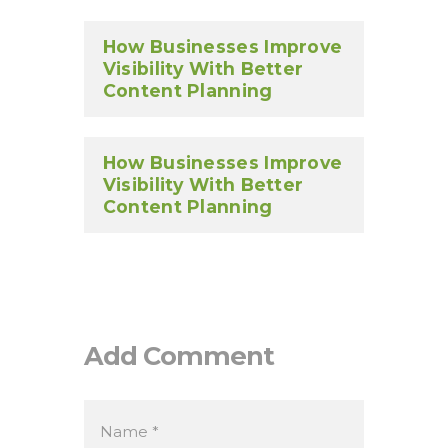
How Businesses Improve
Visibility With Better
Content Planning
How Businesses Improve
Visibility With Better
Content Planning
Add Comment