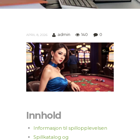
admin
140
0
APRIL 8, 2026
Innhold
Informasjon til spillopplevelsen
Spillkatalog og