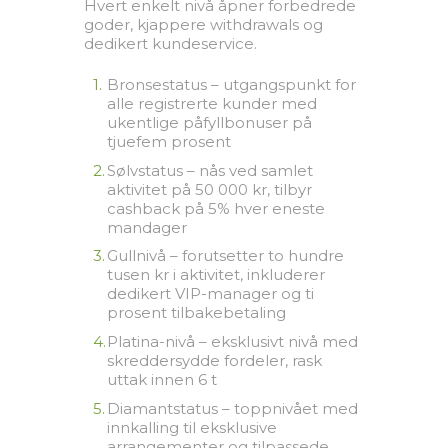
Hvert enkelt nivå åpner forbedrede
goder, kjappere withdrawals og
dedikert kundeservice.
Bronsestatus – utgangspunkt for
alle registrerte kunder med
ukentlige påfyllbonuser på
tjuefem prosent
Sølvstatus – nås ved samlet
aktivitet på 50 000 kr, tilbyr
cashback på 5% hver eneste
mandager
Gullnivå – forutsetter to hundre
tusen kr i aktivitet, inkluderer
dedikert VIP-manager og ti
prosent tilbakebetaling
Platina-nivå – eksklusivt nivå med
skreddersydde fordeler, rask
uttak innen 6 t
Diamantstatus – toppnivået med
innkalling til eksklusive
arrangementer og tilpassede