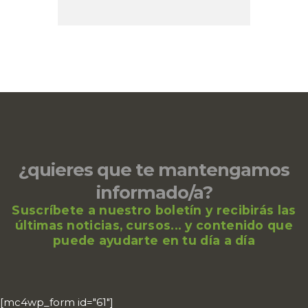
¿quieres que te mantengamos
informado/a?
Suscríbete a nuestro boletín y recibirás las
últimas noticias, cursos... y contenido que
puede ayudarte en tu día a día
[mc4wp_form id="61"]