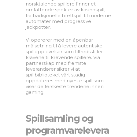
norsktalende spillere finner et
omfattende spekter av kasinospill,
fra tradisjonelle brettspill til moderne
automater med progressive
jackpotter.
Vi opererer med en åpenbar
målsetning til å levere autentiske
spillopplevelser som tilfredsstiller
kravene til krevende spillere. Via
partnerskap med fremste
leverandører sikrer vi at
spillbiblioteket vårt stadig
oppdateres med nyeste spill som
viser de ferskeste trendene innen
gaming.
Spillsamling og
programvarelevera