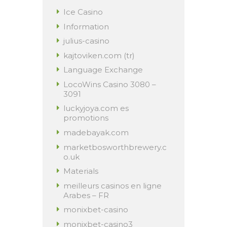
Ice Casino
Information
julius-casino
kajtoviken.com (tr)
Language Exchange
LocoWins Casino 3080 –
3091
luckyjoya.com es
promotions
madebayak.com
marketbosworthbrewery.c
o.uk
Materials
meilleurs casinos en ligne
Arabes – FR
monixbet-casino
monixbet-casino3