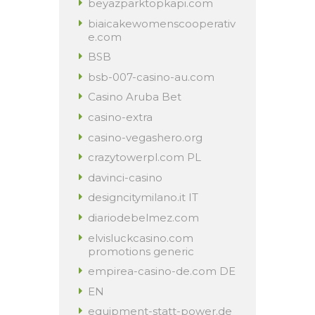
beyazparktopkapi.com
biaicakewomenscooperativ
e.com
BSB
bsb-007-casino-au.com
Casino Aruba Bet
casino-extra
casino-vegashero.org
crazytowerpl.com PL
davinci-casino
designcitymilano.it IT
diariodebelmez.com
elvisluckcasino.com
promotions generic
empirea-casino-de.com DE
EN
equipment-statt-power.de