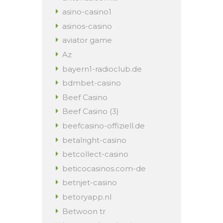
asino-casino1
asinos-casino
aviator game
Az
bayern1-radioclub.de
bdmbet-casino
Beef Casino
Beef Casino (3)
beefcasino-offiziell.de
betalright-casino
betcollect-casino
beticocasinos.com-de
betnjet-casino
betoryapp.nl
Betwoon tr