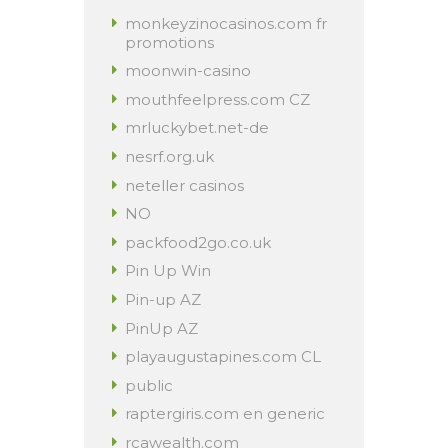
monkeyzinocasinos.com fr
promotions
moonwin-casino
mouthfeelpress.com CZ
mrluckybet.net-de
nesrf.org.uk
neteller casinos
NO
packfood2go.co.uk
Pin Up Win
Pin-up AZ
PinUp AZ
playaugustapines.com CL
public
raptergiris.com en generic
rcawealth.com