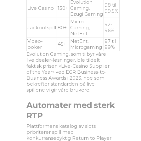
Evolution
98 til
Live Casino
150+
Gaming,
99.5%
Ezugi Gaming
Micro
92-
Jackpotspill
80+
Gaming,
96%
NetEnt
Video-
NetEnt,
97 til
45+
poker
Microgaming
99%
Evolution Gaming, som tilbyr våre
live dealer-løsninger, ble tildelt
faktisk prisen «Live-Casino Supplier
of the Year» ved EGR Business-to-
Business Awards i 2023, noe som
bekrefter standarden på live-
spillene vi gir våre brukere.
Automater med sterk
RTP
Plattformens katalog av slots
prioriterer spill med
konkurransedyktig Return to Player