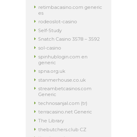
retimbacasino.com generic
es
rodeoslot-casino
Self-Study
Snatch Casino 3578 – 3592
sol-casino
spinhublogin.com en
generic
spna.org.uk
stanmerhouse.co.uk
streambetcasinos.com
Generic
technosanjal.com (tr)
terracasino.net Generic
The Library
thebutchers.club CZ