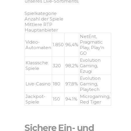
unseres Live-Sortiments.
Spielkategorie
Anzahl der Spiele
Mittlere RTP
Hauptanbieter
NetEnt,
Video-
Pragmatic
1.850
96,4%
Automaten
Play, Play’n
GO
Evolution
Klassische
320
98,2%
Gaming,
Spiele
Ezugi
Evolution
Live-Casino
180
97,8%
Gaming,
Playtech
Jackpot-
Microgaming,
150
94.1%
Spiele
Red Tiger
Sichere Ein- und