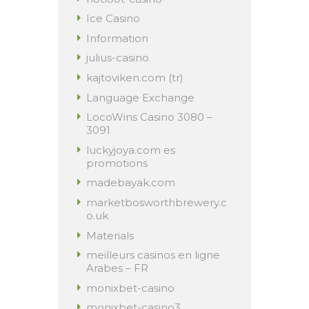
Ice Casino
Information
julius-casino
kajtoviken.com (tr)
Language Exchange
LocoWins Casino 3080 –
3091
luckyjoya.com es
promotions
madebayak.com
marketbosworthbrewery.c
o.uk
Materials
meilleurs casinos en ligne
Arabes – FR
monixbet-casino
monixbet-casino3