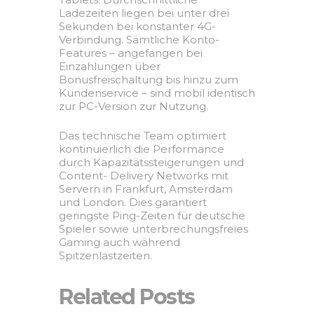
Ladezeiten liegen bei unter drei
Sekunden bei konstanter 4G-
Verbindung. Sämtliche Konto-
Features – angefangen bei
Einzahlungen über
Bonusfreischaltung bis hinzu zum
Kundenservice – sind mobil identisch
zur PC-Version zur Nutzung.
Das technische Team optimiert
kontinuierlich die Performance
durch Kapazitätssteigerungen und
Content- Delivery Networks mit
Servern in Frankfurt, Amsterdam
und London. Dies garantiert
geringste Ping-Zeiten für deutsche
Spieler sowie unterbrechungsfreies
Gaming auch während
Spitzenlastzeiten.
Related Posts