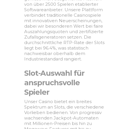
von über 2500 Spielen etablierter
Softwareanbieter. Unsere Plattform
verbindet traditionelle Casinospiele
mit innovativen Neuerscheinungen,
dabei wir besonderen Wert bei faire
Auszahlungsquoten und zertifizierte
Zufallsgeneratoren setzen. Die
durchschnittliche RTP-Rate der Slots
liegt bei 96.4%, was statistisch
nachweisbar oberhalb dem
Industriestandard rangiert.
Slot-Auswahl für
anspruchsvolle
Spieler
Unser Casino bietet ein breites
Spektrum an Slots, die verschiedene
Vorlieben bedienen. Von progressiv
wachsenden Jackpot-Automaten
mit Millionen-Preisen bis hin zu
Megaways-Features mit bis zu