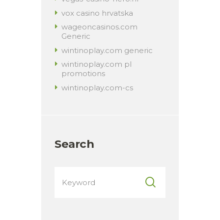
vox casino hrvatska
wageoncasinos.com
Generic
wintinoplay.com generic
wintinoplay.com pl
promotions
wintinoplay.com-cs
Search