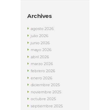
Archives
agosto
2026
julio
2026
junio
2026
mayo
2026
abril
2026
marzo
2026
febrero
2026
enero
2026
diciembre
2025
noviembre
2025
octubre
2025
septiembre
2025