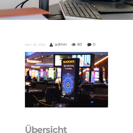
admin
83
0
MAY 26, 2026
Übersicht