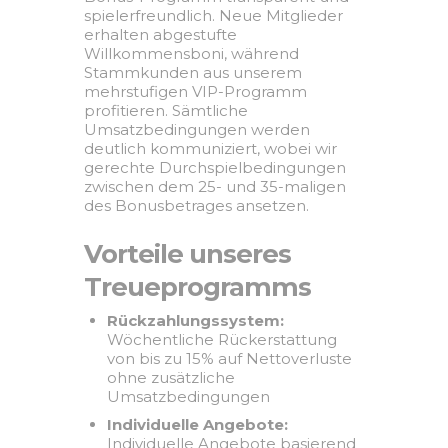
spielerfreundlich. Neue Mitglieder
erhalten abgestufte
Willkommensboni, während
Stammkunden aus unserem
mehrstufigen VIP-Programm
profitieren. Sämtliche
Umsatzbedingungen werden
deutlich kommuniziert, wobei wir
gerechte Durchspielbedingungen
zwischen dem 25- und 35-maligen
des Bonusbetrages ansetzen.
Vorteile unseres
Treueprogramms
Rückzahlungssystem:
Wöchentliche Rückerstattung
von bis zu 15% auf Nettoverluste
ohne zusätzliche
Umsatzbedingungen
Individuelle Angebote:
Individuelle Angebote basierend