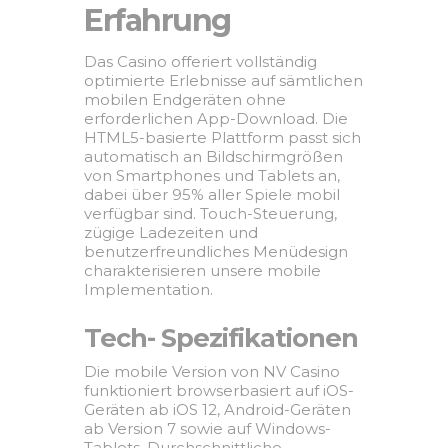
Erfahrung
Das Casino offeriert vollständig
optimierte Erlebnisse auf sämtlichen
mobilen Endgeräten ohne
erforderlichen App-Download. Die
HTML5-basierte Plattform passt sich
automatisch an Bildschirmgrößen
von Smartphones und Tablets an,
dabei über 95% aller Spiele mobil
verfügbar sind. Touch-Steuerung,
zügige Ladezeiten und
benutzerfreundliches Menüdesign
charakterisieren unsere mobile
Implementation.
Tech- Spezifikationen
Die mobile Version von NV Casino
funktioniert browserbasiert auf iOS-
Geräten ab iOS 12, Android-Geräten
ab Version 7 sowie auf Windows-
Tablets. Durchschnittliche