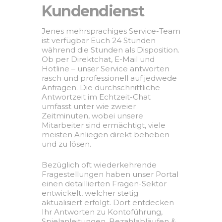
Kundendienst
Jenes mehrsprachiges Service-Team
ist verfügbar Euch 24 Stunden
während die Stunden als Disposition.
Ob per Direktchat, E-Mail und
Hotline – unser Service antworten
rasch und professionell auf jedwede
Anfragen. Die durchschnittliche
Antwortzeit im Echtzeit-Chat
umfasst unter wie zweier
Zeitminuten, wobei unsere
Mitarbeiter sind ermächtigt, viele
meisten Anliegen direkt beheben
und zu lösen.
Bezüglich oft wiederkehrende
Fragestellungen haben unser Portal
einen detaillierten Fragen-Sektor
entwickelt, welcher stetig
aktualisiert erfolgt. Dort entdecken
Ihr Antworten zu Kontoführung,
Spielanleitungen, Bezahlabläufen &