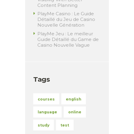
Content Planning
PlayMe Casino : Le Guide
Détaillé du Jeu de Casino
Nouvelle Génération
PlayMe Jeu : Le meilleur
Guide Détaillé du Game de
Casino Nouvelle Vague
Tags
courses
english
language
online
study
test