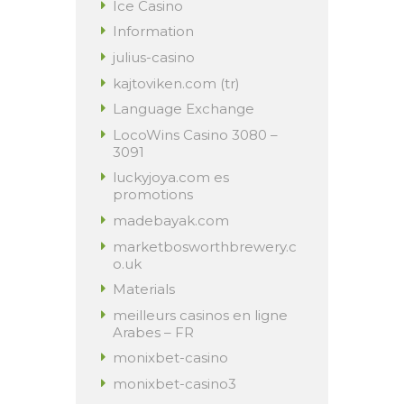
Ice Casino
Information
julius-casino
kajtoviken.com (tr)
Language Exchange
LocoWins Casino 3080 –
3091
luckyjoya.com es
promotions
madebayak.com
marketbosworthbrewery.c
o.uk
Materials
meilleurs casinos en ligne
Arabes – FR
monixbet-casino
monixbet-casino3