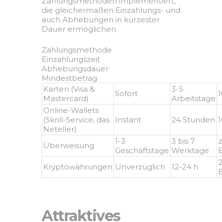
Zahlungsmethoden implementiert,
die gleichermaßen Einzahlungs- und
auch Abhebungen in kürzester
Dauer ermöglichen.
Zahlungsmethode
Einzahlungszeit
Abhebungsdauer
Mindestbetrag
Karten (Visa &
3-5
Sofort
Mastercard)
Arbeitstage
Online-Wallets
(Skrill-Service, das
Instant
24 Stunden
Neteller)
1-3
3 bis 7
Überweisung
Geschäftstage
Werktage
Kryptowährungen
Unverzüglich
12-24 h
Attraktives