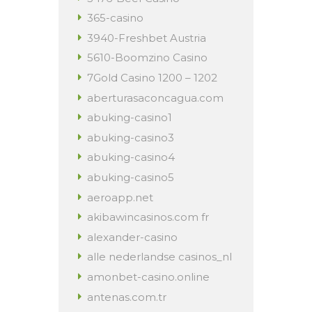
365-casino
3940-Freshbet Austria
5610-Boomzino Casino
7Gold Casino 1200 – 1202
aberturasaconcagua.com
abuking-casino1
abuking-casino3
abuking-casino4
abuking-casino5
aeroapp.net
akibawincasinos.com fr
alexander-casino
alle nederlandse casinos_nl
amonbet-casino.online
antenas.com.tr