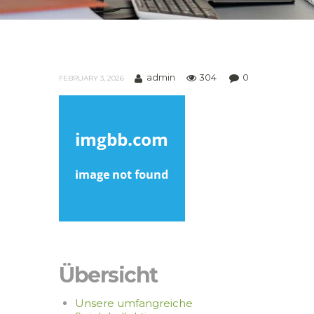
admin
304
0
FEBRUARY 3, 2026
Übersicht
Unsere umfangreiche