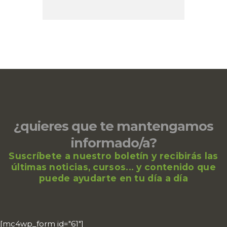
¿quieres que te mantengamos
informado/a?
Suscríbete a nuestro boletín y recibirás las
últimas noticias, cursos... y contenido que
puede ayudarte en tu día a día
[mc4wp_form id="61"]