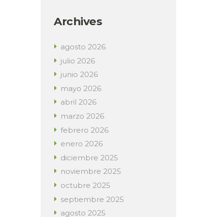
Archives
agosto
2026
julio
2026
junio
2026
mayo
2026
abril
2026
marzo
2026
febrero
2026
enero
2026
diciembre
2025
noviembre
2025
octubre
2025
septiembre
2025
agosto
2025