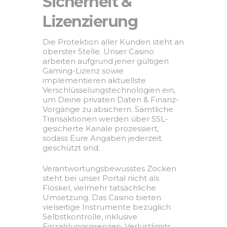
Sicherheit &
Lizenzierung
Die Protektion aller Kunden steht an
oberster Stelle. Unser Casino
arbeiten aufgrund jener gültigen
Gaming-Lizenz sowie
implementieren aktuellste
Verschlüsselungstechnologien ein,
um Deine privaten Daten & Finanz-
Vorgänge zu absichern. Sämtliche
Transaktionen werden über SSL-
gesicherte Kanäle prozessiert,
sodass Eure Angaben jederzeit
geschützt sind.
Verantwortungsbewusstes Zocken
steht bei unser Portal nicht als
Floskel, vielmehr tatsächliche
Umsetzung. Das Casino bieten
vielseitige Instrumente bezüglich
Selbstkontrolle, inklusive
Einzahlungsgrenzen, Verlustlimits