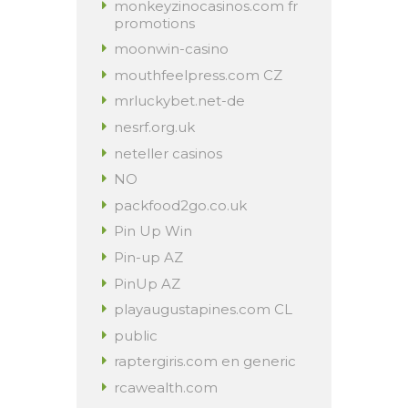
monkeyzinocasinos.com fr
promotions
moonwin-casino
mouthfeelpress.com CZ
mrluckybet.net-de
nesrf.org.uk
neteller casinos
NO
packfood2go.co.uk
Pin Up Win
Pin-up AZ
PinUp AZ
playaugustapines.com CL
public
raptergiris.com en generic
rcawealth.com