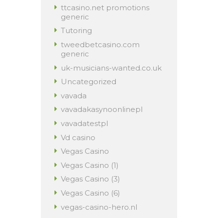
ttcasino.net promotions
generic
Tutoring
tweedbetcasino.com
generic
uk-musicians-wanted.co.uk
Uncategorized
vavada
vavadakasynoonlinepl
vavadatestpl
Vd casino
Vegas Casino
Vegas Casino (1)
Vegas Casino (3)
Vegas Casino (6)
vegas-casino-hero.nl