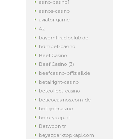
asino-casino1
asinos-casino
aviator game
Az
bayern1-radioclub.de
bdmbet-casino
Beef Casino
Beef Casino (3)
beefcasino-offiziell.de
betalright-casino
betcollect-casino
beticocasinos.com-de
betnjet-casino
betoryapp.nl
Betwoon tr
beyazparktopkapi.com