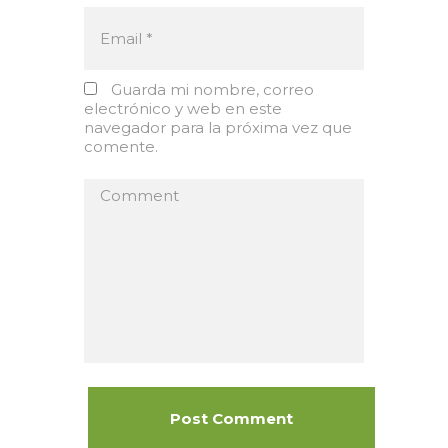
Guarda mi nombre, correo
electrónico y web en este
navegador para la próxima vez que
comente.