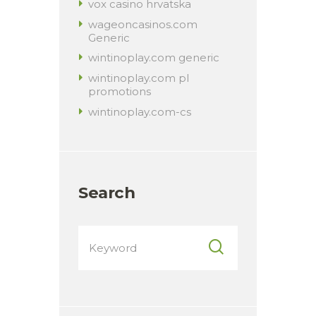
vox casino hrvatska
wageoncasinos.com
Generic
wintinoplay.com generic
wintinoplay.com pl
promotions
wintinoplay.com-cs
Search