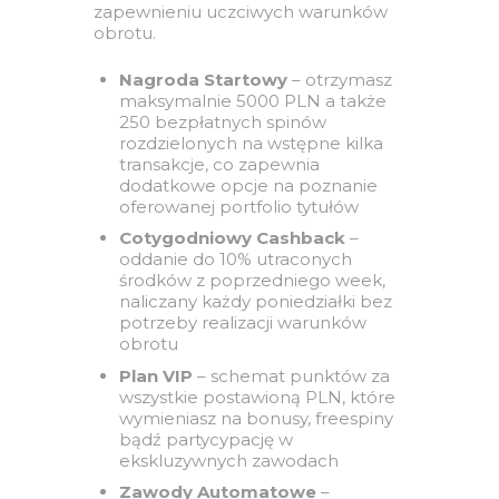
zapewnieniu uczciwych warunków
obrotu.
Nagroda Startowy
– otrzymasz
maksymalnie 5000 PLN a także
250 bezpłatnych spinów
rozdzielonych na wstępne kilka
transakcje, co zapewnia
dodatkowe opcje na poznanie
oferowanej portfolio tytułów
Cotygodniowy Cashback
–
oddanie do 10% utraconych
środków z poprzedniego week,
naliczany każdy poniedziałki bez
potrzeby realizacji warunków
obrotu
Plan VIP
– schemat punktów za
wszystkie postawioną PLN, które
wymieniasz na bonusy, freespiny
bądź partycypację w
ekskluzywnych zawodach
Zawody Automatowe
–