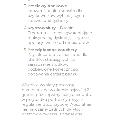
Przelewy bankowe
–
konwencjonalna sposób dla
użytkowników wybierających
sprawdzone systemy
Kryptowaluty
– Bitcoin,
Ethereum, Litecoin gwarantujące
maksymalną dyskrecję i szybkie
operacje wolne od mediatorów
Przedpłacone vouchery
–
Paysafecard przeznaczone dla
klientów stawiających na
zarządzanie środków
pozbawione konieczności
podawania detali z banku
Wszelkie wypłaty pozostają
przetwarzane w okresie najwyżej 24
godzin później weryfikacji account, a
w przypadku portfeli cyfrowych
regularnie dużo szybciej. Absolutnie
nie naliczamy żadnych ukrytych
kosztów w związku z transakcje