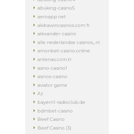
abuking-casino5
aeroapp.net
akibawincasinos.com fr
alexander-casino
alle nederlandse casinos_nl
amonbet-casino.online
antenas.com.tr
asino-casino1
asinos-casino
aviator game
Az
bayern1-radioclub.de
bdmbet-casino
Beef Casino
Beef Casino (3)