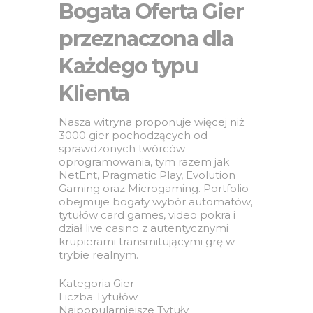
Bogata Oferta Gier
przeznaczona dla
Każdego typu
Klienta
Nasza witryna proponuje więcej niż
3000 gier pochodzących od
sprawdzonych twórców
oprogramowania, tym razem jak
NetEnt, Pragmatic Play, Evolution
Gaming oraz Microgaming. Portfolio
obejmuje bogaty wybór automatów,
tytułów card games, video pokra i
dział live casino z autentycznymi
krupierami transmitującymi grę w
trybie realnym.
Kategoria Gier
Liczba Tytułów
Najpopularniejsze Tytuły