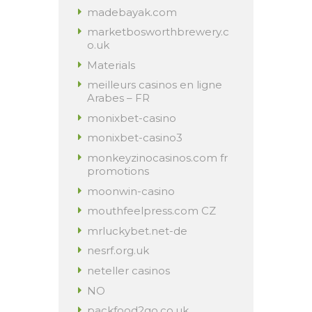
madebayak.com
marketbosworthbrewery.c
o.uk
Materials
meilleurs casinos en ligne
Arabes – FR
monixbet-casino
monixbet-casino3
monkeyzinocasinos.com fr
promotions
moonwin-casino
mouthfeelpress.com CZ
mrluckybet.net-de
nesrf.org.uk
neteller casinos
NO
packfood2go.co.uk