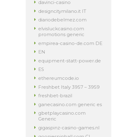
davinci-casino
designcitymilano.it IT
diariodebelmez.com
elvisluckcasino.com
promotions generic
empirea-casino-de.com DE
EN
equipment-statt-power.de
ES
ethereumcode.io
Freshbet Italy 3957 – 3959
freshbet-brazil
ganecasino.com generic es
gbetplaycasino.com
Generic
gigaspinz-casino-games.nl
gooniespinball.com CL