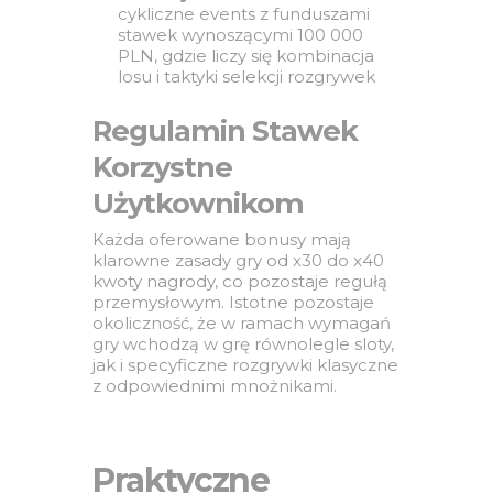
cykliczne events z funduszami
stawek wynoszącymi 100 000
PLN, gdzie liczy się kombinacja
losu i taktyki selekcji rozgrywek
Regulamin Stawek
Korzystne
Użytkownikom
Każda oferowane bonusy mają
klarowne zasady gry od x30 do x40
kwoty nagrody, co pozostaje regułą
przemysłowym. Istotne pozostaje
okoliczność, że w ramach wymagań
gry wchodzą w grę równolegle sloty,
jak i specyficzne rozgrywki klasyczne
z odpowiednimi mnożnikami.
Praktyczne