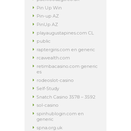
Pin Up Win
Pin-up AZ
PinUp AZ
playaugustapines.com CL
public
raptergiris.com en generic
rcawealth.com
retimbacasino.com generic
es
rodeoslot-casino
Self-Study
Snatch Casino 3578 – 3592
sol-casino
spinhublogin.com en
generic
spna.org.uk