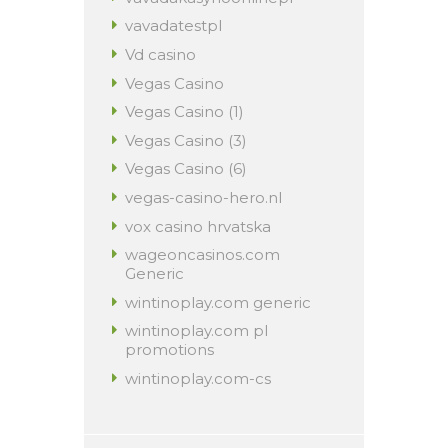
vavadatestpl
Vd casino
Vegas Casino
Vegas Casino (1)
Vegas Casino (3)
Vegas Casino (6)
vegas-casino-hero.nl
vox casino hrvatska
wageoncasinos.com
Generic
wintinoplay.com generic
wintinoplay.com pl
promotions
wintinoplay.com-cs