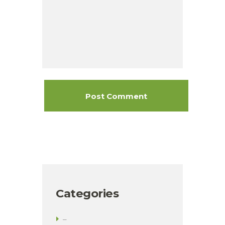
Categories
–