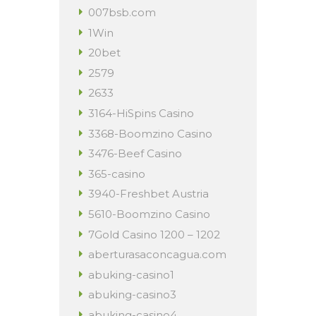
007bsb.com
1Win
20bet
2579
2633
3164-HiSpins Casino
3368-Boomzino Casino
3476-Beef Casino
365-casino
3940-Freshbet Austria
5610-Boomzino Casino
7Gold Casino 1200 – 1202
aberturasaconcagua.com
abuking-casino1
abuking-casino3
abuking-casino4