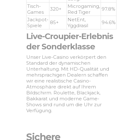
Tisch-
Microgaming,
320+
97.8%
Games
Red Tiger
Jackpot-
NetEnt,
85+
94.6%
Spiele
Yggdrasil
Live-Croupier-Erlebnis
der Sonderklasse
Unser Live-Casino verkörpert den
Standard der dynamischen
Unterhaltung. Mit HD-Qualität und
mehrsprachigen Dealern schaffen
wir eine realistische Casino-
Atmosphäre direkt auf Ihrem
Bildschirm. Roulette, Blackjack,
Bakkarat und moderne Game-
Shows sind rund um die Uhr zur
Verfügung.
Sichere