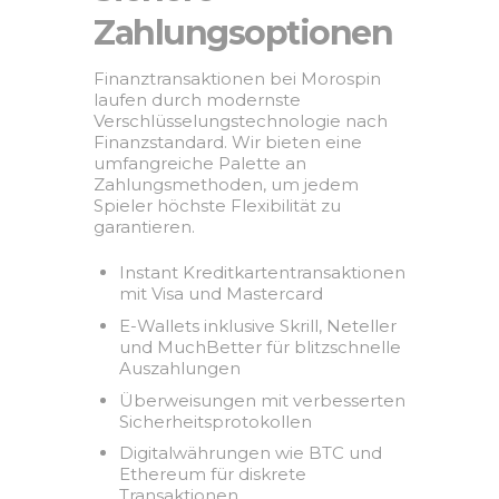
Zahlungsoptionen
Finanztransaktionen bei Morospin
laufen durch modernste
Verschlüsselungstechnologie nach
Finanzstandard. Wir bieten eine
umfangreiche Palette an
Zahlungsmethoden, um jedem
Spieler höchste Flexibilität zu
garantieren.
Instant Kreditkartentransaktionen
mit Visa und Mastercard
E-Wallets inklusive Skrill, Neteller
und MuchBetter für blitzschnelle
Auszahlungen
Überweisungen mit verbesserten
Sicherheitsprotokollen
Digitalwährungen wie BTC und
Ethereum für diskrete
Transaktionen