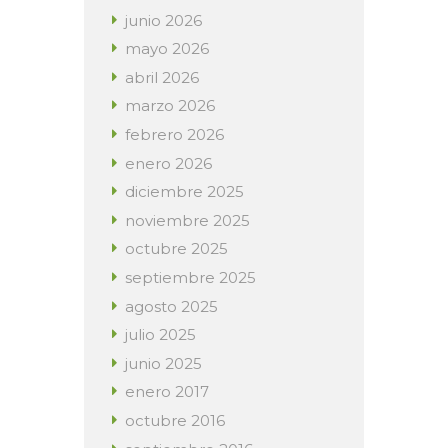
junio
2026
mayo
2026
abril
2026
marzo
2026
febrero
2026
enero
2026
diciembre
2025
noviembre
2025
octubre
2025
septiembre
2025
agosto
2025
julio
2025
junio
2025
enero
2017
octubre
2016