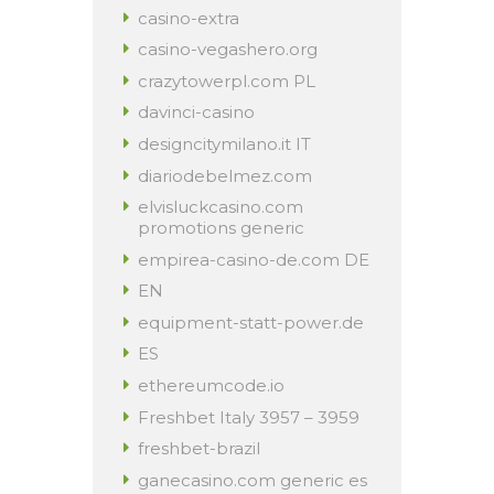
casino-extra
casino-vegashero.org
crazytowerpl.com PL
davinci-casino
designcitymilano.it IT
diariodebelmez.com
elvisluckcasino.com
promotions generic
empirea-casino-de.com DE
EN
equipment-statt-power.de
ES
ethereumcode.io
Freshbet Italy 3957 – 3959
freshbet-brazil
ganecasino.com generic es