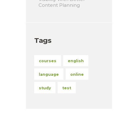
Content Planning
Tags
courses
english
language
online
study
test