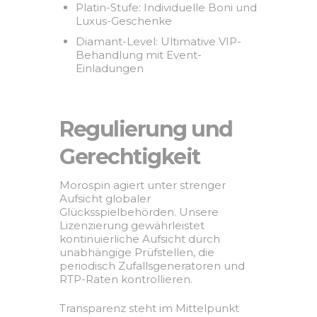
Platin-Stufe: Individuelle Boni und
Luxus-Geschenke
Diamant-Level: Ultimative VIP-
Behandlung mit Event-
Einladungen
Regulierung und
Gerechtigkeit
Morospin agiert unter strenger
Aufsicht globaler
Glücksspielbehörden. Unsere
Lizenzierung gewährleistet
kontinuierliche Aufsicht durch
unabhängige Prüfstellen, die
periodisch Zufallsgeneratoren und
RTP-Raten kontrollieren.
Transparenz steht im Mittelpunkt