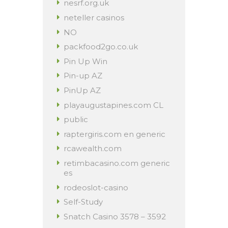
nesrf.org.uk
neteller casinos
NO
packfood2go.co.uk
Pin Up Win
Pin-up AZ
PinUp AZ
playaugustapines.com CL
public
raptergiris.com en generic
rcawealth.com
retimbacasino.com generic
es
rodeoslot-casino
Self-Study
Snatch Casino 3578 – 3592