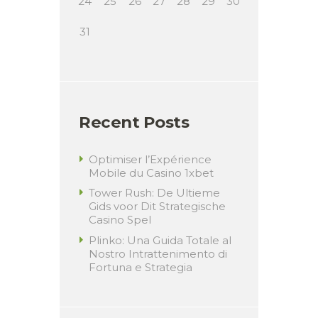
24
25
26
27
28
29
30
31
Recent Posts
Optimiser l’Expérience
Mobile du Casino 1xbet
Tower Rush: De Ultieme
Gids voor Dit Strategische
Casino Spel
Plinko: Una Guida Totale al
Nostro Intrattenimento di
Fortuna e Strategia