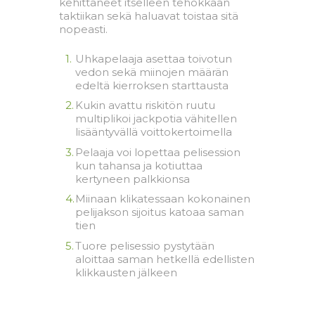
kehittäneet itselleen tehokkaan
taktiikan sekä haluavat toistaa sitä
nopeasti.
Uhkapelaaja asettaa toivotun
vedon sekä miinojen määrän
edeltä kierroksen starttausta
Kukin avattu riskitön ruutu
multiplikoi jackpotia vähitellen
lisääntyvällä voittokertoimella
Pelaaja voi lopettaa pelisession
kun tahansa ja kotiuttaa
kertyneen palkkionsa
Miinaan klikatessaan kokonainen
pelijakson sijoitus katoaa saman
tien
Tuore pelisessio pystytään
aloittaa saman hetkellä edellisten
klikkausten jälkeen