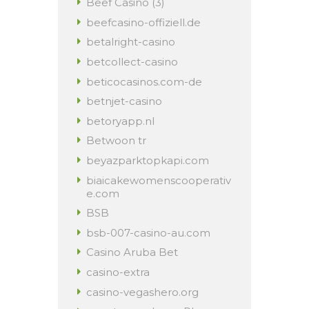
Beef Casino (3)
beefcasino-offiziell.de
betalright-casino
betcollect-casino
beticocasinos.com-de
betnjet-casino
betoryapp.nl
Betwoon tr
beyazparktopkapi.com
biaicakewomenscooperativ
e.com
BSB
bsb-007-casino-au.com
Casino Aruba Bet
casino-extra
casino-vegashero.org