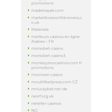
promotions
madebayak.com
marketbosworthbrewery.c
o.uk
Materials
meilleurs casinos en ligne
Arabes – FR
monixbet-casino
monixbet-casino3
monkeyzinocasinos.com fr
promotions
moonwin-casino
mouthfeelpress.com CZ
mrluckybet.net-de
nesrf.org.uk
neteller casinos
NO