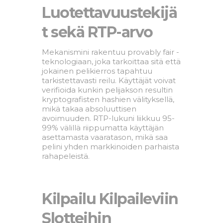
Luotettavuustekijä
t sekä RTP-arvo
Mekanismini rakentuu provably fair -
teknologiaan, joka tarkoittaa sitä että
jokainen pelikierros tapahtuu
tarkistettavasti reilu. Käyttäjät voivat
verifioida kunkin pelijakson resultin
kryptografisten hashien välityksellä,
mikä takaa absoluuttisen
avoimuuden. RTP-lukuni liikkuu 95-
99% välillä riippumatta käyttäjän
asettamasta vaaratason, mikä saa
pelini yhden markkinoiden parhaista
rahapeleistä.
Kilpailu Kilpaileviin
Slotteihin