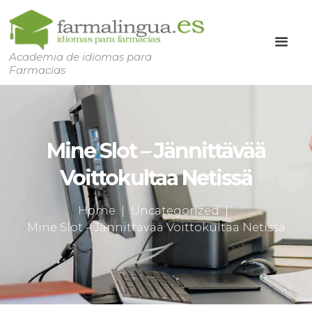
Academia de idiomas para
Farmacias
Mine Slot – Jännittävää
Voittokultaa Netissä
Home
Uncategorized
Mine Slot – Jännittävää Voittokultaa Netissä