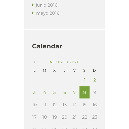
junio
2016
mayo
2016
Calendar
AGOSTO
2026
L
M
X
J
V
S
D
1
2
3
4
5
6
7
8
9
10
11
12
13
14
15
16
17
18
19
20
21
22
23