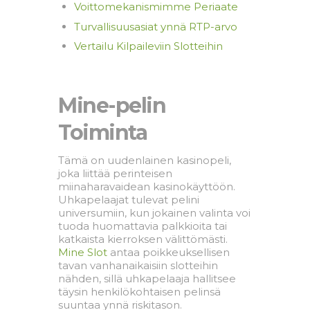
Voittomekanismimme Periaate
Turvallisuusasiat ynnä RTP-arvo
Vertailu Kilpaileviin Slotteihin
Mine-pelin
Toiminta
Tämä on uudenlainen kasinopeli,
joka liittää perinteisen
miinaharavaidean kasinokäyttöön.
Uhkapelaajat tulevat pelini
universumiin, kun jokainen valinta voi
tuoda huomattavia palkkioita tai
katkaista kierroksen välittömästi.
Mine Slot
antaa poikkeuksellisen
tavan vanhanaikaisiin slotteihin
nähden, sillä uhkapelaaja hallitsee
täysin henkilökohtaisen pelinsä
suuntaa ynnä riskitason.