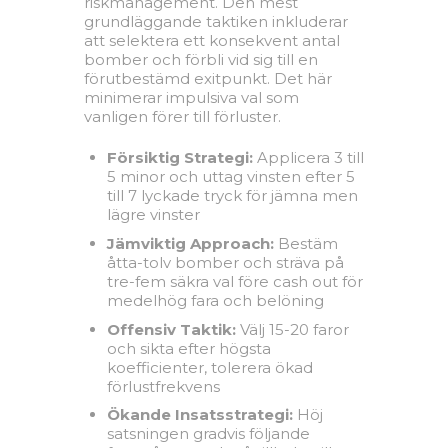
riskmanagement. Den mest
grundläggande taktiken inkluderar
att selektera ett konsekvent antal
bomber och förbli vid sig till en
förutbestämd exitpunkt. Det här
minimerar impulsiva val som
vanligen förer till förluster.
Försiktig Strategi:
Applicera 3 till
5 minor och uttag vinsten efter 5
till 7 lyckade tryck för jämna men
lägre vinster
Jämviktig Approach:
Bestäm
åtta-tolv bomber och sträva på
tre-fem säkra val före cash out för
medelhög fara och belöning
Offensiv Taktik:
Välj 15-20 faror
och sikta efter högsta
koefficienter, tolerera ökad
förlustfrekvens
Ökande Insatsstrategi:
Höj
satsningen gradvis följande