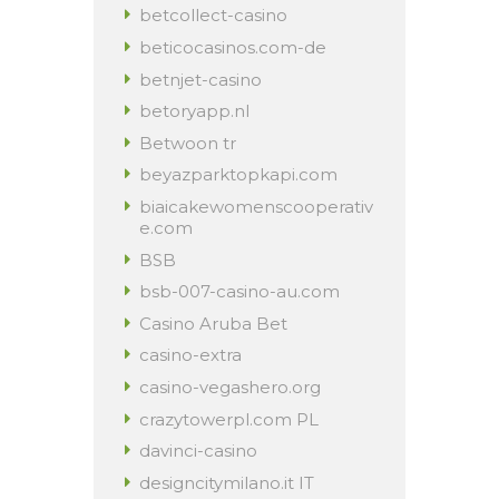
betcollect-casino
beticocasinos.com-de
betnjet-casino
betoryapp.nl
Betwoon tr
beyazparktopkapi.com
biaicakewomenscooperativ
e.com
BSB
bsb-007-casino-au.com
Casino Aruba Bet
casino-extra
casino-vegashero.org
crazytowerpl.com PL
davinci-casino
designcitymilano.it IT