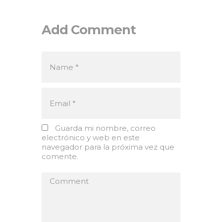
Add Comment
Guarda mi nombre, correo
electrónico y web en este
navegador para la próxima vez que
comente.