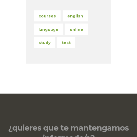
courses
english
language
online
study
test
¿quieres que te mantengamos