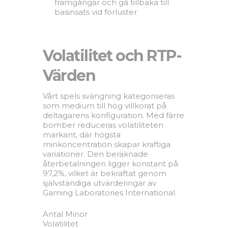
framgångar och gå tillbaka till
basinsats vid förluster
Volatilitet och RTP-
Värden
Vårt spels svängning kategoriseras
som medium till hög villkorat på
deltagarens konfiguration. Med färre
bomber reduceras volatiliteten
markant, där högsta
minkoncentration skapar kraftiga
variationer. Den beräknade
återbetalningen ligger konstant på
97,2%, vilket är bekräftat genom
självständiga utvärderingar av
Gaming Laboratories International.
Antal Minor
Volatilitet