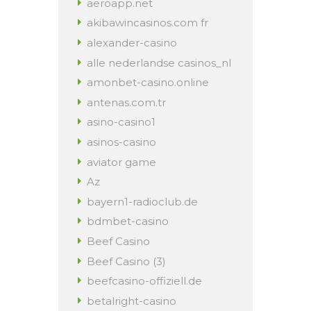
aeroapp.net
akibawincasinos.com fr
alexander-casino
alle nederlandse casinos_nl
amonbet-casino.online
antenas.com.tr
asino-casino1
asinos-casino
aviator game
Az
bayern1-radioclub.de
bdmbet-casino
Beef Casino
Beef Casino (3)
beefcasino-offiziell.de
betalright-casino