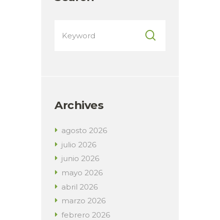
Archives
agosto
2026
julio
2026
junio
2026
mayo
2026
abril
2026
marzo
2026
febrero
2026