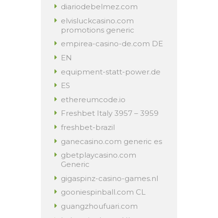
diariodebelmez.com
elvisluckcasino.com
promotions generic
empirea-casino-de.com DE
EN
equipment-statt-power.de
ES
ethereumcode.io
Freshbet Italy 3957 – 3959
freshbet-brazil
ganecasino.com generic es
gbetplaycasino.com
Generic
gigaspinz-casino-games.nl
gooniespinball.com CL
guangzhoufuari.com