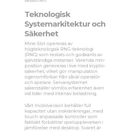
sessionen.
Teknologisk
Systemarkitektur och
Säkerhet
Mine Slot opereras av
högteknologisk RNG-teknologi
(RNG) som testats och godkänts av
självständiga instanser. Varenda min-
position genereras i live med krypto-
säkerhet, vilket gör manipulation
ogenomförbar från såväl operatör
och spelare. Servarsystemet
säkerställer sömlös erfarenhet även
vid tider med intensiv belastning.
Vårt mobilversion behåller full
kapacitet utan inskränkningar, med
touch-anpassade kontroller som
faktiskt förbättrar spelupplevelsen i
jämförelse med desktop. Svaret är