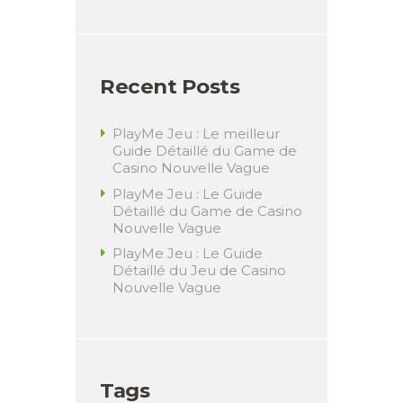
Recent Posts
PlayMe Jeu : Le meilleur
Guide Détaillé du Game de
Casino Nouvelle Vague
PlayMe Jeu : Le Guide
Détaillé du Game de Casino
Nouvelle Vague
PlayMe Jeu : Le Guide
Détaillé du Jeu de Casino
Nouvelle Vague
Tags