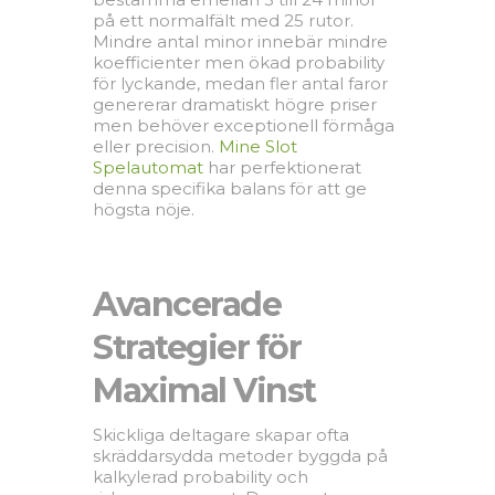
på ett normalfält med 25 rutor.
Mindre antal minor innebär mindre
koefficienter men ökad probability
för lyckande, medan fler antal faror
genererar dramatiskt högre priser
men behöver exceptionell förmåga
eller precision.
Mine Slot
Spelautomat
har perfektionerat
denna specifika balans för att ge
högsta nöje.
Avancerade
Strategier för
Maximal Vinst
Skickliga deltagare skapar ofta
skräddarsydda metoder byggda på
kalkylerad probability och