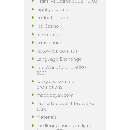
HighFlys Casino 3092 – 3103
highflys-casino
hotloot-casino
Ice Casino
Information
julius-casino
kajtoviken.com (tr)
Language Exchange
LocoWins Casino 3080 –
3091
luckyjoya.com es
promotions
madebayak.com
marketbosworthbrewery.c
o.uk
Materials
meilleurs casinos en ligne