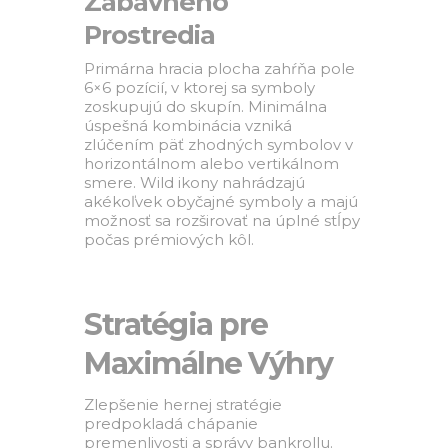
Zábavného
Prostredia
Primárna hracia plocha zahŕňa pole
6×6 pozícií, v ktorej sa symboly
zoskupujú do skupín. Minimálna
úspešná kombinácia vzniká
zlúčením päť zhodných symbolov v
horizontálnom alebo vertikálnom
smere. Wild ikony nahrádzajú
akékoľvek obyčajné symboly a majú
možnosť sa rozširovať na úplné stĺpy
počas prémiových kôl.
Stratégia pre
Maximálne Výhry
Zlepšenie hernej stratégie
predpokladá chápanie
premenlivosti a správy bankrollu.