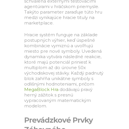
schválená externými testovacími
agentúrami v hráčskom priemysle.
Takýto parameter zaraďuje túto hru
medzi vynikajúce hracie tituly na
marketplace.
Hracie systém funguje na základe
postupných výhier, keď úspešné
kombinácie vymiznú a uvoľňujú
miesto pre nové symboly. Uvedená
dynamika vytvára následné reakcie,
ktoré majú potenciál priniesť k
multiplom až do úrovne 50x
východiskovej stávky. Každý padnutý
blok zahŕňa unikátne symboly s
odlišnými hodnoteniami, pričom
MegaBlock Hra
dodávajú pravý
herný zážitok s presnú
vypracovaným matematickým
modelom.
Prevádzkové Prvky