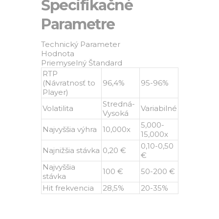
Špecifikačné
Parametre
Technický Parameter
Hodnota
Priemyselný Štandard
RTP
(Návratnosť to
96,4%
95-96%
Player)
Stredná-
Volatilita
Variabilné
Vysoká
5,000-
Najvyššia výhra
10,000x
15,000x
0,10-0,50
Najnižšia stávka
0,20 €
€
Najvyššia
100 €
50-200 €
stávka
Hit frekvencia
28,5%
20-35%