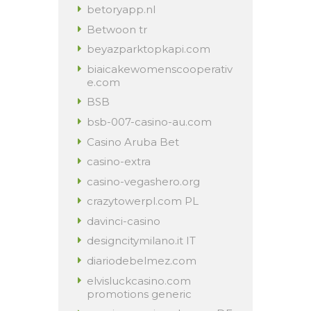
betoryapp.nl
Betwoon tr
beyazparktopkapi.com
biaicakewomenscooperativ
e.com
BSB
bsb-007-casino-au.com
Casino Aruba Bet
casino-extra
casino-vegashero.org
crazytowerpl.com PL
davinci-casino
designcitymilano.it IT
diariodebelmez.com
elvisluckcasino.com
promotions generic