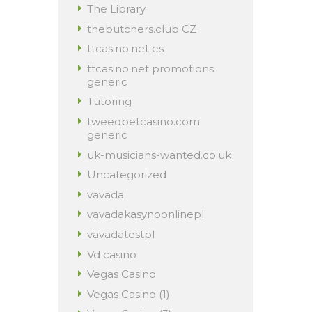
The Library
thebutchers.club CZ
ttcasino.net es
ttcasino.net promotions
generic
Tutoring
tweedbetcasino.com
generic
uk-musicians-wanted.co.uk
Uncategorized
vavada
vavadakasynoonlinepl
vavadatestpl
Vd casino
Vegas Casino
Vegas Casino (1)