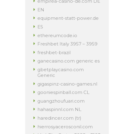
empirea-casino-de.com DE
EN
equipment-statt-power.de
ES
ethereumcode.io
Freshbet Italy 3957 – 3959
freshbet-brazil
ganecasino.com generic es
gbetplaycasino.com
Generic
gigaspinz-casino-games.nl
gooniespinball.com CL
guangzhoufuari.com
hahaspinnl.com NL
haredincer.com (tr)
hierrosyacerosconil.com