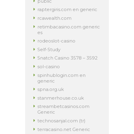
public
raptergiris.com en generic
rcawealth.com
retimbacasino.com generic
es
rodeoslot-casino
Self-Study
Snatch Casino 3578 – 3592
sol-casino
spinhublogin.com en
generic
spna.org.uk
stanmerhouse.co.uk
streambetcasinos.com
Generic
technosanjal.com (tr)
terracasino.net Generic