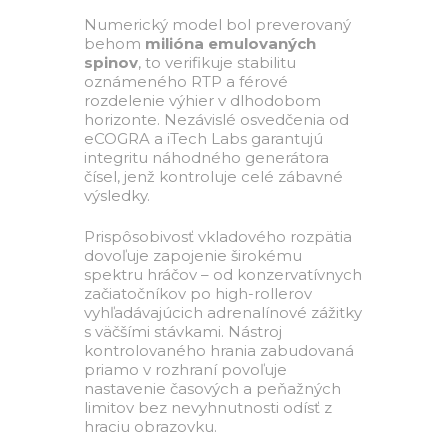
Numerický model bol preverovaný
behom
milióna emulovaných
spinov
, to verifikuje stabilitu
oznámeného RTP a férové
rozdelenie výhier v dlhodobom
horizonte. Nezávislé osvedčenia od
eCOGRA a iTech Labs garantujú
integritu náhodného generátora
čísel, jenž kontroluje celé zábavné
výsledky.
Prispôsobivosť vkladového rozpätia
dovoľuje zapojenie širokému
spektru hráčov – od konzervatívnych
začiatočníkov po high-rollerov
vyhľadávajúcich adrenalínové zážitky
s väčšími stávkami. Nástroj
kontrolovaného hrania zabudovaná
priamo v rozhraní povoľuje
nastavenie časových a peňažných
limitov bez nevyhnutnosti odísť z
hraciu obrazovku.