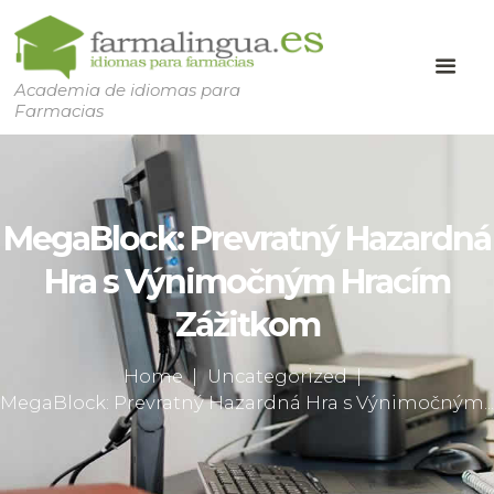
Academia de idiomas para
Farmacias
MegaBlock: Prevratný Hazardná
Hra s Výnimočným Hracím
Zážitkom
Home
Uncategorized
MegaBlock: Prevratný Hazardná Hra s Výnimočným...