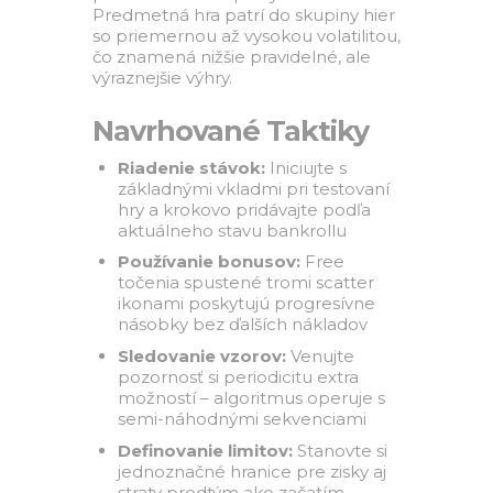
Predmetná hra patrí do skupiny hier
so priemernou až vysokou volatilitou,
čo znamená nižšie pravidelné, ale
výraznejšie výhry.
Navrhované Taktiky
Riadenie stávok:
Iniciujte s
základnými vkladmi pri testovaní
hry a krokovo pridávajte podľa
aktuálneho stavu bankrollu
Používanie bonusov:
Free
točenia spustené tromi scatter
ikonami poskytujú progresívne
násobky bez ďalších nákladov
Sledovanie vzorov:
Venujte
pozornosť si periodicitu extra
možností – algoritmus operuje s
semi-náhodnými sekvenciami
Definovanie limitov:
Stanovte si
jednoznačné hranice pre zisky aj
straty predtým ako začatím