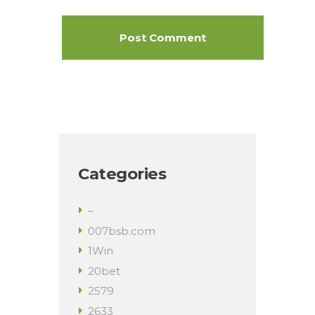
Categories
–
007bsb.com
1Win
20bet
2579
2633