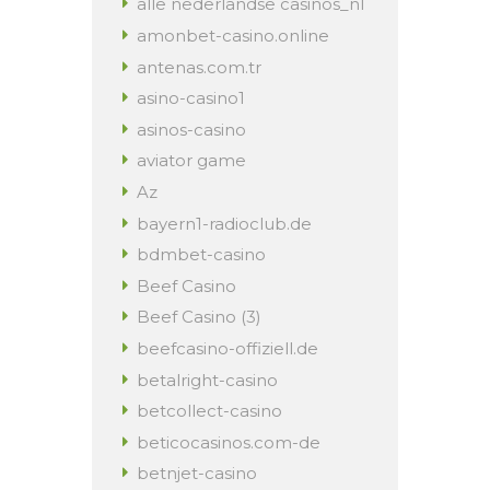
alle nederlandse casinos_nl
amonbet-casino.online
antenas.com.tr
asino-casino1
asinos-casino
aviator game
Az
bayern1-radioclub.de
bdmbet-casino
Beef Casino
Beef Casino (3)
beefcasino-offiziell.de
betalright-casino
betcollect-casino
beticocasinos.com-de
betnjet-casino