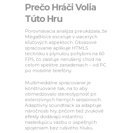
Prečo Hráči Volia
Túto Hru
Porovnávacia analýza preukázala, že
MegaBlock exceluje v viacerých
kľúčových aspektoch. Obrazové
spracovanie aplikuje HTML5
techniku s plynulou pohybmi na 60
FPS, čo zaisťuje nerušený chod na
celom spektre zariadeniach – od PC
po mobilné telefóny.
Multimediálne spracovanie je
konštruované tak, na to aby
obmedzovalo stereotypnosť pri
extenzívnych herných sessionoch.
Adaptívny soundtrack sa adaptuje
náročnosti hry, pričom tiež zvukové
efekty dodávajú instantnú
nasledujúcu väzbu o úspešných
spojeniam bez rušivého hluku.