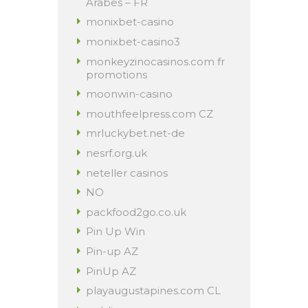
Arabes – FR
monixbet-casino
monixbet-casino3
monkeyzinocasinos.com fr
promotions
moonwin-casino
mouthfeelpress.com CZ
mrluckybet.net-de
nesrf.org.uk
neteller casinos
NO
packfood2go.co.uk
Pin Up Win
Pin-up AZ
PinUp AZ
playaugustapines.com CL