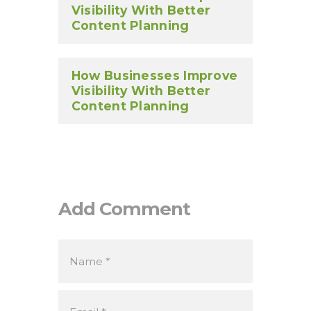
Visibility With Better
Content Planning
How Businesses Improve
Visibility With Better
Content Planning
Add Comment