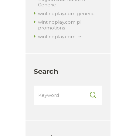
Generic
wintinoplay.com generic
wintinoplay.com pl
promotions
wintinoplay.com-cs
Search