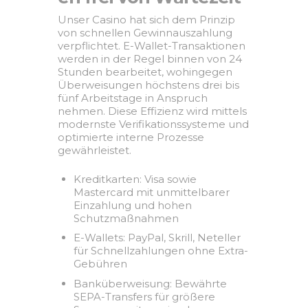
Unser Casino hat sich dem Prinzip
von schnellen Gewinnauszahlung
verpflichtet. E-Wallet-Transaktionen
werden in der Regel binnen von 24
Stunden bearbeitet, wohingegen
Überweisungen höchstens drei bis
fünf Arbeitstage in Anspruch
nehmen. Diese Effizienz wird mittels
modernste Verifikationssysteme und
optimierte interne Prozesse
gewährleistet.
Kreditkarten: Visa sowie
Mastercard mit unmittelbarer
Einzahlung und hohen
Schutzmaßnahmen
E-Wallets: PayPal, Skrill, Neteller
für Schnellzahlungen ohne Extra-
Gebühren
Banküberweisung: Bewährte
SEPA-Transfers für größere