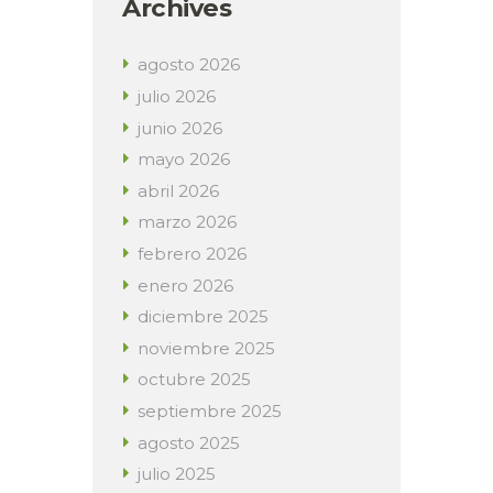
Archives
agosto
2026
julio
2026
junio
2026
mayo
2026
abril
2026
marzo
2026
febrero
2026
enero
2026
diciembre
2025
noviembre
2025
octubre
2025
septiembre
2025
agosto
2025
julio
2025