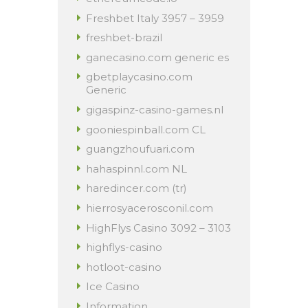
Freshbet Italy 3957 – 3959
freshbet-brazil
ganecasino.com generic es
gbetplaycasino.com
Generic
gigaspinz-casino-games.nl
gooniespinball.com CL
guangzhoufuari.com
hahaspinnl.com NL
haredincer.com (tr)
hierrosyacerosconil.com
HighFlys Casino 3092 – 3103
highflys-casino
hotloot-casino
Ice Casino
Information