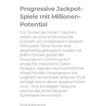
Progressive Jackpot-
Spiele mit Millionen-
Potential
Für Zocker die hohen Träumen
halten wir eine eindrucksvolle
Auswahl von progressiven Jackpot-
Slots parat. Diese Spiele sind
gegenseitig gekoppelt, sodass mit
jedem Einsatz global der
Hauptgewinn kontinuierlich
anwächst. Historische Daten
belegen, dass der durchschnittliche
Mega Moolah Hauptgewinn bei
ungefähr achteinhalb Millionen EUR
beträgt, bevor dieser ausgeschüttet
wird – eine bestätigte Tatsache,
welche das Potential jener
Spielklasse hervorhebt.
Spielkategorie