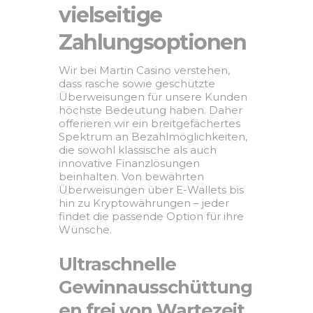
vielseitige
Zahlungsoptionen
Wir bei Martin Casino verstehen,
dass rasche sowie geschützte
Überweisungen für unsere Kunden
höchste Bedeutung haben. Daher
offerieren wir ein breitgefächertes
Spektrum an Bezahlmöglichkeiten,
die sowohl klassische als auch
innovative Finanzlösungen
beinhalten. Von bewährten
Überweisungen über E-Wallets bis
hin zu Kryptowährungen – jeder
findet die passende Option für ihre
Wünsche.
Ultraschnelle
Gewinnausschüttung
en frei von Wartezeit