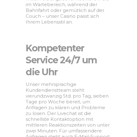
im Wartebereich, während der
Bahnfahrt oder gemütlich auf der
Couch – unser Casino passt sich
Ihrem Lebensstil an.
Kompetenter
Service 24/7 um
die Uhr
Unser mehrsprachige
Kundendienstteam steht
vierundzwanzig Std. pro Tag, sieben
Tage pro Woche bereit, um
Anfragen zu klären und Probleme
zu lösen. Der Livechat ist die
schnellste Kontaktoption mit
mittleren Reaktionszeiten von unter
zwei Minuten. Für umfassendere
Anfragen steht auch E-Mail-Support