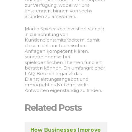
zur Verfügung, wobei wir uns
anstrengen, binnen von sechs
Stunden zu antworten.
Martin Spielcasino investiert ständig
in die Schulung von
Kundendienstmitarbeitern, damit
diese nicht nur technischen
Anfragen kompetent klären,
sondern ebenso bei
spielspezifischen Themen fundiert
beraten können. Ein umfangreicher
FAQ-Bereich ergänzt das
Dienstleistungsangebot und
ermöglicht es Nutzern, viele
Antworten eigenständig zu finden.
Related Posts
How Businesses Improve