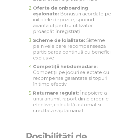
Oferte de onboarding
eșalonate:
Bonusuri acordate pe
inițialele depozite, sporind
avantajul pentru utilizatorii
proaspăt înregistrați
Scheme de loialitate:
Sisteme
pe nivele care recompensează
participarea continuă cu beneficii
exclusive
Competiții hebdomadare:
Competiții pe jocuri selectate cu
recompense garantate și topuri
în timp efectiv
Returnare regulat:
Înapoiere a
unui anumit raport din pierderile
efective, calculată automat și
creditată săptămânal
Posibilități de