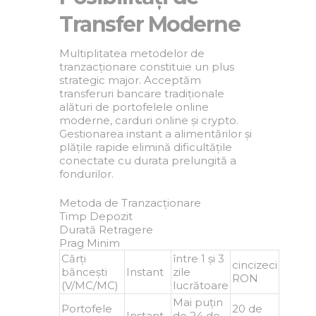
Transfer Moderne
Multiplitatea metodelor de
tranzacționare constituie un plus
strategic major. Acceptăm
transferuri bancare tradiționale
alături de portofelele online
moderne, carduri online și crypto.
Gestionarea instant a alimentărilor și
plățile rapide elimină dificultățile
conectate cu durata prelungită a
fondurilor.
Metoda de Tranzacționare
Timp Depozit
Durată Retragere
Prag Minim
Cărți
între 1 și 3
cincizeci
băncești
Instant
zile
RON
(V/MC/MC)
lucrătoare
Mai puțin
Portofele
20 de
Instant
de 24 de