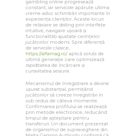
gambling online progresează
constant, iar serviciile apărute ultima
vreme aduc schimbări importante în
experiența clienților. Aceste locuri
de relaxare se disting prin interfețe
intuitive, navigare ușoară și
funcționalități ajustate cerințelor
jucătorilor moderni. Spre diferență
de serviciile clasice,
https://alfamag.ro/
aplică soluții de
ultimă generație care optimizează
rapiditatea de încărcare și
cursivitatea sesiunii.
Mecanismul de înregistrare a devine
ușurat substanțial, permițând
jucătorilor să creeze înregistrări în
sub redus de câteva momente.
Confirmarea profilului se realizează
prin metode electronice, reducând
timpul de așteptare pentru
transferuri. Un document prezentat
de organismul de supraveghere din
Malta Gaming Authority confirmă că