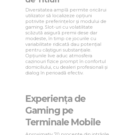
Diversitatea amplă permite oricărui
utilizator să localizeze opțiuni
potrivite preferințelor și modului de
gaming. Slot-uri cu volatilitate
scăzută asigură premii dese dar
modeste, în timp ce jocurile cu
variabilitate ridicată dau potențial
pentru câștiguri substanțiale.
Opțiunile live aduc atmosfera
cazinouri fizice prompt în confortul
domiciliului, cu dealeri profesionali și
dialog în perioadă efectiv.
Experiența de
Gaming pe
Terminale Mobile
Aproximativ 70 procente din intrările