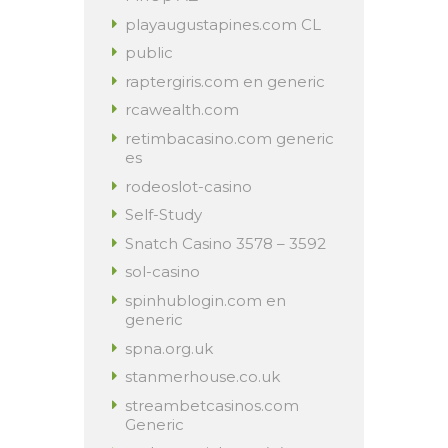
playaugustapines.com CL
public
raptergiris.com en generic
rcawealth.com
retimbacasino.com generic
es
rodeoslot-casino
Self-Study
Snatch Casino 3578 – 3592
sol-casino
spinhublogin.com en
generic
spna.org.uk
stanmerhouse.co.uk
streambetcasinos.com
Generic