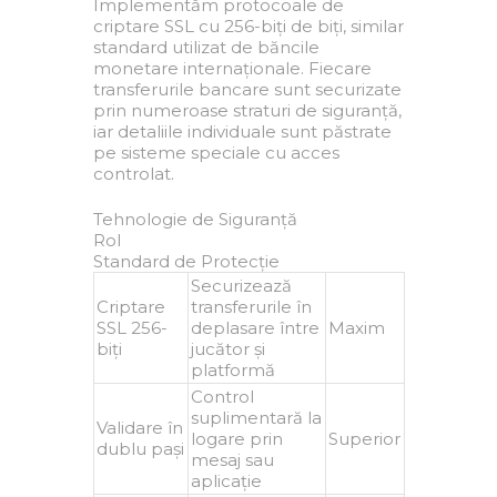
Implementăm protocoale de
criptare SSL cu 256-biți de biți, similar
standard utilizat de băncile
monetare internaționale. Fiecare
transferurile bancare sunt securizate
prin numeroase straturi de siguranță,
iar detaliile individuale sunt păstrate
pe sisteme speciale cu acces
controlat.
Tehnologie de Siguranță
Rol
Standard de Protecție
Securizează
Criptare
transferurile în
SSL 256-
deplasare între
Maxim
biți
jucător și
platformă
Control
suplimentară la
Validare în
logare prin
Superior
dublu pași
mesaj sau
aplicație