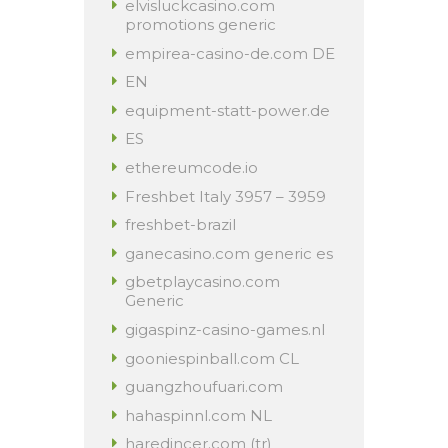
elvisluckcasino.com
promotions generic
empirea-casino-de.com DE
EN
equipment-statt-power.de
ES
ethereumcode.io
Freshbet Italy 3957 – 3959
freshbet-brazil
ganecasino.com generic es
gbetplaycasino.com
Generic
gigaspinz-casino-games.nl
gooniespinball.com CL
guangzhoufuari.com
hahaspinnl.com NL
haredincer.com (tr)