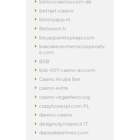
beticocasinos.com-de
betnjet-casino
betoryapp.nl
Betwoon tr
beyazparktopkapi.com
biaicakewomenscooperativ
e.com
BSB
bsb-007-casino-au.com
Casino Aruba Bet
casino-extra
casino-vegashero.org
crazytowerpl.com PL
davinci-casino
designcitymilano.it IT
diariodebelmez.com