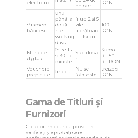
electronice
RON
de ore
unu
până la
între 2 și 5
Virament
două
zile
100
băncesc
zile
lucrătoare
RON
working
de lucru
days
între 15
Suma
Monede
Sub două
și 30 de
de 50
digitale
h
minute
de RON
Vouchere
Nu se
treizeci
Imediat
preplatite
folosește
RON
Gama de Titluri și
Furnizori
Colaborăm doar cu provideri
verificați și aprobați care