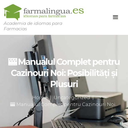
Academia de idiomas para
Farmacias
🎰 Manualul Complet pentru
Cazinouri Noi: Posibilități și
Plusuri
Home
Uncategorized
🎰 Manualul Complet pentru Cazinouri Noi...