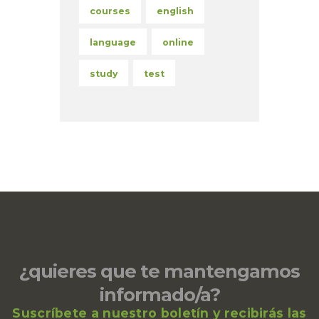
courses
english
language
online
study
test
¿quieres que te mantengamos
informado/a?
Suscríbete a nuestro boletín y recibirás las