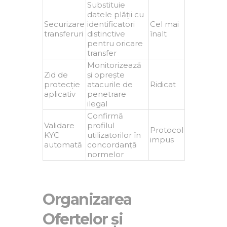
Substituie
datele plății cu
Securizare
identificatori
Cel mai
transferuri
distinctive
înalt
pentru oricare
transfer
Monitorizează
Zid de
și oprește
protecție
atacurile de
Ridicat
aplicativ
penetrare
ilegal
Confirmă
Validare
profilul
Protocol
KYC
utilizatorilor în
impus
automată
concordanță
normelor
Organizarea
Ofertelor și