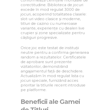
conformează cerințele mondiale de
corectitudine. Biblioteca de jocuri
excede în mod regulat 3000 de
jocuri, acoperind totalitatea clasele:
slot-uri video clasice și moderne,
titluri de cazino cu numeroase
variante, experiențe cu dealeri live
crupier și zone specializate pentru
câștiguri progresive.
Orice joc este testat de instituții
neutre pentru a confirma generarea
random a rezultatelor. Certificatele
de aprobare sunt prezente
vizitatorilor, demonstrând
angajamentul față de deschidere.
Actualizăm în mod regulat lista cu
jocuri speciale, furnizând acces
prioritar la titlurile recent introduse
pe platforme.
Beneficii ale Gamei
de Titluri