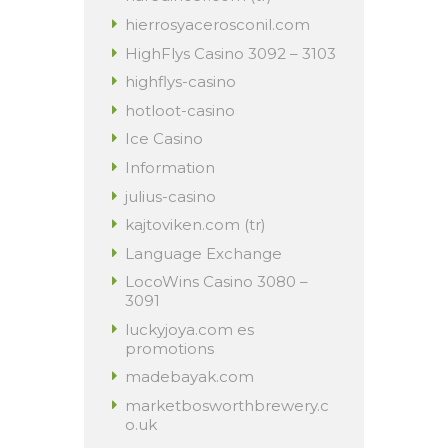
hierrosyacerosconil.com
HighFlys Casino 3092 – 3103
highflys-casino
hotloot-casino
Ice Casino
Information
julius-casino
kajtoviken.com (tr)
Language Exchange
LocoWins Casino 3080 –
3091
luckyjoya.com es
promotions
madebayak.com
marketbosworthbrewery.c
o.uk