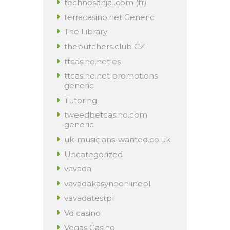
technosanjal.com (tr)
terracasino.net Generic
The Library
thebutchers.club CZ
ttcasino.net es
ttcasino.net promotions
generic
Tutoring
tweedbetcasino.com
generic
uk-musicians-wanted.co.uk
Uncategorized
vavada
vavadakasynoonlinepl
vavadatestpl
Vd casino
Vegas Casino