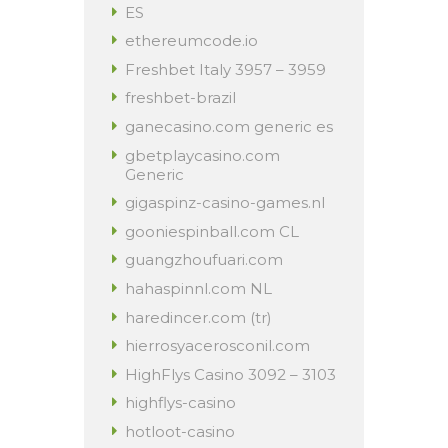
ES
ethereumcode.io
Freshbet Italy 3957 – 3959
freshbet-brazil
ganecasino.com generic es
gbetplaycasino.com
Generic
gigaspinz-casino-games.nl
gooniespinball.com CL
guangzhoufuari.com
hahaspinnl.com NL
haredincer.com (tr)
hierrosyacerosconil.com
HighFlys Casino 3092 – 3103
highflys-casino
hotloot-casino