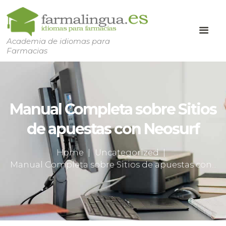
Academia de idiomas para
Farmacias
Manual Completa sobre Sitios
de apuestas con Neosurf
Home
Uncategorized
Manual Completa sobre Sitios de apuestas con...