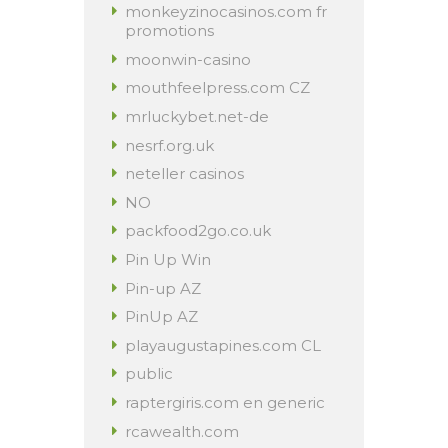
monkeyzinocasinos.com fr
promotions
moonwin-casino
mouthfeelpress.com CZ
mrluckybet.net-de
nesrf.org.uk
neteller casinos
NO
packfood2go.co.uk
Pin Up Win
Pin-up AZ
PinUp AZ
playaugustapines.com CL
public
raptergiris.com en generic
rcawealth.com