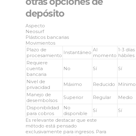
otras opciones de
depósito
Aspecto
Neosurf
Plásticos bancarias
Movimientos
Plazo de
Al
1-3 días
Instantáneo
procesamiento
momento
hábiles
Requiere
cuenta
No
Sí
Sí
bancaria
Nivel de
Máximo
Reducido
Mínimo
privacidad
Manejo de
Superior
Regular
Medio
desembolsos
Disponibilidad
No
Sí
Sí
para cobros
disponible
Es relevante destacar que este
método está pensado
exclusivamente para ingresos. Para