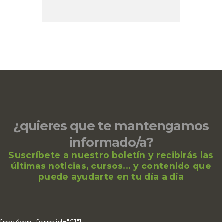
¿quieres que te mantengamos
informado/a?
Suscríbete a nuestro boletín y recibirás las
últimas noticias, cursos... y contenido que
puede ayudarte en tu día a día
[mc4wp_form id="61"]