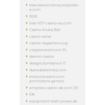
biaicakewomenscooperativ
e.com
BSB
bsb-007-casino-au.com
Casino Aruba Bet
casino-extra
casino-vegashero.org
crazytowerpl.com PL
davinci-casino
designcitymilano.it IT
diariodebelmez.com
elvisluckcasino.com
promotions generic
empirea-casino-de.com DE
EN
equipment-statt-power.de