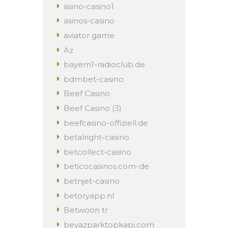
asino-casino1
asinos-casino
aviator game
Az
bayern1-radioclub.de
bdmbet-casino
Beef Casino
Beef Casino (3)
beefcasino-offiziell.de
betalright-casino
betcollect-casino
beticocasinos.com-de
betnjet-casino
betoryapp.nl
Betwoon tr
beyazparktopkapi.com